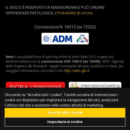
IL GIOCO È RISERVATO AI MAGGIORENNI E PUÒ CREARE
DIPENDENZA PATOLOGICA. |
Probabilità di vincita
Concessione N. 16013 (ex 15026)
bwin
è una piattaforma di gaming online di bwin Italia S.R.L e opera sul
territorio italiano con la
concessione GAD 16013 (ex 15026)
. ADM - Agenzia
delle Dogane e dei Monopoli - regola il comparto del gioco pubblico in Italia: per
maggiori informazioni consulta il sito
http://adm.gov.it
Cliccando su “Accetta tutti i cookie”, l'utente accetta di memorizzare i
cookie sul dispositivo per migliorare la navigazione del sito, analizzare
l'utilizzo del sito e assistere nelle nostre attività di marketing.
Accetta tutti i cookie
bonus fino a 3.010€
scarica l'app
Impostazioni cookie