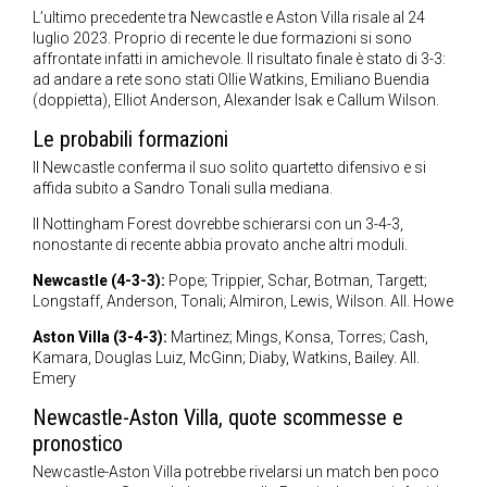
L’ultimo precedente tra Newcastle e Aston Villa risale al 24
luglio 2023. Proprio di recente le due formazioni si sono
affrontate infatti in amichevole. Il risultato finale è stato di 3-3:
ad andare a rete sono stati Ollie Watkins, Emiliano Buendia
(doppietta), Elliot Anderson, Alexander Isak e Callum Wilson.
Le probabili formazioni
Il Newcastle conferma il suo solito quartetto difensivo e si
affida subito a Sandro Tonali sulla mediana.
Il Nottingham Forest dovrebbe schierarsi con un 3-4-3,
nonostante di recente abbia provato anche altri moduli.
Newcastle (4-3-3):
Pope; Trippier, Schar, Botman, Targett;
Longstaff, Anderson, Tonali; Almiron, Lewis, Wilson. All. Howe
Aston Villa (3-4-3):
Martinez; Mings, Konsa, Torres; Cash,
Kamara, Douglas Luiz, McGinn; Diaby, Watkins, Bailey. All.
Emery
Newcastle-Aston Villa, quote scommesse e
pronostico
Newcastle-Aston Villa potrebbe rivelarsi un match ben poco