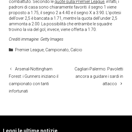
combattuto. Secondo le
quote sulla Premier League
, infatti, i
padroni di casa sono chiaramente favoriti: il segno 1 viene
proposto a 1.75, il segno 2 a 4.40 e il segno X a 3.90. L’ipotesi
dell’over 2,5 è bancata a 1.71, mentre la quota dell’under 2,5
ammonta a 2.00. La possibilità che entrambe le squadre
trovino la via del gol, invece, viene offerta a 1.70.
Crediti immagine: Getty Images
Categorie
Premier League
,
Campionato
,
Calcio
Arsenal-Nottingham
Cagliari-Palermo: Pavoletti
Forest: i Gunners iniziano il
ancora a guidare i sardi in
campionato con tanti
attacco
infortunati
Leggi le ultime notizie