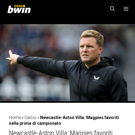
Vai
al
contenuto
MENU
Home
»
Calcio
»
Newcastle-Aston Villa: Magpies favoriti
nella prima di campionato
Newcastle-Aston Villa: Magpies favoriti