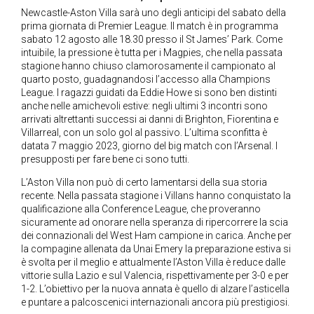
Newcastle-Aston Villa sarà uno degli anticipi del sabato della
prima giornata di Premier League. Il match è in programma
sabato 12 agosto alle 18.30 presso il St James’ Park. Come
intuibile, la pressione è tutta per i Magpies, che nella passata
stagione hanno chiuso clamorosamente il campionato al
quarto posto, guadagnandosi l’accesso alla Champions
League. I ragazzi guidati da Eddie Howe si sono ben distinti
anche nelle amichevoli estive: negli ultimi 3 incontri sono
arrivati altrettanti successi ai danni di Brighton, Fiorentina e
Villarreal, con un solo gol al passivo. L’ultima sconfitta è
datata 7 maggio 2023, giorno del big match con l’Arsenal. I
presupposti per fare bene ci sono tutti.
L’Aston Villa non può di certo lamentarsi della sua storia
recente. Nella passata stagione i Villans hanno conquistato la
qualificazione alla Conference League, che proveranno
sicuramente ad onorare nella speranza di ripercorrere la scia
dei connazionali del West Ham campione in carica. Anche per
la compagine allenata da Unai Emery la preparazione estiva si
è svolta per il meglio e attualmente l’Aston Villa è reduce dalle
vittorie sulla Lazio e sul Valencia, rispettivamente per 3-0 e per
1-2. L’obiettivo per la nuova annata è quello di alzare l’asticella
e puntare a palcoscenici internazionali ancora più prestigiosi.