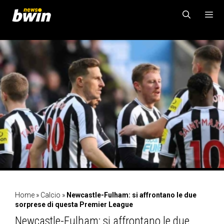
Vai
al
contenuto
MENU
Home
»
Calcio
»
Newcastle-Fulham: si affrontano le due
sorprese di questa Premier League
Newcastle-Fulham: si affrontano le due