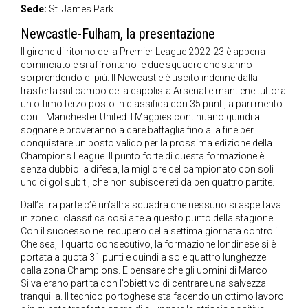
Sede:
St. James Park
Newcastle-Fulham, la presentazione
Il girone di ritorno della Premier League 2022-23 è appena
cominciato e si affrontano le due squadre che stanno
sorprendendo di più. Il Newcastle è uscito indenne dalla
trasferta sul campo della capolista Arsenal e mantiene tuttora
un ottimo terzo posto in classifica con 35 punti, a pari merito
con il Manchester United. I Magpies continuano quindi a
sognare e proveranno a dare battaglia fino alla fine per
conquistare un posto valido per la prossima edizione della
Champions League. Il punto forte di questa formazione è
senza dubbio la difesa, la migliore del campionato con soli
undici gol subiti, che non subisce reti da ben quattro partite.
Dall’altra parte c’è un’altra squadra che nessuno si aspettava
in zone di classifica così alte a questo punto della stagione.
Con il successo nel recupero della settima giornata contro il
Chelsea, il quarto consecutivo, la formazione londinese si è
portata a quota 31 punti e quindi a sole quattro lunghezze
dalla zona Champions. E pensare che gli uomini di Marco
Silva erano partita con l’obiettivo di centrare una salvezza
tranquilla. Il tecnico portoghese sta facendo un ottimo lavoro