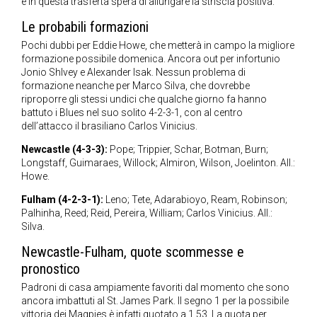
e in questa trasferta spera di allungare la striscia positiva.
Le probabili formazioni
Pochi dubbi per Eddie Howe, che metterà in campo la migliore
formazione possibile domenica. Ancora out per infortunio
Jonio Shlvey e Alexander Isak. Nessun problema di
formazione neanche per Marco Silva, che dovrebbe
riproporre gli stessi undici che qualche giorno fa hanno
battuto i Blues nel suo solito 4-2-3-1, con al centro
dell’attacco il brasiliano Carlos Vinicius.
Newcastle (4-3-3):
Pope; Trippier, Schar, Botman, Burn;
Longstaff, Guimaraes, Willock; Almiron, Wilson, Joelinton. All.:
Howe.
Fulham (4-2-3-1):
Leno; Tete, Adarabioyo, Ream, Robinson;
Palhinha, Reed; Reid, Pereira, William; Carlos Vinicius. All.:
Silva.
Newcastle-Fulham, quote scommesse e
pronostico
Padroni di casa ampiamente favoriti dal momento che sono
ancora imbattuti al St. James Park. Il segno 1 per la possibile
vittoria dei Magpies è infatti quotato a 1.53. La quota per