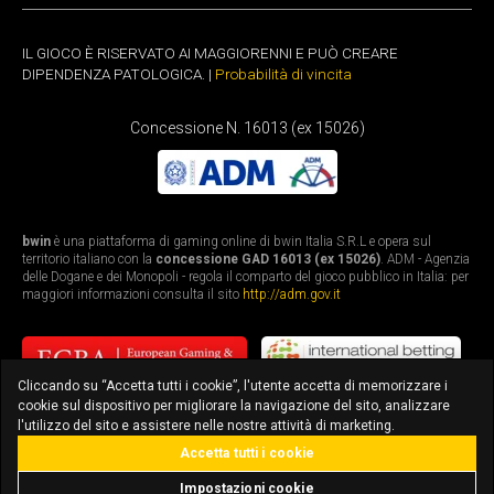
IL GIOCO È RISERVATO AI MAGGIORENNI E PUÒ CREARE
DIPENDENZA PATOLOGICA. |
Probabilità di vincita
Concessione N. 16013 (ex 15026)
bwin
è una piattaforma di gaming online di bwin Italia S.R.L e opera sul
territorio italiano con la
concessione GAD 16013 (ex 15026)
. ADM - Agenzia
delle Dogane e dei Monopoli - regola il comparto del gioco pubblico in Italia: per
maggiori informazioni consulta il sito
http://adm.gov.it
Cliccando su “Accetta tutti i cookie”, l'utente accetta di memorizzare i
cookie sul dispositivo per migliorare la navigazione del sito, analizzare
l'utilizzo del sito e assistere nelle nostre attività di marketing.
Accetta tutti i cookie
bonus fino a 3.010€
scarica l'app
Impostazioni cookie