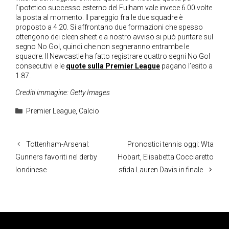
l’ipotetico successo esterno del Fulham vale invece 6.00 volte
la posta al momento. Il pareggio fra le due squadre è
proposto a 4.20. Si affrontano due formazioni che spesso
ottengono dei cleen sheet e a nostro avviso si può puntare sul
segno No Gol, quindi che non segneranno entrambe le
squadre. Il Newcastle ha fatto registrare quattro segni No Gol
consecutivi e le
quote sulla Premier League
pagano l’esito a
1.87.
Crediti immagine: Getty Images
Categorie
Premier League
,
Calcio
Tottenham-Arsenal:
Pronostici tennis oggi: Wta
Gunners favoriti nel derby
Hobart, Elisabetta Cocciaretto
londinese
sfida Lauren Davis in finale