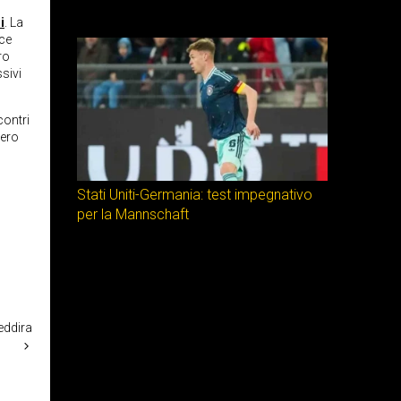
i
. La
ece
ro
sivi
contri
vero
Stati Uniti-Germania: test impegnativo
per la Mannschaft
eddira