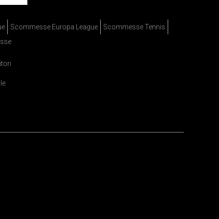
ue
Scommesse Europa League
Scommesse Tennis
sse
itori
le