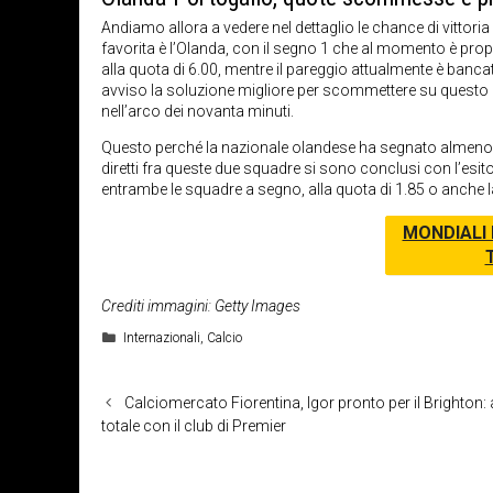
Andiamo allora a vedere nel dettaglio le chance di vittoria
favorita è l’Olanda, con il segno 1 che al momento è prop
alla quota di 6.00, mentre il pareggio attualmente è banc
avviso la soluzione migliore per scommettere su questo m
nell’arco dei novanta minuti.
Questo perché la nazionale olandese ha segnato almeno quatt
diretti fra queste due squadre si sono conclusi con l’esit
entrambe le squadre a segno, alla quota di 1.85 o anche 
MONDIALI 
Crediti immagini: Getty Images
Categorie
Internazionali
,
Calcio
Calciomercato Fiorentina, Igor pronto per il Brighton
totale con il club di Premier