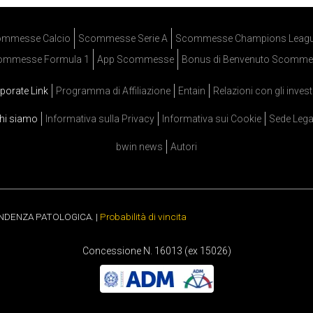
mmesse Calcio
Scommesse Serie A
Scommesse Champions Leag
ommesse Formula 1
App Scommesse
Bonus di Benvenuto Scomme
porate Link
Programma di Affiliazione
Entain
Relazioni con gli invest
hi siamo
Informativa sulla Privacy
Informativa sui Cookie
Sede Lega
bwin news
Autori
ENDENZA PATOLOGICA. |
Probabilità di vincita
Concessione N. 16013 (ex 15026)