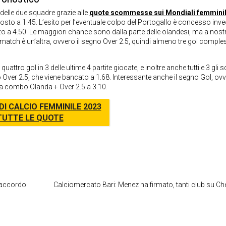
 delle due squadre grazie alle
quote scommesse sui Mondiali femminil
osto a 1.45. L’esito per l’eventuale colpo del Portogallo è concesso inv
ato a 4.50. Le maggiori chance sono dalla parte delle olandesi, ma a nost
atch è un’altra, ovvero il segno Over 2.5, quindi almeno tre gol comples
ro gol in 3 delle ultime 4 partite giocate, e inoltre anche tutti e 3 gli s
o Over 2.5, che viene bancato a 1.68. Interessante anche il segno Gol, ov
la combo Olanda + Over 2.5 a 3.10.
DI CALCIO FEMMINILE 2023
TUTTE LE QUOTE
: accordo
Calciomercato Bari: Menez ha firmato, tanti club su Ch