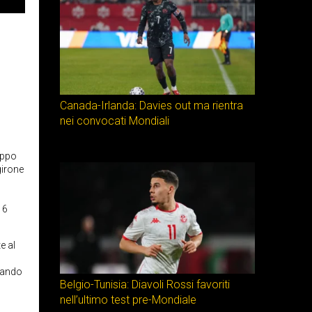
Canada-Irlanda: Davies out ma rientra
nei convocati Mondiali
uppo
girone
 6
e al
quando
Belgio-Tunisia: Diavoli Rossi favoriti
nell’ultimo test pre-Mondiale