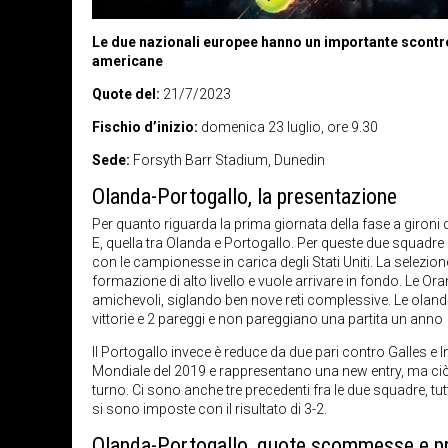
Le due nazionali europee hanno un importante scontro
americane
Quote del:
21/7/2023
Fischio d’inizio:
domenica 23 luglio, ore 9.30
Sede:
Forsyth Barr Stadium, Dunedin
Olanda-Portogallo, la presentazione
Per quanto riguarda la prima giornata della fase a gironi 
E, quella tra Olanda e Portogallo. Per queste due squadre
con le campionesse in carica degli Stati Uniti. La selezio
formazione di alto livello e vuole arrivare in fondo. Le Or
amichevoli, siglando ben nove reti complessive. Le olande
vittorie e 2 pareggi e non pareggiano una partita un anno
Il Portogallo invece è reduce da due pari contro Galles e In
Mondiale del 2019 e rappresentano una new entry, ma ciò 
turno. Ci sono anche tre precedenti fra le due squadre, tutt
si sono imposte con il risultato di 3-2.
Olanda-Portogallo, quote scommesse e p