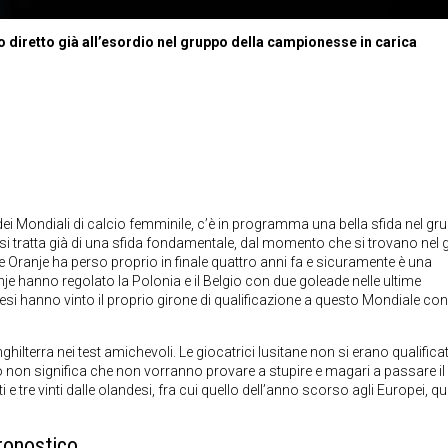
 diretto già all’esordio nel gruppo della campionesse in carica
dei Mondiali di calcio femminile, c’è in programma una bella sfida nel gr
 si tratta già di una sfida fondamentale, dal momento che si trovano nel 
ne Oranje ha perso proprio in finale quattro anni fa e sicuramente è una
anje hanno regolato la Polonia e il Belgio con due goleade nelle ultime
si hanno vinto il proprio girone di qualificazione a questo Mondiale con
ghilterra nei test amichevoli. Le giocatrici lusitane non si erano qualificat
non significa che non vorranno provare a stupire e magari a passare il
i e tre vinti dalle olandesi, fra cui quello dell’anno scorso agli Europei, 
ronostico