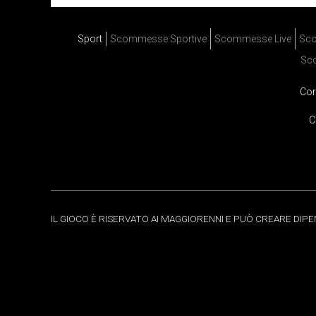
Sport
Scommesse Sportive
Scommesse Live
Sco
Sc
Cor
C
IL GIOCO È RISERVATO AI MAGGIORENNI E PUÒ CREARE DIP