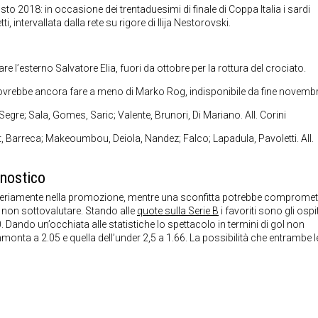
sto 2018: in occasione dei trentaduesimi di finale di Coppa Italia i sardi
 intervallata dalla rete su rigore di Ilija Nestorovski.
 l’esterno Salvatore Elia, fuori da ottobre per la rottura del crociato.
dovrebbe ancora fare a meno di Marko Rog, indisponibile da fine novembr
, Segre; Sala, Gomes, Saric; Valente, Brunori, Di Mariano. All. Corini
 Barreca; Makeoumbou, Deiola, Nandez; Falco; Lapadula, Pavoletti. All.
onostico
e seriamente nella promozione, mentre una sconfitta potrebbe compromet
 non sottovalutare. Stando alle
quote sulla Serie B
i favoriti sono gli ospiti
0. Dando un’occhiata alle statistiche lo spettacolo in termini di gol non
monta a 2.05 e quella dell’under 2,5 a 1.66. La possibilità che entrambe l