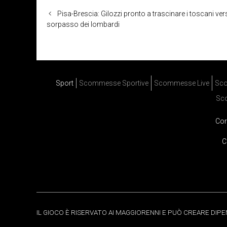
Pisa-Brescia: Gilozzi pronto a trascinare i toscani vers
sorpasso dei lombardi
Sport
Scommesse Sportive
Scommesse Live
Sco
Sc
Cor
C
IL GIOCO È RISERVATO AI MAGGIORENNI E PUÒ CREARE DIP