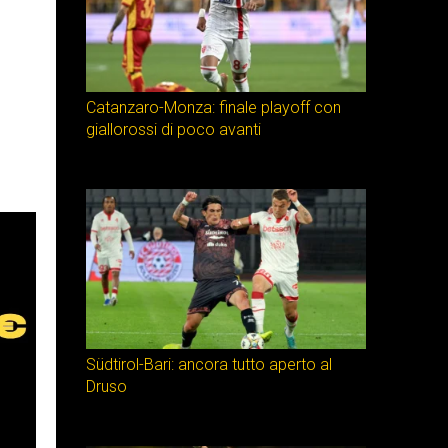
Catanzaro-Monza: finale playoff con
giallorossi di poco avanti
Südtirol-Bari: ancora tutto aperto al
Druso