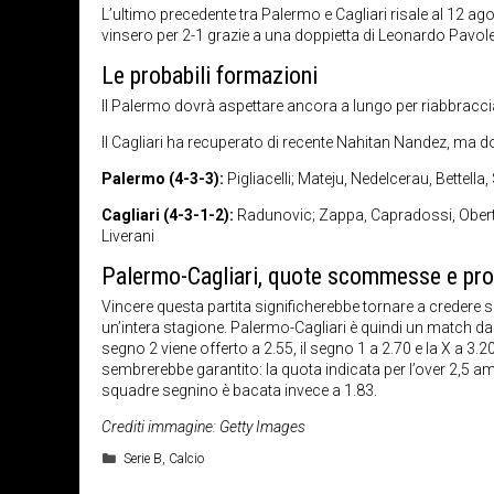
L’ultimo precedente tra Palermo e Cagliari risale al 12 ago
vinsero per 2-1 grazie a una doppietta di Leonardo Pavoletti,
Le probabili formazioni
Il Palermo dovrà aspettare ancora a lungo per riabbracciare
Il Cagliari ha recuperato di recente Nahitan Nandez, ma 
Palermo (4-3-3):
Pigliacelli; Mateju, Nedelcerau, Bettella
Cagliari (4-3-1-2):
Radunovic; Zappa, Capradossi, Obert,
Liverani
Palermo-Cagliari, quote scommesse e pr
Vincere questa partita significherebbe tornare a creder
un’intera stagione. Palermo-Cagliari è quindi un match da
segno 2 viene offerto a 2.55, il segno 1 a 2.70 e la X a 3.2
sembrerebbe garantito: la quota indicata per l’over 2,5 am
squadre segnino è bacata invece a 1.83.
Crediti immagine: Getty Images
Categorie
Serie B
,
Calcio