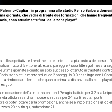
lo. Palermo-Cagliari, in programma allo stadio Renzo Barbera domen
esima giornata, che vedrà di fronte due formazioni che hanno frequen
tuttavia, sono attualmente fuori dalla zona playoff.
 delle aspettative e il rendimento recente lascia piuttosto a desiderare.
ica, frutto di 5 vittorie, altrettanti pareggi e 7 sconfitte; i gol messi a s
 ultime giornate è giunto un solo successo, ottenuto in trasferta contro 
o Corini sono attualmente reduci da 2 pareggi: lo 0-0 casalingo con il Co
ati a rimboccarsi le maniche quanto prima: la distanza dalla zona playoff
è esiguo.
ria in occasione dell’ultimo match con il Perugia, battuto per 3-2 alla Unipo
 ottobre i sardi si imposero in casa per 2-1 sul Brescia. I punti in
di poter lottare per la promozione, anche se a inizio stagione gli obiett
alizzato 20 gol fin qui, subendone 21.