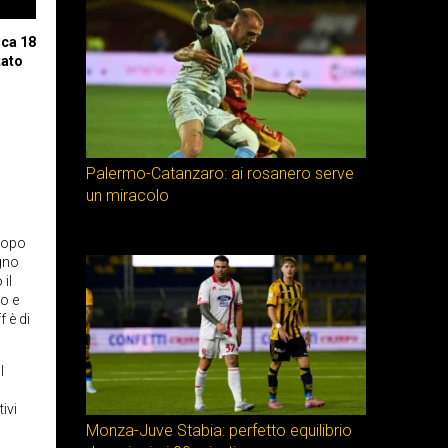
ica 18
tato
Palermo-Catanzaro: ai rosanero serve
un miracolo
 Dopo
egno
il
mo e
 è di
l
ivi
Monza-Juve Stabia: perfetto equilibrio