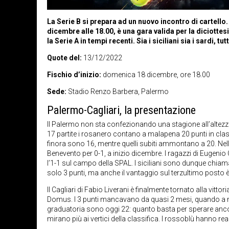
La Serie B si prepara ad un nuovo incontro di cartel
dicembre alle 18.00, è una gara valida per la diciott
la Serie A in tempi recenti. Sia i siciliani sia i sardi, 
Quote del:
13/12/2022
Fischio d’inizio:
domenica 18 dicembre, ore 18.00
Sede:
Stadio Renzo Barbera, Palermo
Palermo-Cagliari, la presentazione
Il Palermo non sta confezionando una stagione all’altezza
17 partite i rosanero contano a malapena 20 punti in classif
finora sono 16, mentre quelli subiti ammontano a 20. Nelle
Benevento per 0-1, a inizio dicembre. I ragazzi di Eugeni
l’1-1 sul campo della SPAL. I siciliani sono dunque chiam
solo 3 punti, ma anche il vantaggio sul terzultimo posto 
Il Cagliari di Fabio Liverani è finalmente tornato alla vitto
Domus. I 3 punti mancavano da quasi 2 mesi, quando a metà
graduatoria sono oggi 22: quanto basta per sperare ancora 
mirano più ai vertici della classifica. I rossoblù hanno re