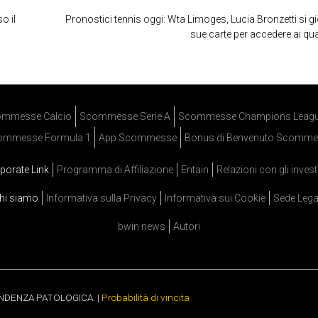
o il
Pronostici tennis oggi: Wta Limoges, Lucia Bronzetti si gi
sue carte per accedere ai qua
mmesse Calcio
Scommesse Serie A
Scommesse Champions Leag
ommesse Formula 1
App Scommesse
Bonus di Benvenuto Scomme
porate Link
Programma di Affiliazione
Entain
Relazioni con gli invest
hi siamo
Informativa sulla Privacy
Informativa sui Cookie
Sede Lega
bwin news
Autori
ENDENZA PATOLOGICA. |
Probabilità di vincita