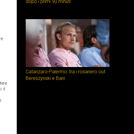
dopo i primi 90 minuti
e.
Catanzaro-Palermo: tra i rosanero out
Bereszynski e Bani
tere
: il
e