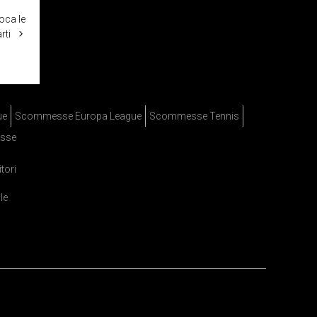
oca le
rti
ue
Scommesse Europa League
Scommesse Tennis
sse
itori
le