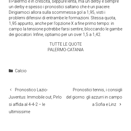
Il Palermo è in crescita, seppure lenta, ma un derby è sempre
un derby e spesso i pronostici saltano che è un piacere.
Dirigiamoci allora sulla scommessa gol a 1,95, visti i
problemi difensivi di entrambe le formazioni. Stessa quota,
1,95 appunto, anche per l’opzione X a fine primo tempo: in
campo la tensione potrebbe farsi sentire, bloccando le gambe
dei giocatori. Infine, optiamo per un over 1,5 a 1,42.
TUTTE LE QUOTE
PALERMO-CATANIA
Categorie
Calcio
Pronostico Lazio-
Pronostici tennis, i consigli
Juventus: Immobile out, Pirlo
del giorno: gli azzurri in campo
si affida al 4-4-2 – le
a Sofia e Linz
ultimissime