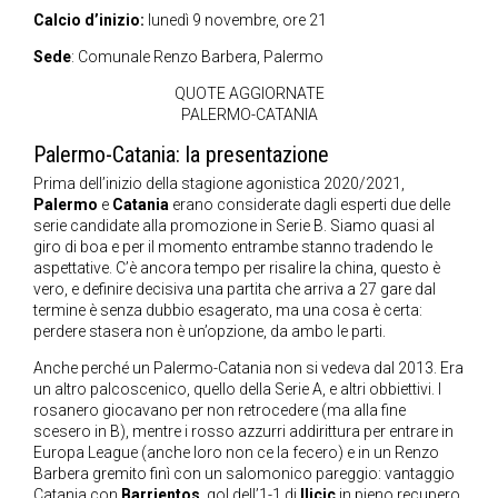
Calcio d’inizio:
lunedì 9 novembre, ore 21
Sede
: Comunale Renzo Barbera, Palermo
QUOTE AGGIORNATE
PALERMO-CATANIA
Palermo-Catania: la presentazione
Prima dell’inizio della stagione agonistica 2020/2021,
Palermo
e
Catania
erano considerate dagli esperti due delle
serie candidate alla promozione in Serie B. Siamo quasi al
giro di boa e per il momento entrambe stanno tradendo le
aspettative. C’è ancora tempo per risalire la china, questo è
vero, e definire decisiva una partita che arriva a 27 gare dal
termine è senza dubbio esagerato, ma una cosa è certa:
perdere stasera non è un’opzione, da ambo le parti.
Anche perché un Palermo-Catania non si vedeva dal 2013. Era
un altro palcoscenico, quello della Serie A, e altri obbiettivi. I
rosanero giocavano per non retrocedere (ma alla fine
scesero in B), mentre i rosso azzurri addirittura per entrare in
Europa League (anche loro non ce la fecero) e in un Renzo
Barbera gremito finì con un salomonico pareggio: vantaggio
Catania con
Barrientos
, gol dell’1-1 di
Ilicic
in pieno recupero.