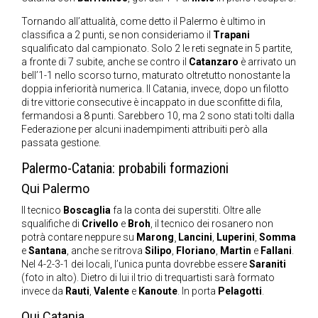
Tornando all’attualità, come detto il Palermo è ultimo in
classifica a 2 punti, se non consideriamo il
Trapani
squalificato dal campionato. Solo 2 le reti segnate in 5 partite,
a fronte di 7 subite, anche se contro il
Catanzaro
è arrivato un
bell’1-1 nello scorso turno, maturato oltretutto nonostante la
doppia inferiorità numerica. Il Catania, invece, dopo un filotto
di tre vittorie consecutive è incappato in due sconfitte di fila,
fermandosi a 8 punti. Sarebbero 10, ma 2 sono stati tolti dalla
Federazione per alcuni inadempimenti attribuiti però alla
passata gestione.
Palermo-Catania: probabili formazioni
Qui Palermo
Il tecnico
Boscaglia
fa la conta dei superstiti. Oltre alle
squalifiche di
Crivello
e
Broh
, il tecnico dei rosanero non
potrà contare neppure su
Marong
¸
Lancini
,
Luperini
,
Somma
e
Santana
, anche se ritrova
Silipo
,
Floriano
,
Martin
e
Fallani
.
Nel 4-2-3-1 dei locali, l’unica punta dovrebbe essere
Saraniti
(foto in alto). Dietro di lui il trio di trequartisti sarà formato
invece da
Rauti
,
Valente
e
Kanoute
. In porta
Pelagotti
.
Qui Catania