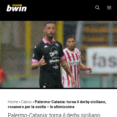
Vai
al
contenuto
MENU
Home
»
Calcio
»
Palermo-Catania: torna il derby siciliano,
rosanero per la svolta – le ultimissime
Palermo-Catania: torna il derby siciliano,