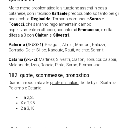
Molto meno problematica la situazione assenti in casa
catanese, con il tecnico
Raffaele
preoccupato soltanto per gli
acciacchi di
Reginaldo
. Tornano comunque
Sarao
e
Tonucci
, che saranno regolarmente in campo
rispettivamente in attacco, accanto ad
Emmausso
, e nella
difesa a 3 con
Claiton
e
Silvestri
.
Palermo (4-2-3-1)
: Pelagotti; Almici, Marconi, Palazzi,
Corrado; Odjer, Silipo; Kanoute, Rauti, Valente; Saraniti
Catania (3-5-2)
: Martinez; Silvestri, Claiton, Tonucci; Calapai,
Maldonado, Izco, Rosaia, Pinto; Sarao, Emmausso
1X2: quote, scommesse, pronostico
Diamo un’occhiata alle
quote sul calcio
del derby di Sicilia tra
Palermo e Catania:
1 a 2,25
X a 2,95
2 a 3,10