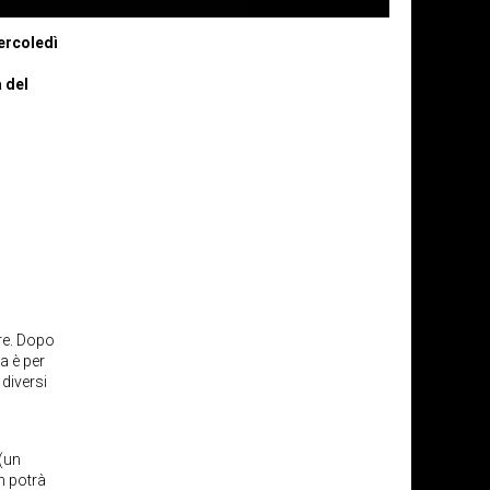
ercoledì
a del
re. Dopo
a è per
 diversi
 (un
n potrà