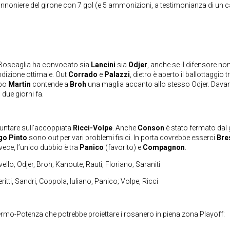
nnoniere del girone con 7 gol (e 5 ammonizioni, a testimonianza di un c
. Boscaglia ha convocato sia
Lancini
sia
Odjer
, anche se il difensore no
dizione ottimale. Out
Corrado
e
Palazzi
, dietro è aperto il ballottaggio t
mpo
Martin
contende a
Broh
una maglia accanto allo stesso Odjer. Davant
 due giorni fa.
puntare sull’accoppiata
Ricci-Volpe
. Anche
Conson
è stato fermato dal 
go Pinto
sono out per vari problemi fisici. In porta dovrebbe esserci
Bre
ece, l’unico dubbio è tra
Panico
(favorito) e
Compagnon
.
ivello; Odjer, Broh; Kanoute, Rauti, Floriano; Saraniti
itti, Sandri, Coppola, Iuliano, Panico; Volpe, Ricci
rmo-Potenza che potrebbe proiettare i rosanero in piena zona Playoff: