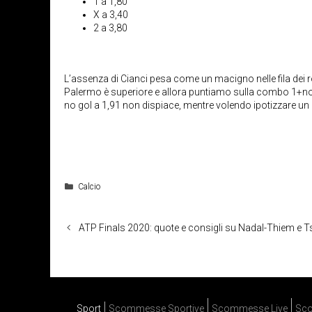
1 a 1,80
X a 3,40
2 a 3,80
L’assenza di Cianci pesa come un macigno nelle fila dei ro
Palermo è superiore e allora puntiamo sulla combo 1+no g
no gol a 1,91 non dispiace, mentre volendo ipotizzare un r
Categorie
Calcio
ATP Finals 2020: quote e consigli su Nadal-Thiem e T
Sport
Scommesse Sportive
Scommesse Live
Sco