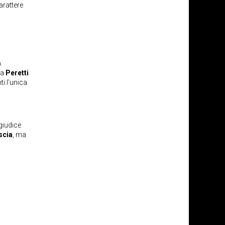
arattere
n
ra
Peretti
i l’unica
giudice
scia
, ma