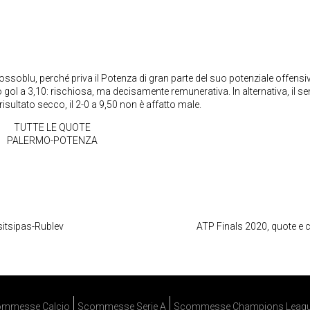
ssoblu, perché priva il Potenza di gran parte del suo potenziale offensivo
ol a 3,10: rischiosa, ma decisamente remunerativa. In alternativa, il s
isultato secco, il 2-0 a 9,50 non è affatto male.
TUTTE LE QUOTE
PALERMO-POTENZA
sitsipas-Rublev
ATP Finals 2020, quote e
mmesse Calcio
Scommesse Serie A
Scommesse Champions Leag