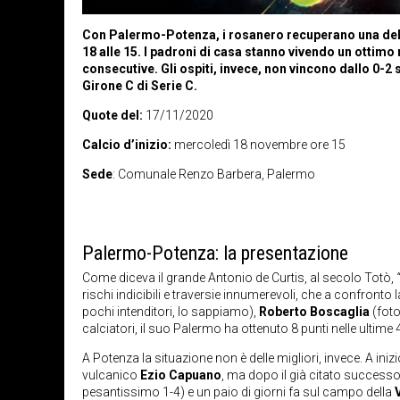
Con Palermo-Potenza, i rosanero recuperano una delle 
18 alle 15. I padroni di casa stanno vivendo un ottim
consecutive. Gli ospiti, invece, non vincono dallo 0-2 
Girone C di Serie C.
Quote del:
17/11/2020
Calcio d’inizio:
mercoledì 18 novembre ore 15
Sede
: Comunale Renzo Barbera, Palermo
Palermo-Potenza: la presentazione
Come diceva il grande Antonio de Curtis, al secolo Totò,
rischi indicibili e traversie innumerevoli, che a confronto 
pochi intenditori, lo sappiamo),
Roberto Boscaglia
(foto
calciatori, il suo Palermo ha ottenuto 8 punti nelle ultim
A Potenza la situazione non è delle migliori, invece. A in
vulcanico
Ezio Capuano
, ma dopo il già citato successo
pesantissimo 1-4) e un paio di giorni fa sul campo della