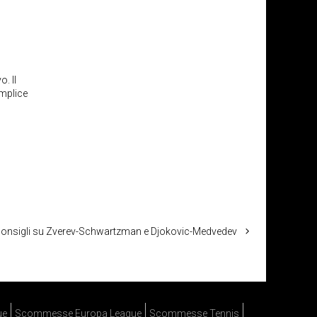
. Il
emplice
 consigli su Zverev-Schwartzman e Djokovic-Medvedev
ue
Scommesse Europa League
Scommesse Tennis