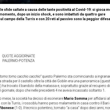
sfide saltate a causa delle tante positività al Covid-19: si gioca m
o momento, dopo un inizio shock, e sono imbattuti da quattro gare
sul campo della Turris e con 20 reti al passivo sono la peggior difes
QUOTE AGGIORNATE
PALERMO-POTENZA
“tomo tomo cacchio cacchio”
questo Palermo sta cominciando a ingrana
la strada per il castello oltre la città dei Goblin era una panoramica (quest
) ha trovato il bandolo della matassa e, soprattutto grazie al recupero di
e 4 giornate, dopo che nelle precedenti 4 ne aveva incassato soltanto 1.
izio mese, la società ha deciso di esonerare
Mario Somma
per affidarsi al
 con la Turris, i rossoblu hanno perso malamente in casa contro il Bari
Vibonese
(1-0). Il tecnico potentino, tornato “a casa” dopo dieci anni, no