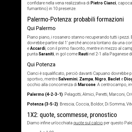
confidare nella vena realizzativa di
Pietro Cianci
, capoca
fumantino) in 10 presenze.
Palermo-Potenza: probabili formazioni
Qui Palermo
Piano piano, i rosanero stanno recuperando tutti i pezzi
dovrebbe partire dal 1’ perché ancora lontano da una con
e
Accardi
, con il primo favorito, mentre in mezzo al ca
punta
Saraniti
, in gol come
Rauti
nel 2-1 alla Paganese di
Qui Potenza
Cianci è squalificato, perciò davanti Capuano dovrebbe 
sportivo, mentre
Salvemini
,
Zampa
,
Nigro
,
Baclet
e
Dio
occhio alla concorrenza di
Marcone
. A centrocampo, inv
Palermo (4-2-3-1)
: Pelagotti; Almici, Peretti, Marconi, Cr
Potenza (3-5-2)
: Brescia; Coccia, Boldor, Di Somma; Viter
1X2: quote, scommesse, pronostico
Diamo infine un’occhiata
quote sul calcio
per questo Pale