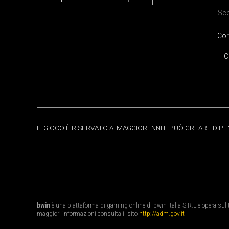
Sc
Cor
C
IL GIOCO È RISERVATO AI MAGGIORENNI E PUÒ CREARE DIP
bwin
è una piattaforma di gaming online di bwin Italia S.R.L e opera sul te
maggiori informazioni consulta il sito
http://adm.gov.it