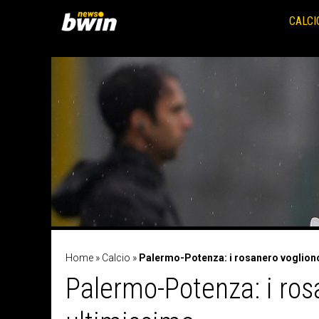
Vai
al
CALCI
contenuto
Home
»
Calcio
»
Palermo-Potenza: i rosanero vogliono
Palermo-Potenza: i ros