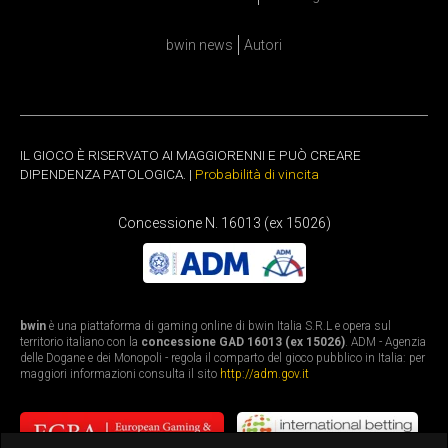
bwin news
Autori
IL GIOCO È RISERVATO AI MAGGIORENNI E PUÒ CREARE
DIPENDENZA PATOLOGICA. |
Probabilità di vincita
Concessione N. 16013 (ex 15026)
bwin
è una piattaforma di gaming online di bwin Italia S.R.L e opera sul
territorio italiano con la
concessione GAD 16013 (ex 15026)
. ADM - Agenzia
delle Dogane e dei Monopoli - regola il comparto del gioco pubblico in Italia: per
maggiori informazioni consulta il sito
http://adm.gov.it