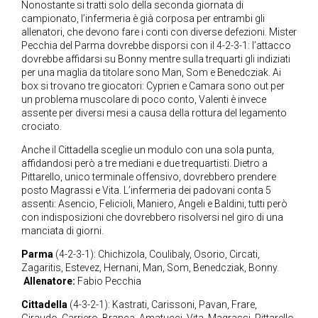
Nonostante si tratti solo della seconda giornata di
campionato, l’infermeria è già corposa per entrambi gli
allenatori, che devono fare i conti con diverse defezioni. Mister
Pecchia del Parma dovrebbe disporsi con il 4-2-3-1: l’attacco
dovrebbe affidarsi su Bonny mentre sulla trequarti gli indiziati
per una maglia da titolare sono Man, Som e Benedcziak. Ai
box si trovano tre giocatori: Cyprien e Camara sono out per
un problema muscolare di poco conto, Valenti è invece
assente per diversi mesi a causa della rottura del legamento
crociato.
Anche il Cittadella sceglie un modulo con una sola punta,
affidandosi però a tre mediani e due trequartisti. Dietro a
Pittarello, unico terminale offensivo, dovrebbero prendere
posto Magrassi e Vita. L’infermeria dei padovani conta 5
assenti: Asencio, Felicioli, Maniero, Angeli e Baldini, tutti però
con indisposizioni che dovrebbero risolversi nel giro di una
manciata di giorni.
Parma
(4-2-3-1): Chichizola, Coulibaly, Osorio, Circati,
Zagaritis, Estevez, Hernani, Man, Som, Benedcziak, Bonny
.
Allenatore:
Fabio Pecchia
Cittadella
(4-3-2-1): Kastrati, Carissoni, Pavan, Frare,