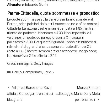
Giraudo, Carriero, Branca, Amatucci, Vita, Magrassi, Pittarello.
Allenatore
: Edoardo Gorini
Parma-Cittadella, quote scommesse e pronostico
Le
quote scommesse sulla Serie B
sembrano sorridere al
Parma, principale indiziato per il successo nella sfida contro il
Cittadella. La vittoria degli emiliani è bancata a 1.85 mentre il
trionfo dei padovani è bancato a 4.33. Non impossibile il
valore per un ipotetico pareggio, con la X indicata in
palinsesto a 3.30. Per quanto riguarda il possibile numero di
reti nel match, grandi chance sono attribuite all’Under 2.5
(dato a 1.61) mentre sembra difficile attendersi una goleada;
l’opzione Over 2.5 è offerta a 2.15.
Crediti immagine: Getty Images
Categorie
Calcio
,
Campionato
,
Serie B
Villarreal-Barcellona: Xavi
Monza-Empoli:
affida a Gundogan le chiavi dei
ballottaggio Maric-Dany Mota
blaugrana
per i brianzoli