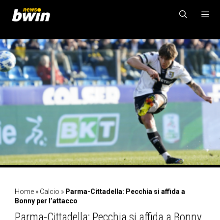
Vai
al
contenuto
MENU
Home
»
Calcio
»
Parma-Cittadella: Pecchia si affida a
Bonny per l’attacco
Parma-Cittadella: Pecchia si affida a Bonny