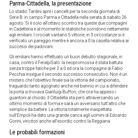
Parma-Cittadella, la presentazione
Lo stadio Tardini apre i cancelli per la seconda giornata di
Serie B: in campo Parma e Cittadella nella serata di sabato 26
agosto. Si è solo all’ottavo scontro tra queste due compagini
in Cadetteria e al momento le statistiche sorridono nettamente
agli emiliani. I crociati vantano 5 vittorie, in 3 circostanze si è
verificato un pareggio mentre è ancora a 0 la casella relativa ai
successi dei padovani.
Gli emiliani hanno effettuato un buon debutto stagionale, in
casa, contro il FeralpiSalò: la neopromossa è stata battuta
senza troppe fatiche per 2 a 0 ed ora la compagine di Fabio
Pecchia insegue il secondo successo consecutivo. Non è un
mistero che l’obiettivo finale sia la vittoria del campionato,
traguardo tanto agognato anche nel biennio in cui a difendere
la porta si trovava Gianluigi Buffon, che ora ha appeso i
guantoni al chiodo. Il Cittadella sta però attraversando un
ottimo momento di forma e sarà un avversario tutt’altro che
semplice da battere. La vittoria totalmente inaspettata
sull’Empoli ha dato una grande carica agli uomini di Edoardo
Gorini, vincitori anche all’esordio contro la Reggiana.
Le probabili formazioni