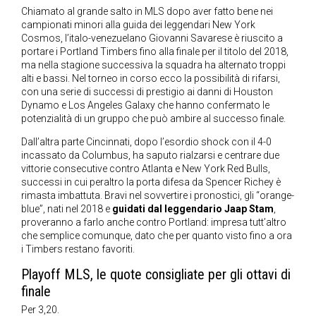
Chiamato al grande salto in MLS dopo aver fatto bene nei
campionati minori alla guida dei leggendari New York
Cosmos, l’italo-venezuelano Giovanni Savarese è riuscito a
portare i Portland Timbers fino alla finale per il titolo del 2018,
ma nella stagione successiva la squadra ha alternato troppi
alti e bassi. Nel torneo in corso ecco la possibilità di rifarsi,
con una serie di successi di prestigio ai danni di Houston
Dynamo e Los Angeles Galaxy che hanno confermato le
potenzialità di un gruppo che può ambire al successo finale.
Dall’altra parte Cincinnati, dopo l’esordio shock con il 4-0
incassato da Columbus, ha saputo rialzarsi e centrare due
vittorie consecutive contro Atlanta e New York Red Bulls,
successi in cui peraltro la porta difesa da Spencer Richey è
rimasta imbattuta. Bravi nel sovvertire i pronostici, gli “orange-
blue”, nati nel 2018 e
guidati dal leggendario Jaap Stam
,
proveranno a farlo anche contro Portland: impresa tutt’altro
che semplice comunque, dato che per quanto visto fino a ora
i Timbers restano favoriti.
Playoff MLS, le quote consigliate per gli ottavi di
finale
Per 3,20.