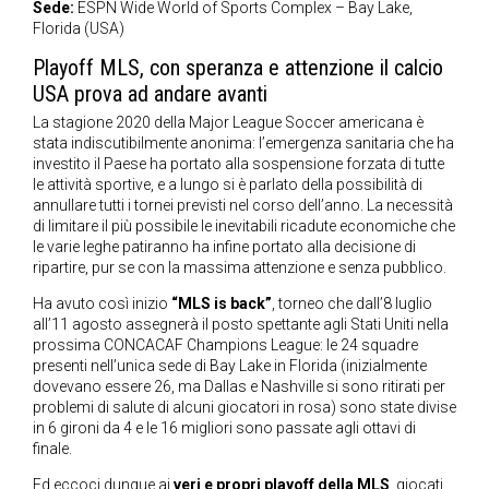
Sede:
ESPN Wide World of Sports Complex – Bay Lake,
Florida (USA)
Playoff MLS, con speranza e attenzione il calcio
USA prova ad andare avanti
La stagione 2020 della Major League Soccer americana è
stata indiscutibilmente anonima: l’emergenza sanitaria che ha
investito il Paese ha portato alla sospensione forzata di tutte
le attività sportive, e a lungo si è parlato della possibilità di
annullare tutti i tornei previsti nel corso dell’anno. La necessità
di limitare il più possibile le inevitabili ricadute economiche che
le varie leghe patiranno ha infine portato alla decisione di
ripartire, pur se con la massima attenzione e senza pubblico.
Ha avuto così inizio
“MLS is back”
, torneo che dall’8 luglio
all’11 agosto assegnerà il posto spettante agli Stati Uniti nella
prossima CONCACAF Champions League: le 24 squadre
presenti nell’unica sede di Bay Lake in Florida (inizialmente
dovevano essere 26, ma Dallas e Nashville si sono ritirati per
problemi di salute di alcuni giocatori in rosa) sono state divise
in 6 gironi da 4 e le 16 migliori sono passate agli ottavi di
finale.
Ed eccoci dunque ai
veri e propri playoff della MLS
, giocati