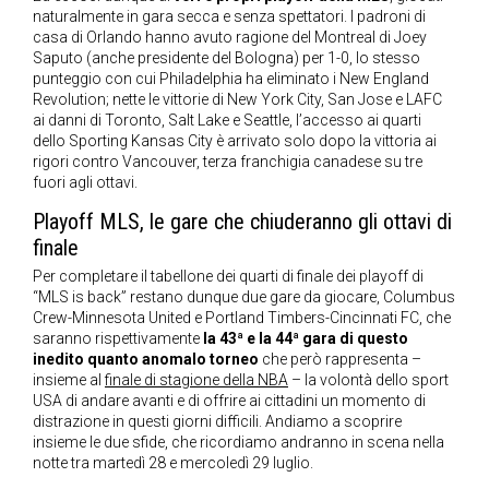
naturalmente in gara secca e senza spettatori. I padroni di
casa di Orlando hanno avuto ragione del Montreal di Joey
Saputo (anche presidente del Bologna) per 1-0, lo stesso
punteggio con cui Philadelphia ha eliminato i New England
Revolution; nette le vittorie di New York City, San Jose e LAFC
ai danni di Toronto, Salt Lake e Seattle, l’accesso ai quarti
dello Sporting Kansas City è arrivato solo dopo la vittoria ai
rigori contro Vancouver, terza franchigia canadese su tre
fuori agli ottavi.
Playoff MLS, le gare che chiuderanno gli ottavi di
finale
Per completare il tabellone dei quarti di finale dei playoff di
“MLS is back” restano dunque due gare da giocare, Columbus
Crew-Minnesota United e Portland Timbers-Cincinnati FC, che
saranno rispettivamente
la 43ª e la 44ª gara di questo
inedito quanto anomalo torneo
che però rappresenta –
insieme al
finale di stagione della NBA
– la volontà dello sport
USA di andare avanti e di offrire ai cittadini un momento di
distrazione in questi giorni difficili. Andiamo a scoprire
insieme le due sfide, che ricordiamo andranno in scena nella
notte tra martedì 28 e mercoledì 29 luglio.