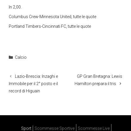
In 2,00.
Columbus Crew-Minnesota United, tutte le quote
Portland Timbers-Cincinnati FC, tutte le quote
Categorie
Calcio
Lazio-Brescia: Inzaghi e
GP Gran Bretagna: Lewis
Immobile per il 2° posto e il
Hamilton prepara il tris
record di Higuain
Sport
Scommesse Sportive
Scommesse Live