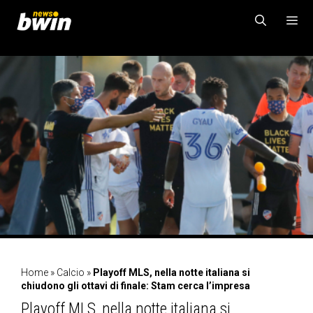
Vai
al
contenuto
MENU
Home
»
Calcio
»
Playoff MLS, nella notte italiana si
chiudono gli ottavi di finale: Stam cerca l’impresa
Playoff MLS, nella notte italiana si