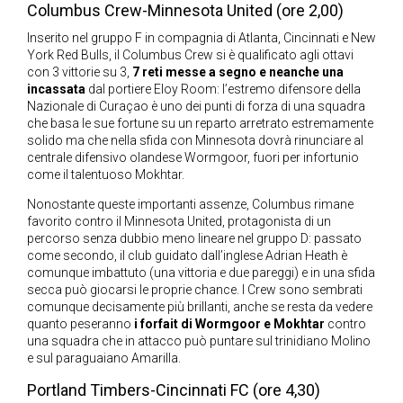
Columbus Crew-Minnesota United (ore 2,00)
Inserito nel gruppo F in compagnia di Atlanta, Cincinnati e New
York Red Bulls, il Columbus Crew si è qualificato agli ottavi
con 3 vittorie su 3,
7 reti messe a segno e neanche una
incassata
dal portiere Eloy Room: l’estremo difensore della
Nazionale di Curaçao è uno dei punti di forza di una squadra
che basa le sue fortune su un reparto arretrato estremamente
solido ma che nella sfida con Minnesota dovrà rinunciare al
centrale difensivo olandese Wormgoor, fuori per infortunio
come il talentuoso Mokhtar.
Nonostante queste importanti assenze, Columbus rimane
favorito contro il Minnesota United, protagonista di un
percorso senza dubbio meno lineare nel gruppo D: passato
come secondo, il club guidato dall’inglese Adrian Heath è
comunque imbattuto (una vittoria e due pareggi) e in una sfida
secca può giocarsi le proprie chance. I Crew sono sembrati
comunque decisamente più brillanti, anche se resta da vedere
quanto peseranno
i forfait di Wormgoor e Mokhtar
contro
una squadra che in attacco può puntare sul trinidiano Molino
e sul paraguaiano Amarilla.
Portland Timbers-Cincinnati FC (ore 4,30)