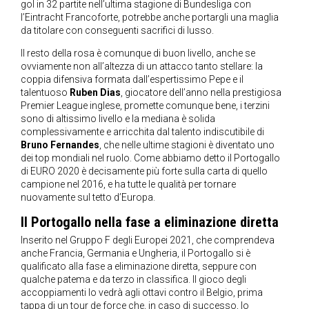
gol in 32 partite nell’ultima stagione di Bundesliga con
l’Eintracht Francoforte, potrebbe anche portargli una maglia
da titolare con conseguenti sacrifici di lusso.
Il resto della rosa è comunque di buon livello, anche se
ovviamente non all’altezza di un attacco tanto stellare: la
coppia difensiva formata dall’espertissimo Pepe e il
talentuoso
Ruben Dias
, giocatore dell’anno nella prestigiosa
Premier League inglese, promette comunque bene, i terzini
sono di altissimo livello e la mediana è solida
complessivamente e arricchita dal talento indiscutibile di
Bruno Fernandes
, che nelle ultime stagioni è diventato uno
dei top mondiali nel ruolo. Come abbiamo detto il Portogallo
di EURO 2020 è decisamente più forte sulla carta di quello
campione nel 2016, e ha tutte le qualità per tornare
nuovamente sul tetto d’Europa.
Il Portogallo nella fase a eliminazione diretta
Inserito nel Gruppo F degli Europei 2021, che comprendeva
anche Francia, Germania e Ungheria, il Portogallo si è
qualificato alla fase a eliminazione diretta, seppure con
qualche patema e da terzo in classifica. Il gioco degli
accoppiamenti lo vedrà agli ottavi contro il Belgio, prima
tappa di un tour de force che, in caso di successo, lo