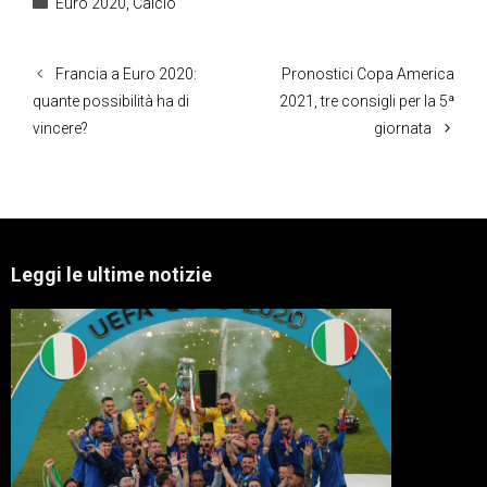
Categorie
Euro 2020
,
Calcio
Francia a Euro 2020:
Pronostici Copa America
quante possibilità ha di
2021, tre consigli per la 5ª
vincere?
giornata
Leggi le ultime notizie