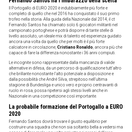
Fernando Santos ha l’imbarazzo della scelta
Il Portogallo di EURO 2020 è indubbiamente più forte e
completo di quello che nel 2016 ha conquistato il suo primo
trofeo nella storia. Alla guida della Nazionale dal 2014, il ct
Fernando Santos ha chiamato solo 6 giocatori militanti nel
campionato portoghese e potrà disporre di tante stelle di
livello assoluto, un ideale mix di talento ed esperienza guidato
ancora una volta da quello che per molti è il più forte
calciatore in circolazione,
Cristiano Ronaldo
, ancora più che
capace di fare la differenza nonostante i 36 anni compiuti.
Le incognite sono rappresentate dalla mancanza di valide
alternative in difesa, da un percorso di qualificazione tutt’altro
che brillante nonostante l’alto potenziale a disposizione e
dalla possibilità che André Silva, strepitoso nell’ultima
stagione di Bundesliga e unico vero e proprio centravanti di
ruolo in rosa, possa ripetersi agli stessi livelli anche in
Nazionale in una competizione così importante.
La probabile formazione del Portogallo a EURO
2020
Fernando Santos dovrà trovare il giusto equilibrio per
costruire una squadra che non sia soltanto bella a vedersi ma