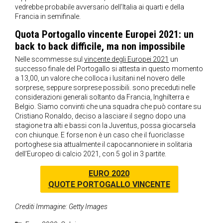
vedrebbe probabile avversario dell’Italia ai quarti e della
Francia in semifinale.
Quota Portogallo vincente Europei 2021: un
back to back difficile, ma non impossibile
Nelle scommesse sul
vincente degli Europei 2021
un
successo finale del Portogallo si attesta in questo momento
a 13,00, un valore che colloca i lusitani nel novero delle
sorprese, seppure sorprese possibili. sono preceduti nelle
considerazioni generali soltanto da Francia, Inghilterra e
Belgio. Siamo convinti che una squadra che può contare su
Cristiano Ronaldo, deciso a lasciare il segno dopo una
stagione tra alti e bassi con la Juventus, possa giocarsela
con chiunque. E forse non è un caso che il fuoriclasse
portoghese sia attualmente il capocannoniere in solitaria
dell’Europeo di calcio 2021, con 5 gol in 3 partite.
EURO 2020
QUOTE PORTOGALLO VINCENTE
Crediti Immagine: Getty Images