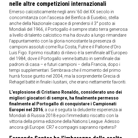
nelle altre competizioni internazionali
Emerso calcisticamente negli anni ’60 del XX secolo in
concomitanza con l’ascesa del Benfica di Eusebio, stella
anche della Nazionale capace di prendersi il 3° posto ai
Mondiali del 1966, il Portogallo è sempre stato terra generosa
a livello di talento calcistico ma ha dovuto a lungo rimandare
l’appuntamento con la gloria nonostante la presenza di
campioni assoluti come Rui Costa, Futre e il Pallone d’Oro
Luis Figo. Il primo risultato di rilievo è la semifinale all’Europeo
del 1984, dove il Portogallo venne battuto in semifinale dai
padroni di casa – e futuri campioni – della Francia, dopo i
tempi supplementari. Sembrava che il momento del primo
hurrà fosse giunto nel 2004, ma la sorprendente Grecia di
Rehagel battè in finale i lusitani, che erano nettamente favoriti.
L’esplosione di Cristiano Ronaldo, considerato uno dei
migliori giocatori di sempre, ha finalmente permesso
finalmente al Portogallo di conquistare i Campionati
Europei nel 2016
, a cui è seguita la deludente esperienza ai
Mondiali di Russia 2018 e poi l’immediato riscatto con la
vittoria della prima edizione della Nations League. Adesso
ancora gli Europei: CR7 e compagni sapranno ripetersi?