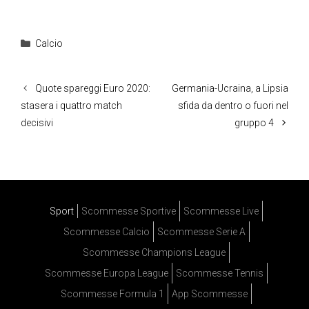
Categorie
Calcio
Quote spareggi Euro 2020:
Germania-Ucraina, a Lipsia
stasera i quattro match
sfida da dentro o fuori nel
decisivi
gruppo 4
Sport
Scommesse Sportive
Scommesse Live
Scommesse Calcio
Scommesse Serie A
Scommesse Champions League
Scommesse Europa League
Scommesse Tennis
Scommesse Formula 1
App Scommesse