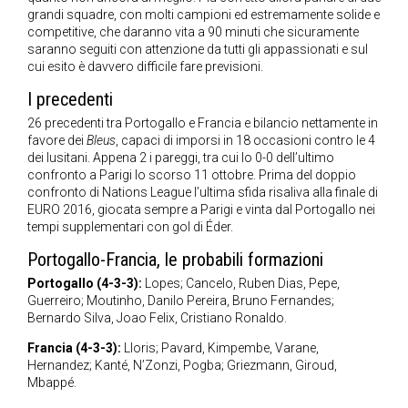
grandi squadre, con molti campioni ed estremamente solide e
competitive, che daranno vita a 90 minuti che sicuramente
saranno seguiti con attenzione da tutti gli appassionati e sul
cui esito è davvero difficile fare previsioni.
I precedenti
26 precedenti tra Portogallo e Francia e bilancio nettamente in
favore dei
Bleus
, capaci di imporsi in 18 occasioni contro le 4
dei lusitani. Appena 2 i pareggi, tra cui lo 0-0 dell’ultimo
confronto a Parigi lo scorso 11 ottobre. Prima del doppio
confronto di Nations League l’ultima sfida risaliva alla finale di
EURO 2016, giocata sempre a Parigi e vinta dal Portogallo nei
tempi supplementari con gol di Éder.
Portogallo-Francia, le probabili formazioni
Portogallo (4-3-3):
Lopes; Cancelo, Ruben Dias, Pepe,
Guerreiro; Moutinho, Danilo Pereira, Bruno Fernandes;
Bernardo Silva, Joao Felix, Cristiano Ronaldo.
Francia (4-3-3):
Lloris; Pavard, Kimpembe, Varane,
Hernandez; Kanté, N’Zonzi, Pogba; Griezmann, Giroud,
Mbappé.