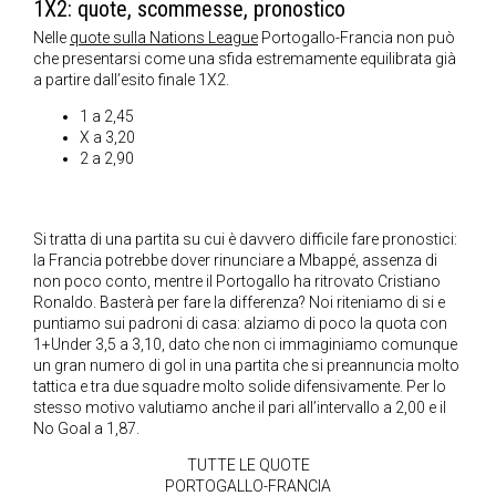
1X2: quote, scommesse, pronostico
Nelle
quote sulla Nations League
Portogallo-Francia non può
che presentarsi come una sfida estremamente equilibrata già
a partire dall’esito finale 1X2.
1 a 2,45
X a 3,20
2 a 2,90
Si tratta di una partita su cui è davvero difficile fare pronostici:
la Francia potrebbe dover rinunciare a Mbappé, assenza di
non poco conto, mentre il Portogallo ha ritrovato Cristiano
Ronaldo. Basterà per fare la differenza? Noi riteniamo di si e
puntiamo sui padroni di casa: alziamo di poco la quota con
1+Under 3,5 a 3,10, dato che non ci immaginiamo comunque
un gran numero di gol in una partita che si preannuncia molto
tattica e tra due squadre molto solide difensivamente. Per lo
stesso motivo valutiamo anche il pari all’intervallo a 2,00 e il
No Goal a 1,87.
TUTTE LE QUOTE
PORTOGALLO-FRANCIA