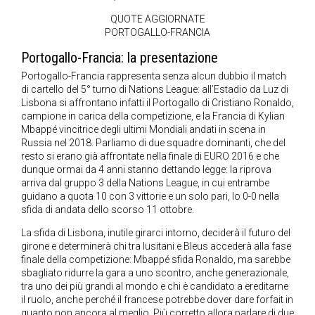
QUOTE AGGIORNATE
PORTOGALLO-FRANCIA
Portogallo-Francia: la presentazione
Portogallo-Francia rappresenta senza alcun dubbio il match
di cartello del 5° turno di Nations League: all’Estadio da Luz di
Lisbona si affrontano infatti il Portogallo di Cristiano Ronaldo,
campione in carica della competizione, e la Francia di Kylian
Mbappé vincitrice degli ultimi Mondiali andati in scena in
Russia nel 2018. Parliamo di due squadre dominanti, che del
resto si erano già affrontate nella finale di EURO 2016 e che
dunque ormai da 4 anni stanno dettando legge: la riprova
arriva dal gruppo 3 della Nations League, in cui entrambe
guidano a quota 10 con 3 vittorie e un solo pari, lo 0-0 nella
sfida di andata dello scorso 11 ottobre.
La sfida di Lisbona, inutile girarci intorno, deciderà il futuro del
girone e determinerà chi tra lusitani e Bleus accederà alla fase
finale della competizione: Mbappé sfida Ronaldo, ma sarebbe
sbagliato ridurre la gara a uno scontro, anche generazionale,
tra uno dei più grandi al mondo e chi è candidato a ereditarne
il ruolo, anche perché il francese potrebbe dover dare forfait in
quanto non ancora al meglio. Più corretto allora parlare di due