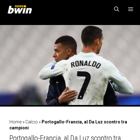
Vai
al
contenuto
MENU
Home
»
Calcio
»
Portogallo-Francia, al Da Luz scontro tra
campioni
Portogallo-Francia, al Da Luz scontro tra