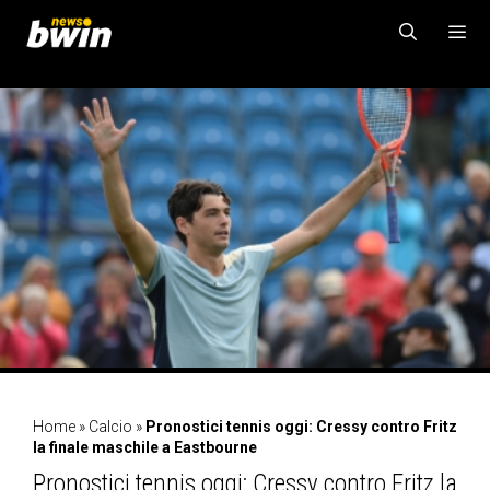
Vai
al
contenuto
MENU
Home
»
Calcio
»
Pronostici tennis oggi: Cressy contro Fritz
la finale maschile a Eastbourne
Pronostici tennis oggi: Cressy contro Fritz la