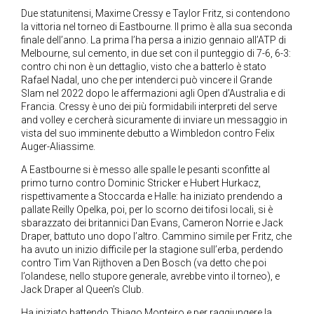
Due statunitensi, Maxime Cressy e Taylor Fritz, si contendono
la vittoria nel torneo di Eastbourne. Il primo è alla sua seconda
finale dell’anno. La prima l’ha persa a inizio gennaio all’ATP di
Melbourne, sul cemento, in due set con il punteggio di 7-6, 6-3:
contro chi non è un dettaglio, visto che a batterlo è stato
Rafael Nadal, uno che per intenderci può vincere il Grande
Slam nel 2022 dopo le affermazioni agli Open d’Australia e di
Francia. Cressy è uno dei più formidabili interpreti del serve
and volley e cercherà sicuramente di inviare un messaggio in
vista del suo imminente debutto a Wimbledon contro Felix
Auger-Aliassime.
A Eastbourne si è messo alle spalle le pesanti sconfitte al
primo turno contro Dominic Stricker e Hubert Hurkacz,
rispettivamente a Stoccarda e Halle: ha iniziato prendendo a
pallate Reilly Opelka, poi, per lo scorno dei tifosi locali, si è
sbarazzato dei britannici Dan Evans, Cameron Norrie e Jack
Draper, battuto uno dopo l’altro. Cammino simile per Fritz, che
ha avuto un inizio difficile per la stagione sull’erba, perdendo
contro Tim Van Rijthoven a Den Bosch (va detto che poi
l’olandese, nello stupore generale, avrebbe vinto il torneo), e
Jack Draper al Queen’s Club.
Ha iniziato battendo Thiago Monteiro e per raggiungere la