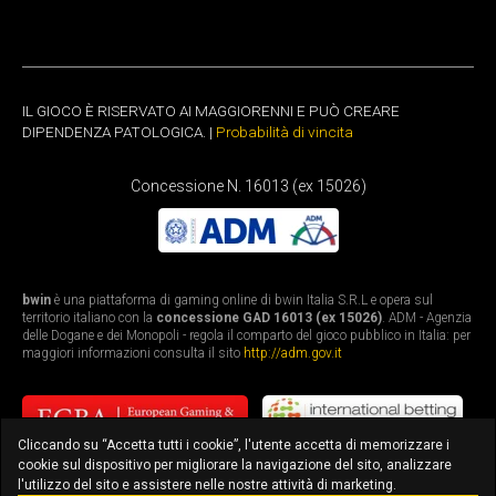
IL GIOCO È RISERVATO AI MAGGIORENNI E PUÒ CREARE
DIPENDENZA PATOLOGICA. |
Probabilità di vincita
Concessione N. 16013 (ex 15026)
bwin
è una piattaforma di gaming online di bwin Italia S.R.L e opera sul
territorio italiano con la
concessione GAD 16013 (ex 15026)
. ADM - Agenzia
delle Dogane e dei Monopoli - regola il comparto del gioco pubblico in Italia: per
maggiori informazioni consulta il sito
http://adm.gov.it
Cliccando su “Accetta tutti i cookie”, l'utente accetta di memorizzare i
cookie sul dispositivo per migliorare la navigazione del sito, analizzare
l'utilizzo del sito e assistere nelle nostre attività di marketing.