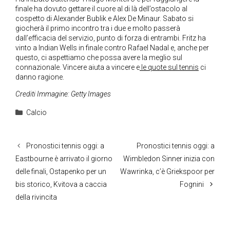
finale ha dovuto gettare il cuore al di là dell’ostacolo al
cospetto di Alexander Bublik e Alex De Minaur. Sabato si
giocherà il primo incontro tra i due e molto passerà
dall’efficacia del servizio, punto di forza di entrambi. Fritz ha
vinto a Indian Wells in finale contro Rafael Nadal e, anche per
questo, ci aspettiamo che possa avere la meglio sul
connazionale. Vincere aiuta a vincere e
le quote sul tennis
ci
danno ragione.
Crediti Immagine: Getty Images
Categorie
Calcio
Pronostici tennis oggi: a
Pronostici tennis oggi: a
Eastbourne è arrivato il giorno
Wimbledon Sinner inizia con
delle finali, Ostapenko per un
Wawrinka, c’è Griekspoor per
bis storico, Kvitova a caccia
Fognini
della rivincita