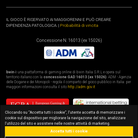
IL GIOCO È RISERVATO AI MAGGIORENNI E PUÒ CREARE
DIPENDENZA PATOLOGICA. |
Probabilità di vincita
Concessione N. 16013 (ex 15026)
bwin
è una piattaforma di gaming online di bwin Italia S.R.L e opera sul
territorio italiano con la
concessione GAD 16013 (ex 15026)
. ADM - Agenzia
delle Dogane e dei Monopoli - regola il comparto del gioco pubblico in Italia: per
maggiori informazioni consulta il sito
http://adm.gov.it
Cliccando su “Accetta tutti i cookie”, l'utente accetta di memorizzare i
cookie sul dispositivo per migliorare la navigazione del sito, analizzare
l'utilizzo del sito e assistere nelle nostre attività di marketing.
Accetta tutti i cookie
bonus fino a 3.010€
scarica l'app