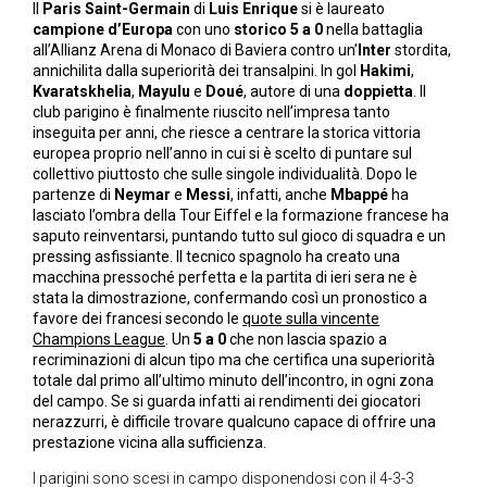
Il
Paris Saint-Germain
di
Luis Enrique
si è laureato
campione d’Europa
con uno
storico 5 a 0
nella battaglia
all’Allianz Arena di Monaco di Baviera contro un’
Inter
stordita,
annichilita dalla superiorità dei transalpini. In gol
Hakimi
,
Kvaratskhelia
,
Mayulu
e
Doué
, autore di una
doppietta
. Il
club parigino è finalmente riuscito nell’impresa tanto
inseguita per anni, che riesce a centrare la storica vittoria
europea proprio nell’anno in cui si è scelto di puntare sul
collettivo piuttosto che sulle singole individualità. Dopo le
partenze di
Neymar
e
Messi
, infatti, anche
Mbappé
ha
lasciato l’ombra della Tour Eiffel e la formazione francese ha
saputo reinventarsi, puntando tutto sul gioco di squadra e un
pressing asfissiante. Il tecnico spagnolo ha creato una
macchina pressoché perfetta e la partita di ieri sera ne è
stata la dimostrazione, confermando così un pronostico a
favore dei francesi secondo le
quote sulla vincente
Champions League
. Un
5 a 0
che non lascia spazio a
recriminazioni di alcun tipo ma che certifica una superiorità
totale dal primo all’ultimo minuto dell’incontro, in ogni zona
del campo. Se si guarda infatti ai rendimenti dei giocatori
nerazzurri, è difficile trovare qualcuno capace di offrire una
prestazione vicina alla sufficienza.
I parigini sono scesi in campo disponendosi con il 4-3-3