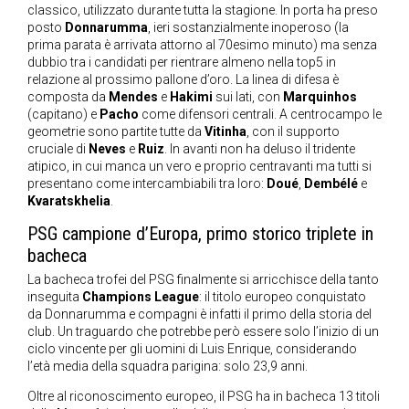
classico, utilizzato durante tutta la stagione. In porta ha preso
posto
Donnarumma
, ieri sostanzialmente inoperoso (la
prima parata è arrivata attorno al 70esimo minuto) ma senza
dubbio tra i candidati per rientrare almeno nella top5 in
relazione al prossimo pallone d’oro. La linea di difesa è
composta da
Mendes
e
Hakimi
sui lati, con
Marquinhos
(capitano) e
Pacho
come difensori centrali. A centrocampo le
geometrie sono partite tutte da
Vitinha
, con il supporto
cruciale di
Neves
e
Ruiz
. In avanti non ha deluso il tridente
atipico, in cui manca un vero e proprio centravanti ma tutti si
presentano come intercambiabili tra loro:
Doué
,
Dembélé
e
Kvaratskhelia
.
PSG campione d’Europa, primo storico triplete in
bacheca
La bacheca trofei del PSG finalmente si arricchisce della tanto
inseguita
Champions League
: il titolo europeo conquistato
da Donnarumma e compagni è infatti il primo della storia del
club. Un traguardo che potrebbe però essere solo l’inizio di un
ciclo vincente per gli uomini di Luis Enrique, considerando
l’età media della squadra parigina: solo 23,9 anni.
Oltre al riconoscimento europeo, il PSG ha in bacheca 13 titoli