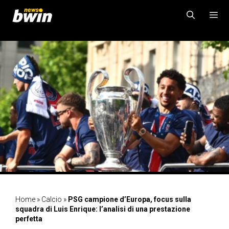
Vai
al
contenuto
MENU
Home
»
Calcio
»
PSG campione d’Europa, focus sulla
squadra di Luis Enrique: l’analisi di una prestazione
perfetta