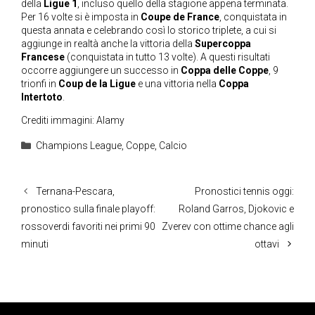
della
Ligue 1
, incluso quello della stagione appena terminata.
Per 16 volte si è imposta in
Coupe de France
, conquistata in
questa annata e celebrando così lo storico triplete, a cui si
aggiunge in realtà anche la vittoria della
Supercoppa
Francese
(conquistata in tutto 13 volte). A questi risultati
occorre aggiungere un successo in
Coppa delle Coppe
, 9
trionfi in
Coup de la Ligue
e una vittoria nella
Coppa
Intertoto
.
Crediti immagini: Alamy
Categorie
Champions League
,
Coppe
,
Calcio
Ternana-Pescara,
Pronostici tennis oggi:
pronostico sulla finale playoff:
Roland Garros, Djokovic e
rossoverdi favoriti nei primi 90
Zverev con ottime chance agli
minuti
ottavi