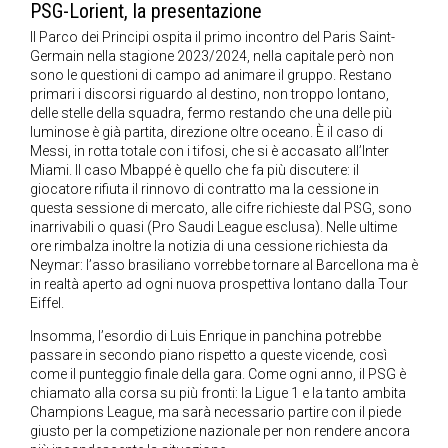
PSG-Lorient, la presentazione
Il Parco dei Principi ospita il primo incontro del Paris Saint-
Germain nella stagione 2023/2024, nella capitale però non
sono le questioni di campo ad animare il gruppo. Restano
primari i discorsi riguardo al destino, non troppo lontano,
delle stelle della squadra, fermo restando che una delle più
luminose è già partita, direzione oltre oceano. È il caso di
Messi, in rotta totale con i tifosi, che si è accasato all’Inter
Miami. Il caso Mbappé è quello che fa più discutere: il
giocatore rifiuta il rinnovo di contratto ma la cessione in
questa sessione di mercato, alle cifre richieste dal PSG, sono
inarrivabili o quasi (Pro Saudi League esclusa). Nelle ultime
ore rimbalza inoltre la notizia di una cessione richiesta da
Neymar: l’asso brasiliano vorrebbe tornare al Barcellona ma è
in realtà aperto ad ogni nuova prospettiva lontano dalla Tour
Eiffel.
Insomma, l’esordio di Luis Enrique in panchina potrebbe
passare in secondo piano rispetto a queste vicende, così
come il punteggio finale della gara. Come ogni anno, il PSG è
chiamato alla corsa su più fronti: la Ligue 1 e la tanto ambita
Champions League, ma sarà necessario partire con il piede
giusto per la competizione nazionale per non rendere ancora