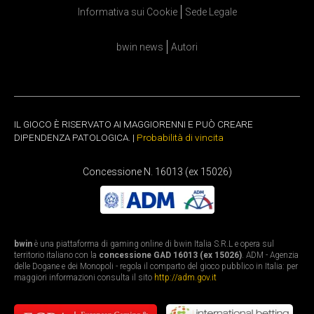
Informativa sui Cookie
Sede Legale
bwin news
Autori
IL GIOCO È RISERVATO AI MAGGIORENNI E PUÒ CREARE
DIPENDENZA PATOLOGICA. |
Probabilità di vincita
Concessione N. 16013 (ex 15026)
bwin
è una piattaforma di gaming online di bwin Italia S.R.L e opera sul
territorio italiano con la
concessione GAD 16013 (ex 15026)
. ADM - Agenzia
delle Dogane e dei Monopoli - regola il comparto del gioco pubblico in Italia: per
maggiori informazioni consulta il sito
http://adm.gov.it