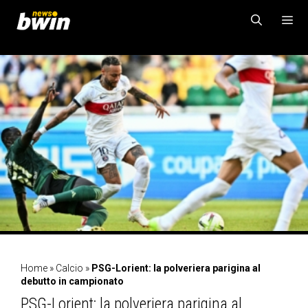
Vai
al
contenuto
MENU
Home
»
Calcio
»
PSG-Lorient: la polveriera parigina al
debutto in campionato
PSG-Lorient: la polveriera parigina al