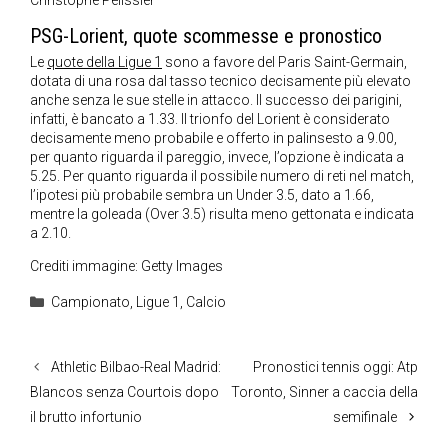
Christophe Pélissier
PSG-Lorient, quote scommesse e pronostico
Le
quote della Ligue 1
sono a favore del Paris Saint-Germain,
dotata di una rosa dal tasso tecnico decisamente più elevato
anche senza le sue stelle in attacco. Il successo dei parigini,
infatti, è bancato a 1.33. Il trionfo del Lorient è considerato
decisamente meno probabile e offerto in palinsesto a 9.00,
per quanto riguarda il pareggio, invece, l’opzione è indicata a
5.25. Per quanto riguarda il possibile numero di reti nel match,
l’ipotesi più probabile sembra un Under 3.5, dato a 1.66,
mentre la goleada (Over 3.5) risulta meno gettonata e indicata
a 2.10.
Crediti immagine: Getty Images
Categorie
Campionato
,
Ligue 1
,
Calcio
Athletic Bilbao-Real Madrid:
Pronostici tennis oggi: Atp
Blancos senza Courtois dopo
Toronto, Sinner a caccia della
il brutto infortunio
semifinale