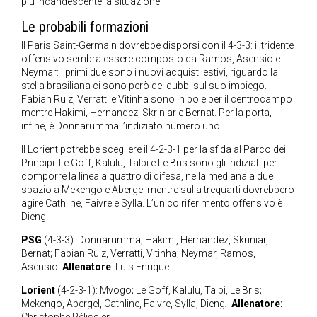
più incandescente la situazione.
Le probabili formazioni
Il Paris Saint-Germain dovrebbe disporsi con il 4-3-3: il tridente
offensivo sembra essere composto da Ramos, Asensio e
Neymar: i primi due sono i nuovi acquisti estivi, riguardo la
stella brasiliana ci sono però dei dubbi sul suo impiego.
Fabian Ruiz, Verratti e Vitinha sono in pole per il centrocampo
mentre Hakimi, Hernandez, Skriniar e Bernat. Per la porta,
infine, è Donnarumma l’indiziato numero uno.
Il Lorient potrebbe scegliere il 4-2-3-1 per la sfida al Parco dei
Principi. Le Goff, Kalulu, Talbi e Le Bris sono gli indiziati per
comporre la linea a quattro di difesa, nella mediana a due
spazio a Mekengo e Abergel mentre sulla trequarti dovrebbero
agire Cathline, Faivre e Sylla. L’unico riferimento offensivo è
Dieng.
PSG
(4-3-3): Donnarumma; Hakimi, Hernandez, Skriniar,
Bernat; Fabian Ruiz, Verratti, Vitinha; Neymar, Ramos,
Asensio.
Allenatore
: Luis Enrique
Lorient
(4-2-3-1): Mvogo; Le Goff, Kalulu, Talbi, Le Bris;
Mekengo, Abergel, Cathline, Faivre, Sylla; Dieng
.
Allenatore: