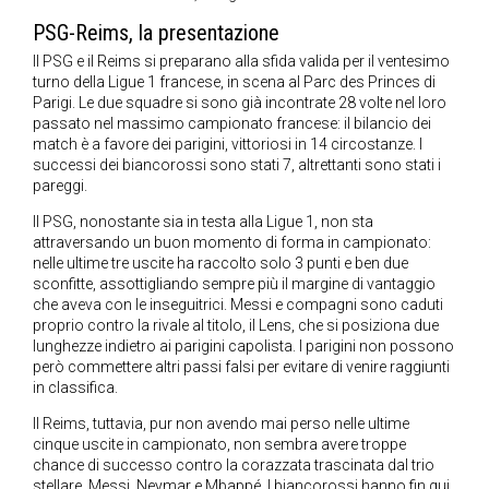
PSG-Reims, la presentazione
Il PSG e il Reims si preparano alla sfida valida per il ventesimo
turno della Ligue 1 francese, in scena al Parc des Princes di
Parigi. Le due squadre si sono già incontrate 28 volte nel loro
passato nel massimo campionato francese: il bilancio dei
match è a favore dei parigini, vittoriosi in 14 circostanze. I
successi dei biancorossi sono stati 7, altrettanti sono stati i
pareggi.
Il PSG, nonostante sia in testa alla Ligue 1, non sta
attraversando un buon momento di forma in campionato:
nelle ultime tre uscite ha raccolto solo 3 punti e ben due
sconfitte, assottigliando sempre più il margine di vantaggio
che aveva con le inseguitrici. Messi e compagni sono caduti
proprio contro la rivale al titolo, il Lens, che si posiziona due
lunghezze indietro ai parigini capolista. I parigini non possono
però commettere altri passi falsi per evitare di venire raggiunti
in classifica.
Il Reims, tuttavia, pur non avendo mai perso nelle ultime
cinque uscite in campionato, non sembra avere troppe
chance di successo contro la corazzata trascinata dal trio
stellare, Messi, Neymar e Mbappé. I biancorossi hanno fin qui