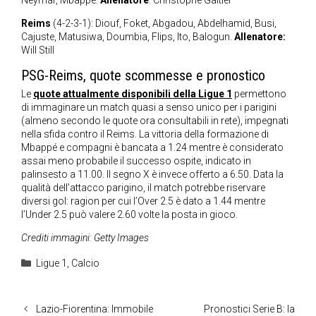
Neymar, Mbappé.
Allenatore
: Christophe Galtier
Reims
(4-2-3-1): Diouf, Foket, Abgadou, Abdelhamid, Busi,
Cajuste, Matusiwa, Doumbia, Flips, Ito, Balogun.
Allenatore:
Will Still
PSG-Reims, quote scommesse e pronostico
Le
quote attualmente disponibili della Ligue 1
permettono
di immaginare un match quasi a senso unico per i parigini
(almeno secondo le quote ora consultabili in rete), impegnati
nella sfida contro il Reims. La vittoria della formazione di
Mbappé e compagni è bancata a 1.24 mentre è considerato
assai meno probabile il successo ospite, indicato in
palinsesto a 11.00. Il segno X è invece offerto a 6.50. Data la
qualità dell’attacco parigino, il match potrebbe riservare
diversi gol: ragion per cui l’Over 2.5 è dato a 1.44 mentre
l’Under 2.5 può valere 2.60 volte la posta in gioco.
Crediti immagini: Getty Images
Categorie
Ligue 1
,
Calcio
Lazio-Fiorentina: Immobile
Pronostici Serie B: la