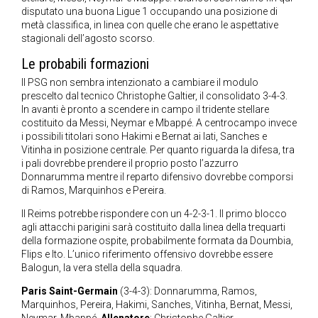
disputato una buona Ligue 1 occupando una posizione di
metà classifica, in linea con quelle che erano le aspettative
stagionali dell’agosto scorso.
Le probabili formazioni
Il PSG non sembra intenzionato a cambiare il modulo
prescelto dal tecnico Christophe Galtier, il consolidato 3-4-3.
In avanti è pronto a scendere in campo il tridente stellare
costituito da Messi, Neymar e Mbappé. A centrocampo invece
i possibili titolari sono Hakimi e Bernat ai lati, Sanches e
Vitinha in posizione centrale. Per quanto riguarda la difesa, tra
i pali dovrebbe prendere il proprio posto l’azzurro
Donnarumma mentre il reparto difensivo dovrebbe comporsi
di Ramos, Marquinhos e Pereira.
Il Reims potrebbe rispondere con un 4-2-3-1. Il primo blocco
agli attacchi parigini sarà costituito dalla linea della trequarti
della formazione ospite, probabilmente formata da Doumbia,
Flips e Ito. L’unico riferimento offensivo dovrebbe essere
Balogun, la vera stella della squadra.
Paris Saint-Germain
(3-4-3): Donnarumma, Ramos,
Marquinhos, Pereira, Hakimi, Sanches, Vitinha, Bernat, Messi,