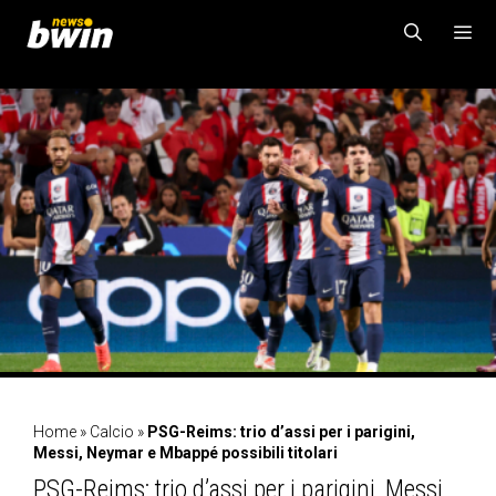
Vai
al
contenuto
MENU
Home
»
Calcio
»
PSG-Reims: trio d’assi per i parigini,
Messi, Neymar e Mbappé possibili titolari
PSG-Reims: trio d’assi per i parigini, Messi,