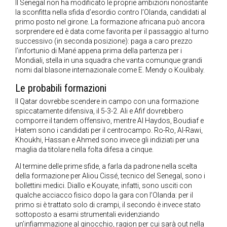
Il Senegal non ha modificato le proprie ambizioni nonostante
la sconfitta nella sfida d’esordio contro l’Olanda, candidati al
primo posto nel girone. La formazione africana può ancora
sorprendere ed è data come favorita per il passaggio al turno
successivo (in seconda posizione): paga a caro prezzo
l’infortunio di Mané appena prima della partenza per i
Mondiali, stella in una squadra che vanta comunque grandi
nomi dal blasone internazionale come E. Mendy o Koulibaly.
Le probabili formazioni
Il Qatar dovrebbe scendere in campo con una formazione
spiccatamente difensiva, il 5-3-2. Ali e Afif dovrebbero
comporre il tandem offensivo, mentre Al Haydos, Boudiaf e
Hatem sono i candidati per il centrocampo. Ro-Ro, Al-Rawi,
Khoukhi, Hassan e Ahmed sono invece gli indiziati per una
maglia da titolare nella folta difesa a cinque.
Al termine delle prime sfide, a farla da padrone nella scelta
della formazione per Aliou Cissé, tecnico del Senegal, sono i
bollettini medici. Diallo e Kouyate, infatti, sono usciti con
qualche acciacco fisico dopo la gara con l’Olanda: per il
primo si è trattato solo di crampi, il secondo è invece stato
sottoposto a esami strumentali evidenziando
un’infiammazione al ginocchio, ragion per cui sarà out nella