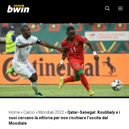
Vai
al
contenuto
MENU
Home
»
Calcio
»
Mondiali 2022
»
Qatar-Senegal: Koulibaly e i
suoi cercano la vittoria per non rischiare l’uscita dal
Mondiale