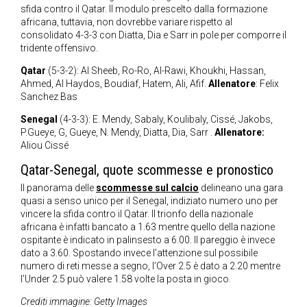
sfida contro il Qatar. Il modulo prescelto dalla formazione
africana, tuttavia, non dovrebbe variare rispetto al
consolidato 4-3-3 con Diatta, Dia e Sarr in pole per comporre il
tridente offensivo.
Qatar
(5-3-2): Al Sheeb, Ro-Ro, Al-Rawi, Khoukhi, Hassan,
Ahmed, Al Haydos, Boudiaf, Hatem, Ali, Afif.
Allenatore
: Felix
Sanchez Bas
Senegal
(4-3-3): E. Mendy, Sabaly, Koulibaly, Cissé, Jakobs,
P.Gueye, G, Gueye, N. Mendy, Diatta, Dia, Sarr .
Allenatore:
Aliou Cissé
Qatar-Senegal, quote scommesse e pronostico
Il panorama delle
scommesse sul calcio
delineano una gara
quasi a senso unico per il Senegal, indiziato numero uno per
vincere la sfida contro il Qatar. Il trionfo della nazionale
africana è infatti bancato a 1.63 mentre quello della nazione
ospitante è indicato in palinsesto a 6.00. Il pareggio è invece
dato a 3.60. Spostando invece l’attenzione sul possibile
numero di reti messe a segno, l’Over 2.5 è dato a 2.20 mentre
l’Under 2.5 può valere 1.58 volte la posta in gioco.
Crediti immagine: Getty Images