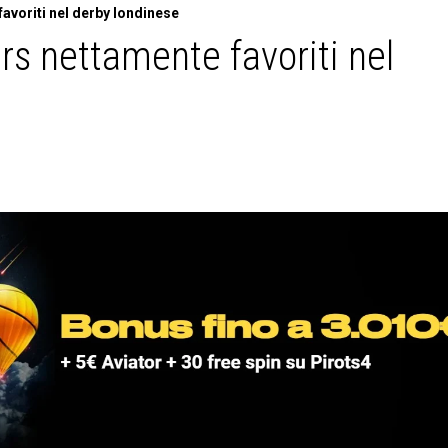
avoriti nel derby londinese
s nettamente favoriti nel