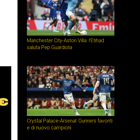
Manchester City-Aston Villa: l’Etihad
saluta Pep Guardiola
Crystal Palace-Arsenal: Gunners favoriti
e di nuovo campioni