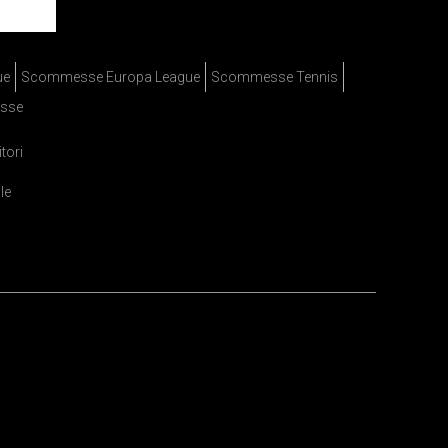
ue
Scommesse Europa League
Scommesse Tennis
sse
itori
le