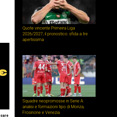
Quote vincente Primeira Liga
2026/2027, il pronostico: sfida a tre
apertissima
Squadre neopromosse in Serie A:
analisi e formazioni tipo di Monza,
Frosinone e Venezia
ssare