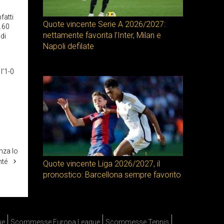
fatti
Quote vincente Serie A 2026/2027:
4.60
nettamente favorita l’Inter, Milan e
 di
Napoli defilate
l’1-0
nza lo
nté
Quote vincente Liga 2026/2027, il
pronostico: Barcellona sempre favorito
ue
Scommesse Europa League
Scommesse Tennis