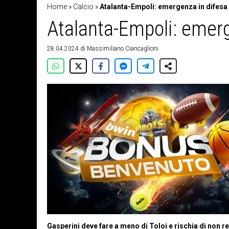
Home
»
Calcio
»
Atalanta-Empoli: emergenza in difesa 
Atalanta-Empoli: emerg
28.04.2024
di
Massimiliano Ciancaglioni
Gasperini deve fare a meno di Toloi e rischia di non 