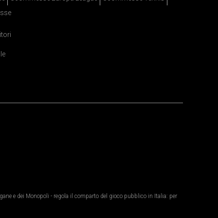
sse
itori
le
ane e dei Monopoli - regola il comparto del gioco pubblico in Italia: per