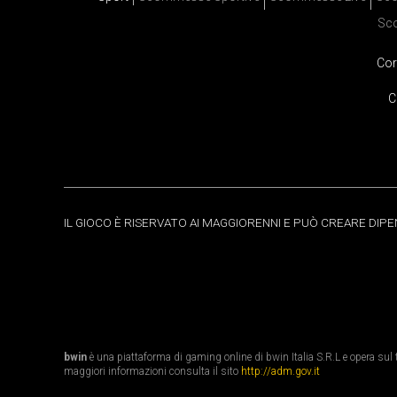
Sc
Cor
C
IL GIOCO È RISERVATO AI MAGGIORENNI E PUÒ CREARE DIP
bwin
è una piattaforma di gaming online di bwin Italia S.R.L e opera sul te
maggiori informazioni consulta il sito
http://adm.gov.it