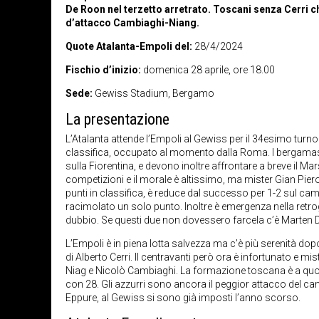
De Roon nel terzetto arretrato. Toscani senza Cerri c
d’attacco Cambiaghi-Niang.
Quote Atalanta-Empoli del:
28/4/2024
Fischio d’inizio:
domenica 28 aprile, ore 18.00
Sede:
Gewiss Stadium, Bergamo
La presentazione
L’Atalanta attende l’Empoli al Gewiss per il 34esimo turno 
classifica, occupato al momento dalla Roma. I bergamasch
sulla Fiorentina, e devono inoltre affrontare a breve il Mar
competizioni e il morale è altissimo, ma mister Gian Pier
punti in classifica, è reduce dal successo per 1-2 sul c
racimolato un solo punto. Inoltre è emergenza nella retro
dubbio. Se questi due non dovessero farcela c’è Marten De
L’Empoli è in piena lotta salvezza ma c’è più serenità dopo 
di Alberto Cerri. Il centravanti però ora è infortunato e 
Niag e Nicolò Cambiaghi. La formazione toscana è a quota 
con 28. Gli azzurri sono ancora il peggior attacco del cam
Eppure, al Gewiss si sono già imposti l’anno scorso.