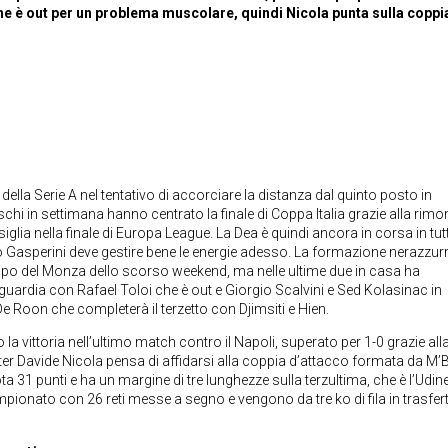
he è out per un problema muscolare, quindi Nicola punta sulla coppi
della Serie A nel tentativo di accorciare la distanza dal quinto posto in
i in settimana hanno centrato la finale di Coppa Italia grazie alla rimo
siglia nella finale di Europa League. La Dea è quindi ancora in corsa in tutt
o Gasperini deve gestire bene le energie adesso. La formazione nerazzurr
ampo del Monza dello scorso weekend, ma nelle ultime due in casa ha
guardia con Rafael Toloi che è out e Giorgio Scalvini e Sed Kolasinac in
 Roon che completerà il terzetto con Djimsiti e Hien.
la vittoria nell’ultimo match contro il Napoli, superato per 1-0 grazie alla
mister Davide Nicola pensa di affidarsi alla coppia d’attacco formata da M’
31 punti e ha un margine di tre lunghezze sulla terzultima, che è l’Udin
pionato con 26 reti messe a segno e vengono da tre ko di fila in trasfert