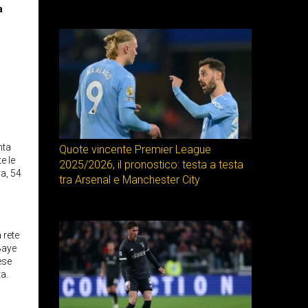
a
nta
Quote vincente Premier League
e le
2025/2026, il pronostico: testa a testa
a, 54
tra Arsenal e Manchester City
 rete
Baye
ese
a.