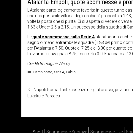
Atalanta-Empoli, quote scommesse e pro
L’Atalanta parte logicamente favorita in questo turno cas
che una possibile vittoria degli orobici è proposta a 1.43,
volte la posta che si punta. Ci si aspetta di vedere diverse
1.63 e Under 2.5 a 2.15. Un successo della squadra di Gasp
Le
quote scommesse sulla Serie A
stabiliscono anche ch
segno o meno entrambe le squadre (1.83 del primo contro 1
per l’Atalanta a 7.50. Quote di 7.25 e di 8.00 per quanto co
troviamo in lavagna a 8.75, mentre lo 0-0 è bancato a 13.0
Crediti Immagine: Alamy
Categorie
Campionato
,
Serie A
,
Calcio
Napoli-Roma: tante assenze nei giallorossi, privi anch
Lukaku e Paredes
Sport
Scommesse Sportive
Scommesse Live
Sco