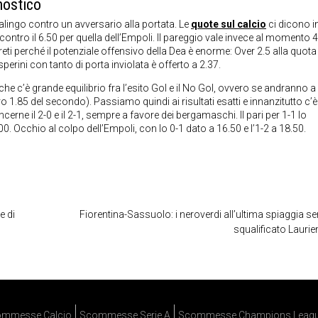
nostico
alingo contro un avversario alla portata. Le
quote sul calcio
ci dicono in
 contro il 6.50 per quella dell’Empoli. Il pareggio vale invece al momento 
 reti perché il potenziale offensivo della Dea è enorme: Over 2.5 alla quota
erini con tanto di porta inviolata è offerto a 2.37.
e c’è grande equilibrio fra l’esito Gol e il No Gol, ovvero se andranno a
.85 del secondo). Passiamo quindi ai risultati esatti e innanzitutto c’è 
ncerne il 2-0 e il 2-1, sempre a favore dei bergamaschi. Il pari per 1-1 lo
0. Occhio al colpo dell’Empoli, con lo 0-1 dato a 16.50 e l’1-2 a 18.50.
e di
Fiorentina-Sassuolo: i neroverdi all’ultima spiaggia se
squalificato Laurie
mmesse Calcio
Scommesse Serie A
Scommesse Champions Leag