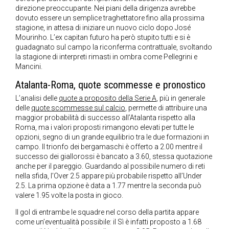
direzione preoccupante. Nei piani della dirigenza avrebbe
dovuto essere un semplice traghettatore fino alla prossima
stagione, in attesa di iniziare un nuovo ciclo dopo José
Mourinho. L’ex capitan futuro ha però stupito tutti e si è
guadagnato sul campo la riconferma contrattuale, svoltando
la stagione di interpreti rimasti in ombra come Pellegrini e
Mancini.
Atalanta-Roma, quote scommesse e pronostico
L’analisi delle
quote a proposito della Serie A
, più in generale
delle
quote scommesse sul calcio
, permette di attribuire una
maggior probabilità di successo all’Atalanta rispetto alla
Roma, ma i valori proposti rimangono elevati per tutte le
opzioni, segno di un grande equilibrio tra le due formazioni in
campo. Il trionfo dei bergamaschi è offerto a 2.00 mentre il
successo dei giallorossi è bancato a 3.60, stessa quotazione
anche per il pareggio. Guardando al possibile numero di reti
nella sfida, l’Over 2.5 appare più probabile rispetto all’Under
2.5. La prima opzione è data a 1.77 mentre la seconda può
valere 1.95 volte la posta in gioco.
Il gol di entrambe le squadre nel corso della partita appare
come un’eventualità possibile: il Sì è infatti proposto a 1.68