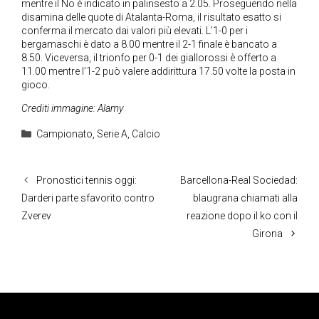
mentre il No è indicato in palinsesto a 2.05. Proseguendo nella
disamina delle quote di Atalanta-Roma, il risultato esatto si
conferma il mercato dai valori più elevati. L’1-0 per i
bergamaschi è dato a 8.00 mentre il 2-1 finale è bancato a
8.50. Viceversa, il trionfo per 0-1 dei giallorossi è offerto a
11.00 mentre l’1-2 può valere addirittura 17.50 volte la posta in
gioco.
Crediti immagine: Alamy
Categorie
Campionato
,
Serie A
,
Calcio
Pronostici tennis oggi:
Barcellona-Real Sociedad:
Darderi parte sfavorito contro
blaugrana chiamati alla
Zverev
reazione dopo il ko con il
Girona