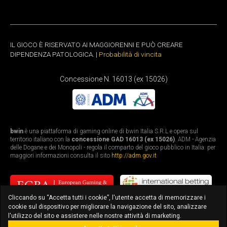
IL GIOCO È RISERVATO AI MAGGIORENNI E PUÒ CREARE
DIPENDENZA PATOLOGICA. |
Probabilità di vincita
Concessione N. 16013 (ex 15026)
bwin
è una piattaforma di gaming online di bwin Italia S.R.L e opera sul
territorio italiano con la
concessione GAD 16013 (ex 15026)
. ADM - Agenzia
delle Dogane e dei Monopoli - regola il comparto del gioco pubblico in Italia: per
maggiori informazioni consulta il sito
http://adm.gov.it
Cliccando su “Accetta tutti i cookie”, l'utente accetta di memorizzare i
cookie sul dispositivo per migliorare la navigazione del sito, analizzare
l'utilizzo del sito e assistere nelle nostre attività di marketing.