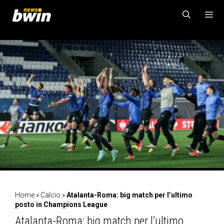
Vai
al
contenuto
MENU
Home
»
Calcio
»
Atalanta-Roma: big match per l’ultimo
posto in Champions League
Atalanta-Roma: big match per l’ultimo