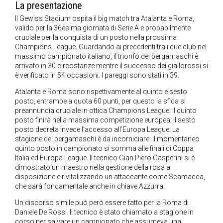
La presentazione
Il Gewiss Stadium ospita il big match tra Atalanta e Roma,
valido per la 36esima giornata di Serie A e probabilmente
cruciale per la conquista di un posto nella prossima
Champions League. Guardando ai precedenti tra i due club nel
massimo campionato italiano, il trionfo dei bergamaschi è
arrivato in 30 circostanze mentre il successo dei giallorossi si
è verificato in 54 occasioni. I pareggi sono stati in 39.
Atalanta e Roma sono rispettivamente al quinto e sesto
posto, entrambe a quota 60 punti, per questo la sfida si
preannuncia cruciale in ottica Champions League: il quinto
posto finirà nella massima competizione europea, il sesto
posto decreta invece l’accesso all’Europa League. La
stagione dei bergamaschi è da incorniciare: il momentaneo
quinto posto in campionato si somma alle finali di Coppa
Italia ed Europa League. Il tecnico Gian Piero Gasperini si è
dimostrato un maestro nella gestione della rosa a
disposizione e rivitalizzando un attaccante come Scamacca,
che sarà fondamentale anche in chiave Azzurra.
Un discorso simile può però essere fatto per la Roma di
Daniele De Rossi. Il tecnico è stato chiamato a stagione in
corso per salvare un campionato che assumeva una