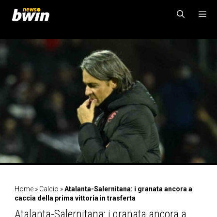
Vai
al
contenuto
MENU
Home
»
Calcio
»
Atalanta-Salernitana: i granata ancora a
caccia della prima vittoria in trasferta
Atalanta-Salernitana: i granata ancora a