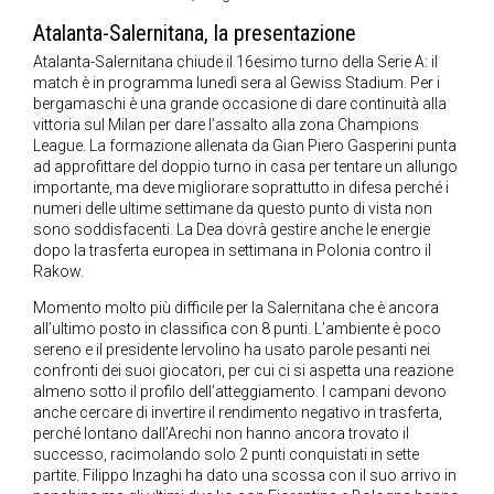
Atalanta-Salernitana, la presentazione
Atalanta-Salernitana chiude il 16esimo turno della Serie A: il
match è in programma lunedì sera al Gewiss Stadium. Per i
bergamaschi è una grande occasione di dare continuità alla
vittoria sul Milan per dare l’assalto alla zona Champions
League. La formazione allenata da Gian Piero Gasperini punta
ad approfittare del doppio turno in casa per tentare un allungo
importante, ma deve migliorare soprattutto in difesa perché i
numeri delle ultime settimane da questo punto di vista non
sono soddisfacenti. La Dea dovrà gestire anche le energie
dopo la trasferta europea in settimana in Polonia contro il
Rakow.
Momento molto più difficile per la Salernitana che è ancora
all’ultimo posto in classifica con 8 punti. L’ambiente è poco
sereno e il presidente Iervolino ha usato parole pesanti nei
confronti dei suoi giocatori, per cui ci si aspetta una reazione
almeno sotto il profilo dell’atteggiamento. I campani devono
anche cercare di invertire il rendimento negativo in trasferta,
perché lontano dall’Arechi non hanno ancora trovato il
successo, racimolando solo 2 punti conquistati in sette
partite.
Filippo Inzaghi ha dato una scossa con il suo arrivo in