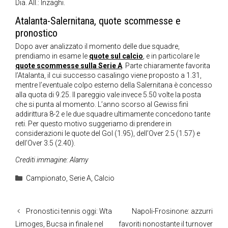
Dia. All.: Inzaghi.
Atalanta-Salernitana, quote scommesse e
pronostico
Dopo aver analizzato il momento delle due squadre,
prendiamo in esame le
quote sul calcio
, e in particolare le
quote scommesse sulla Serie A
. Parte chiaramente favorita
l’Atalanta, il cui successo casalingo viene proposto a 1.31,
mentre l’eventuale colpo esterno della Salernitana è concesso
alla quota di 9.25. Il pareggio vale invece 5.50 volte la posta
che si punta al momento. L’anno scorso al Gewiss finì
addirittura 8-2 e le due squadre ultimamente concedono tante
reti. Per questo motivo suggeriamo di prendere in
considerazioni le quote del Gol (1.95), dell’Over 2.5 (1.57) e
dell’Over 3.5 (2.40).
Crediti immagine: Alamy
Categorie
Campionato
,
Serie A
,
Calcio
Pronostici tennis oggi: Wta
Napoli-Frosinone: azzurri
Limoges, Bucsa in finale nel
favoriti nonostante il turnover