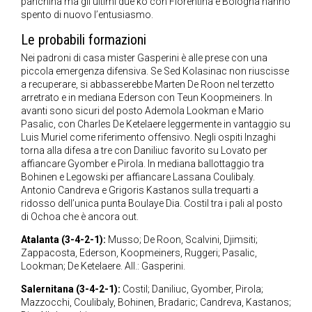
panchina ma gli ultimi due ko con Fiorentina e Bologna hanno
spento di nuovo l’entusiasmo.
Le probabili formazioni
Nei padroni di casa mister Gasperini è alle prese con una
piccola emergenza difensiva. Se Sed Kolasinac non riuscisse
a recuperare, si abbasserebbe Marten De Roon nel terzetto
arretrato e in mediana Ederson con Teun Koopmeiners. In
avanti sono sicuri del posto Ademola Lookman e Mario
Pasalic, con Charles De Ketelaere leggermente in vantaggio su
Luis Muriel come riferimento offensivo. Negli ospiti Inzaghi
torna alla difesa a tre con Daniliuc favorito su Lovato per
affiancare Gyomber e Pirola. In mediana ballottaggio tra
Bohinen e Legowski per affiancare Lassana Coulibaly.
Antonio Candreva e Grigoris Kastanos sulla trequarti a
ridosso dell’unica punta Boulaye Dia. Costil tra i pali al posto
di Ochoa che è ancora out.
Atalanta (3-4-2-1):
Musso; De Roon, Scalvini, Djimsiti;
Zappacosta, Ederson, Koopmeiners, Ruggeri; Pasalic,
Lookman; De Ketelaere. All.: Gasperini.
Salernitana (3-4-2-1):
Costil; Daniliuc, Gyomber, Pirola;
Mazzocchi, Coulibaly, Bohinen, Bradaric; Candreva, Kastanos;