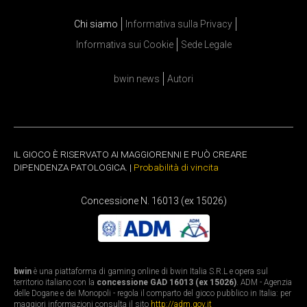
Chi siamo
Informativa sulla Privacy
Informativa sui Cookie
Sede Legale
bwin news
Autori
IL GIOCO È RISERVATO AI MAGGIORENNI E PUÒ CREARE
DIPENDENZA PATOLOGICA. |
Probabilità di vincita
Concessione N. 16013 (ex 15026)
bwin
è una piattaforma di gaming online di bwin Italia S.R.L e opera sul
territorio italiano con la
concessione GAD 16013 (ex 15026)
. ADM - Agenzia
delle Dogane e dei Monopoli - regola il comparto del gioco pubblico in Italia: per
maggiori informazioni consulta il sito
http://adm.gov.it