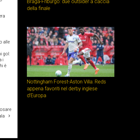
Braga-Friburgo: due outsider a caccia
della finale
era
o alle
i gol:
 i
hi è
Nottingham Forest-Aston Villa: Reds
appena favoriti nel derby inglese
d’Europa
posare
ala