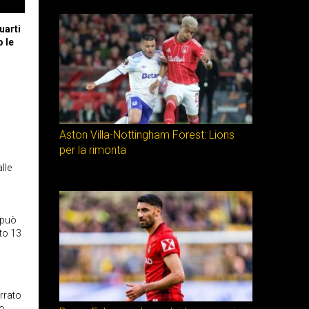
uarti
 le
Aston Villa-Nottingham Forest: Lions
per la rimonta
lle
 può
ato 13
errato
mo