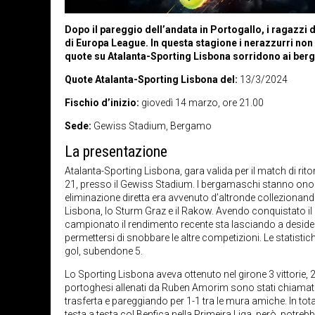
Dopo il pareggio dell’andata in Portogallo, i ragazzi d
di Europa League. In questa stagione i nerazzurri no
quote su Atalanta-Sporting Lisbona sorridono ai ber
Quote Atalanta-Sporting Lisbona del:
13/3/2024
Fischio d’inizio:
giovedì 14 marzo, ore 21.00
Sede:
Gewiss Stadium, Bergamo
La presentazione
Atalanta-Sporting Lisbona, gara valida per il match di rito
21, presso il Gewiss Stadium. I bergamaschi stanno onor
eliminazione diretta era avvenuto d’altronde collezionan
Lisbona, lo Sturm Graz e il Rakow. Avendo conquistato il p
campionato il rendimento recente sta lasciando a deside
permettersi di snobbare le altre competizioni. Le statist
gol, subendone 5.
Lo Sporting Lisbona aveva ottenuto nel girone 3 vittorie, 2
portoghesi allenati da Ruben Amorim sono stati chiamati 
trasferta e pareggiando per 1-1 tra le mura amiche. In tota
testa a testa col Benfica nella Primeira Liga, però, potrebb