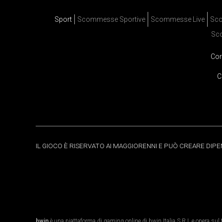
Sport
Scommesse Sportive
Scommesse Live
Sco
Sc
Cor
C
IL GIOCO È RISERVATO AI MAGGIORENNI E PUÒ CREARE DIP
bwin
è una piattaforma di gaming online di bwin Italia S.R.L e opera sul te