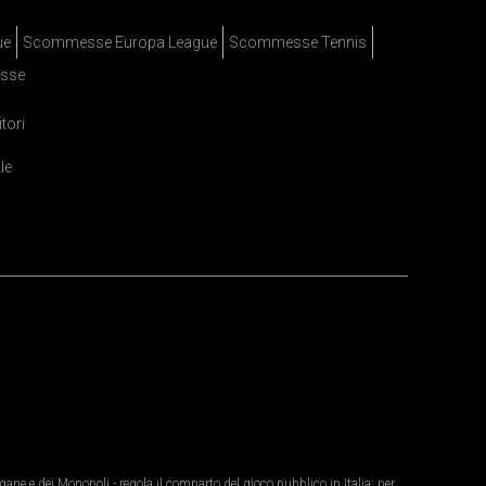
ue
Scommesse Europa League
Scommesse Tennis
sse
itori
le
ane e dei Monopoli - regola il comparto del gioco pubblico in Italia: per