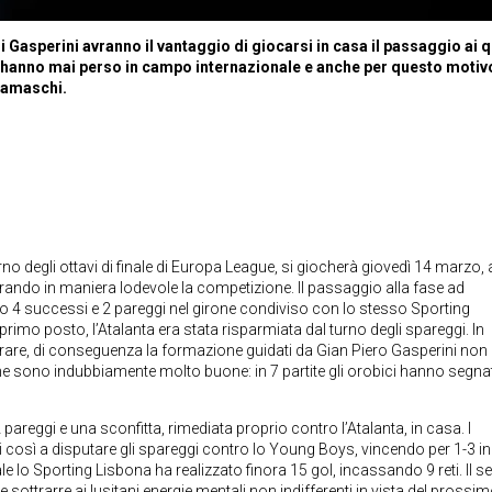
i Gasperini avranno il vantaggio di giocarsi in casa il passaggio ai q
n hanno mai perso in campo internazionale e anche per questo motivo
gamaschi.
rno degli ottavi di finale di Europa League, si giocherà giovedì 14 marzo, a
ando in maniera lodevole la competizione. Il passaggio alla fase ad
do 4 successi e 2 pareggi nel girone condiviso con lo stesso Sporting
rimo posto, l’Atalanta era stata risparmiata dal turno degli spareggi. In
rare, di conseguenza la formazione guidati da Gian Piero Gasperini non
iche sono indubbiamente molto buone: in 7 partite gli orobici hanno segn
 pareggi e una sconfitta, rimediata proprio contro l’Atalanta, in casa. I
così a disputare gli spareggi contro lo Young Boys, vincendo per 1-3 in
le lo Sporting Lisbona ha realizzato finora 15 gol, incassando 9 reti. Il s
e sottrarre ai lusitani energie mentali non indifferenti in vista del prossi