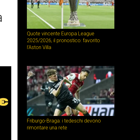
a
Quote vincente Europa League
2025/2026, il pronostico: favorito
l’Aston Villa
Friburgo-Braga: i tedeschi devono
rimontare una rete