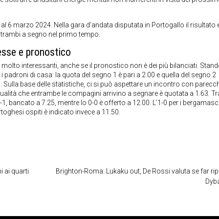
al 6 marzo 2024. Nella gara d’andata disputata in Portogallo il risultato 
ntrambi a segno nel primo tempo.
sse e pronostico
molto interessanti, anche se il pronostico non è dei più bilanciati. Stand
ti i padroni di casa: la quota del segno 1 è pari a 2.00 e quella del segno 2
Sulla base delle statistiche, ci si può aspettare un incontro con parecch
entualità che entrambe le compagini arrivino a segnare è quotata a 1.63. Tra
l’1-1, bancato a 7.25, mentre lo 0-0 è offerto a 12.00. L’1-0 per i bergamasc
portoghesi ospiti è indicato invece a 11.50.
 ai quarti
Brighton-Roma: Lukaku out, De Rossi valuta se far ri
Dyb