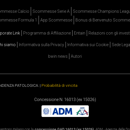
mmesse Calcio
Scommesse Serie A
Scommesse Champions Leag
ommesse Formula 1
App Scommesse
Bonus di Benvenuto Scomme
porate Link
Programma di Affiliazione
Entain
Relazioni con gli invest
hi siamo
Informativa sulla Privacy
Informativa sui Cookie
Sede Lega
bwin news
Autori
ENDENZA PATOLOGICA. |
Probabilità di vincita
Concessione N. 16013 (ex 15026)
rritorio italiano con la
concessione GAD 16013 (ex 15026)
. ADM - Agenzia delle Dog