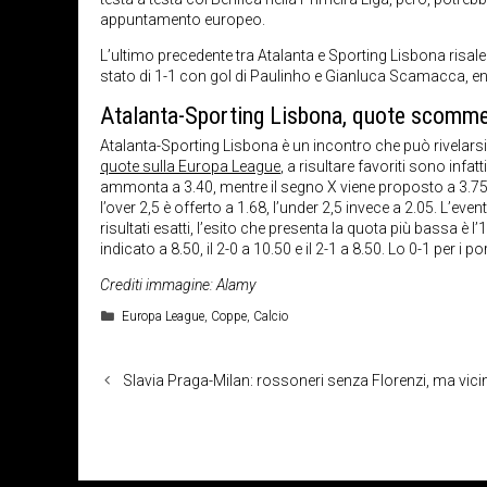
appuntamento europeo.
L’ultimo precedente tra Atalanta e Sporting Lisbona risale 
stato di 1-1 con gol di Paulinho e Gianluca Scamacca, e
Atalanta-Sporting Lisbona, quote scomme
Atalanta-Sporting Lisbona è un incontro che può rivelarsi 
quote sulla Europa League
, a risultare favoriti sono infat
ammonta a 3.40, mentre il segno X viene proposto a 3.75. 
l’over 2,5 è offerto a 1.68, l’under 2,5 invece a 2.05. L’ev
risultati esatti, l’esito che presenta la quota più bassa è 
indicato a 8.50, il 2-0 a 10.50 e il 2-1 a 8.50. Lo 0-1 per i 
Crediti immagine: Alamy
Categorie
Europa League
,
Coppe
,
Calcio
Slavia Praga-Milan: rossoneri senza Florenzi, ma vicini