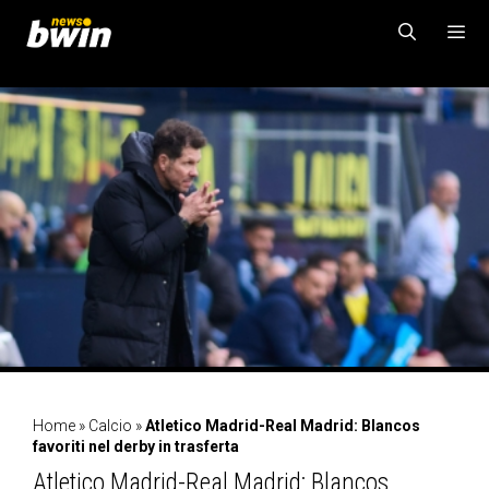
Vai
al
contenuto
MENU
Home
»
Calcio
»
Atletico Madrid-Real Madrid: Blancos
favoriti nel derby in trasferta
Atletico Madrid-Real Madrid: Blancos