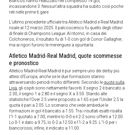
Blancos hanno realizzato nel complesso 14 gol,
incassandone 3. Nessun’altra squadra ha subito così poche
reti nelle prime 6 gare.
L’ultimo precedente ufficiale tra Atletico Madrid e Real Madrid
risale al 12 marzo 2025. Il palcoscenico fu quello degli ottavi
di finale di Champions League. Al ritorno, in casa dei
Colchoneros, il risultato fu di 1-0 con gol di Conor Gallagher,
ma ai rigori furono le merengues a spuntarla.
Atletico Madrid-Real Madrid, quote scommesse
e pronostico
Atletico Madrid-Real Madrid è pur sempre uno dei derby più
attesi d’Europa, anche se le due formazioni stanno
attraversando periodi molto differenti. Secondo le
quote sulla
Liga
, gli ospiti sono nettamente favoriti. Il segno 2 è bancato a
2.30, il segno 1 a 2.80 e il segno X a 3.50. Stando alle
statistiche l’Over 2.5 viene proposto a 1.65 e per l’Under 2.5 la
quota è pari a 2.05. Lo scenario che vede ambedue le
formazioni in gol è bancato a 1.55. Tra i risultati esatti risalta
l’1-1 quotato a 7.00, mentre lo 0-0 e il 2-2 sono offerti a 12.00.
Lo 0-1 è dato a 9.75, lo 0-2 a 12.50 e l’1-2 a 9.25. L’1-0 per i
biancorossi, infine, è indicato a 11.00.