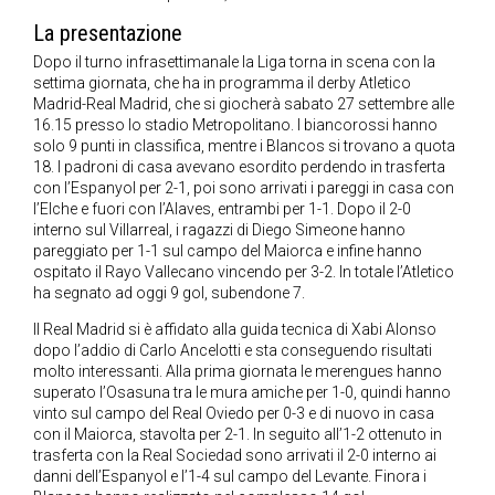
La presentazione
Dopo il turno infrasettimanale la Liga torna in scena con la
settima giornata, che ha in programma il derby Atletico
Madrid-Real Madrid, che si giocherà sabato 27 settembre alle
16.15 presso lo stadio Metropolitano. I biancorossi hanno
solo 9 punti in classifica, mentre i Blancos si trovano a quota
18. I padroni di casa avevano esordito perdendo in trasferta
con l’Espanyol per 2-1, poi sono arrivati i pareggi in casa con
l’Elche e fuori con l’Alaves, entrambi per 1-1. Dopo il 2-0
interno sul Villarreal, i ragazzi di Diego Simeone hanno
pareggiato per 1-1 sul campo del Maiorca e infine hanno
ospitato il Rayo Vallecano vincendo per 3-2. In totale l’Atletico
ha segnato ad oggi 9 gol, subendone 7.
Il Real Madrid si è affidato alla guida tecnica di Xabi Alonso
dopo l’addio di Carlo Ancelotti e sta conseguendo risultati
molto interessanti. Alla prima giornata le merengues hanno
superato l’Osasuna tra le mura amiche per 1-0, quindi hanno
vinto sul campo del Real Oviedo per 0-3 e di nuovo in casa
con il Maiorca, stavolta per 2-1. In seguito all’1-2 ottenuto in
trasferta con la Real Sociedad sono arrivati il 2-0 interno ai
danni dell’Espanyol e l’1-4 sul campo del Levante. Finora i