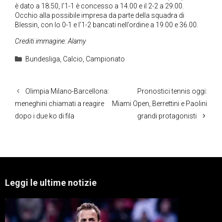
è dato a 18.50, l’1-1 è concesso a 14.00 e il 2-2 a 29.00.
Occhio alla possibile impresa da parte della squadra di
Blessin, con lo 0-1 e l’1-2 bancati nell’ordine a 19.00 e 36.00.
Crediti immagine: Alamy
Categorie
Bundesliga
,
Calcio
,
Campionato
Olimpia Milano-Barcellona:
Pronostici tennis oggi:
meneghini chiamati a reagire
Miami Open, Berrettini e Paolini
dopo i due ko di fila
grandi protagonisti
Leggi le ultime notizie