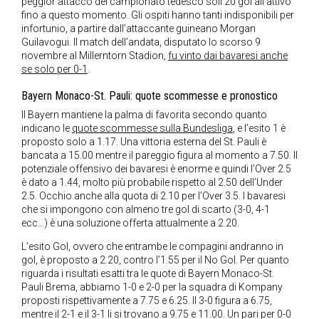
peggior attacco del campionato tedesco soli 20 gol all’attivo
fino a questo momento. Gli ospiti hanno tanti indisponibili per
infortunio, a partire dall’attaccante guineano Morgan
Guilavogui. Il match dell’andata, disputato lo scorso 9
novembre al Millerntorn Stadion,
fu vinto dai bavaresi anche
se solo per 0-1
.
Bayern Monaco-St. Pauli: quote scommesse e pronostico
Il Bayern mantiene la palma di favorita secondo quanto
indicano le
quote scommesse sulla Bundesliga
, e l’esito 1 è
proposto solo a 1.17. Una vittoria esterna del St. Pauli è
bancata a 15.00 mentre il pareggio figura al momento a 7.50. Il
potenziale offensivo dei bavaresi è enorme e quindi l’Over 2.5
è dato a 1.44, molto più probabile rispetto al 2.50 dell’Under
2.5. Occhio anche alla quota di 2.10 per l’Over 3.5. I bavaresi
che si impongono con almeno tre gol di scarto (3-0, 4-1
ecc…) è una soluzione offerta attualmente a 2.20.
L’esito Gol, ovvero che entrambe le compagini andranno in
gol, è proposto a 2.20, contro l’1.55 per il No Gol. Per quanto
riguarda i risultati esatti tra le quote di Bayern Monaco-St.
Pauli Brema, abbiamo 1-0 e 2-0 per la squadra di Kompany
proposti rispettivamente a 7.75 e 6.25. Il 3-0 figura a 6.75,
mentre il 2-1 e il 3-1 li si trovano a 9.75 e 11.00. Un pari per 0-0