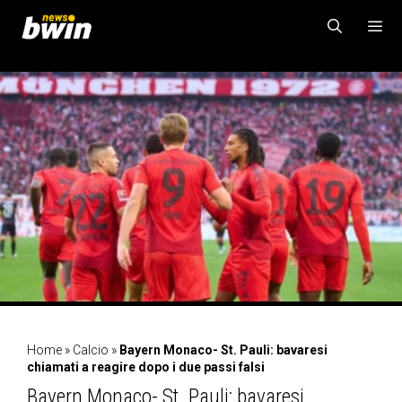
Vai
al
contenuto
MENU
Home
»
Calcio
»
Bayern Monaco- St. Pauli: bavaresi
chiamati a reagire dopo i due passi falsi
Bayern Monaco- St. Pauli: bavaresi