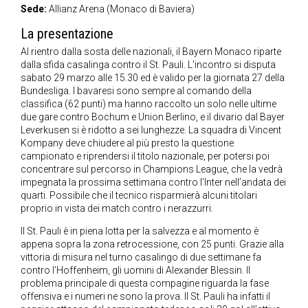
Sede:
Allianz Arena (Monaco di Baviera)
La presentazione
Al rientro dalla sosta delle nazionali, il Bayern Monaco riparte
dalla sfida casalinga contro il St. Pauli. L’incontro si disputa
sabato 29 marzo alle 15.30 ed è valido per la giornata 27 della
Bundesliga. I bavaresi sono sempre al comando della
classifica (62 punti) ma hanno raccolto un solo nelle ultime
due gare contro Bochum e Union Berlino, e il divario dal Bayer
Leverkusen si è ridotto a sei lunghezze. La squadra di Vincent
Kompany deve chiudere al più presto la questione
campionato e riprendersi il titolo nazionale, per potersi poi
concentrare sul percorso in Champions League, che la vedrà
impegnata la prossima settimana contro l’Inter nell’andata dei
quarti. Possibile che il tecnico risparmierà alcuni titolari
proprio in vista dei match contro i nerazzurri.
Il St. Pauli è in piena lotta per la salvezza e al momento è
appena sopra la zona retrocessione, con 25 punti. Grazie alla
vittoria di misura nel turno casalingo di due settimane fa
contro l’Hoffenheim, gli uomini di Alexander Blessin. Il
problema principale di questa compagine riguarda la fase
offensiva e i numeri ne sono la prova. Il St. Pauli ha infatti il