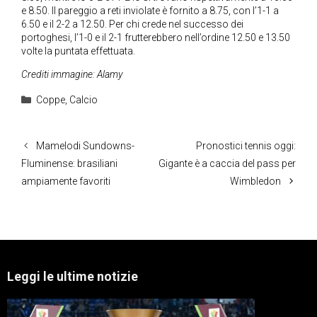
e 8.50. Il pareggio a reti inviolate è fornito a 8.75, con l’1-1 a
6.50 e il 2-2 a 12.50. Per chi crede nel successo dei
portoghesi, l’1-0 e il 2-1 frutterebbero nell’ordine 12.50 e 13.50
volte la puntata effettuata.
Crediti immagine: Alamy
Categorie
Coppe
,
Calcio
Mamelodi Sundowns-
Pronostici tennis oggi:
Fluminense: brasiliani
Gigante è a caccia del pass per
ampiamente favoriti
Wimbledon
Leggi le ultime notizie