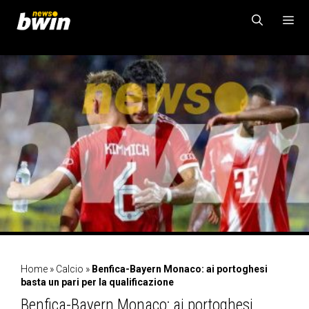
Vai
al
contenuto
MENU
Home
»
Calcio
»
Benfica-Bayern Monaco: ai portoghesi
basta un pari per la qualificazione
Benfica-Bayern Monaco: ai portoghesi