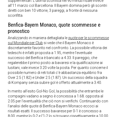
supplementari. L’ultima sconfitta nei 90 minuti risale invece
all’11 marzo col Barcellona. Il Bayern domina però gli scontri
diretti con ben 10 vittorie, 3 pareggi, a fronte di nessuna
sconfitta.
Benfica-Bayern Monaco, quote scommesse e
pronostico
Analizzando in maniera dettagliata le
quote per le scommesse
sul Mondiale per Club
si vede che il Bayern Monaco è
discretamente favorito nel confronto. La possibile vittoria dei
tedeschi è infatti proposta a 1.95, mentre l’eventuale
successo del Benfica è bancato a 4.33. Il pareggio, che
regalerebbe il primo posto ai bavaresi e la qualificazione ai
lusitani, vale invece 3.20 volte la posta. Per quanto concerne il
possibile numero di reti totali c’è abbastanza equilibrio fra
Over 2.5 (1.82) e Under 2.5 (1.87). Un successo della squadra
di Kompany senza subire gol è offerto attualmente a 3.40.
In merito all’esito Gol-No Gol, la possibilità che entrambe le
compagini vadano a segno è concessa a 1.68. opposta al
2.05 per l’eventualità che ciò non si verifichi. Continuando con
l’analisi delle quote di Benfica-Bayern Monaco eccoci ai
risultati esatti. Il successo bavarese per 0-1 è concesso a
8.00, mentre lo 0-2 e l’1-2 lo si trovano rispettivamente a 10.00