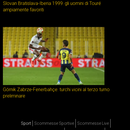
Slovan Bratislava-Iberia 1999: gli uomini di Touré
ampiamente favoriti
Górnik Zabrze-Fenerbahçe: turchi vicini al terzo turno
preliminare
Sport
Scommesse Sportive
Scommesse Live