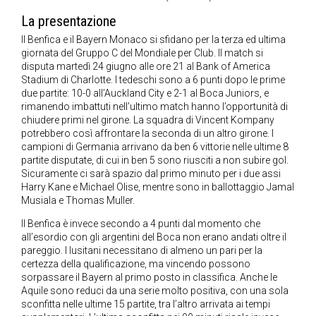
La presentazione
Il Benfica e il Bayern Monaco si sfidano per la terza ed ultima
giornata del Gruppo C del Mondiale per Club. Il match si
disputa martedì 24 giugno alle ore 21 al Bank of America
Stadium di Charlotte. I tedeschi sono a 6 punti dopo le prime
due partite: 10-0 all’Auckland City e 2-1 al Boca Juniors, e
rimanendo imbattuti nell’ultimo match hanno l’opportunità di
chiudere primi nel girone. La squadra di Vincent Kompany
potrebbero così affrontare la seconda di un altro girone. I
campioni di Germania arrivano da ben 6 vittorie nelle ultime 8
partite disputate, di cui in ben 5 sono riusciti a non subire gol.
Sicuramente ci sarà spazio dal primo minuto per i due assi
Harry Kane e Michael Olise, mentre sono in ballottaggio Jamal
Musiala e Thomas Muller.
Il Benfica è invece secondo a 4 punti dal momento che
all’esordio con gli argentini del Boca non erano andati oltre il
pareggio. I lusitani necessitano di almeno un pari per la
certezza della qualificazione, ma vincendo possono
sorpassare il Bayern al primo posto in classifica. Anche le
Aquile sono reduci da una serie molto positiva, con una sola
sconfitta nelle ultime 15 partite, tra l’altro arrivata ai tempi