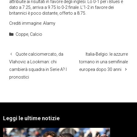
attribuite ai risultati in favore degli inglesi. Lo 0-1 per i Blues è
dato a 7.25, arriva a 9.75 lo 0-2 finale. L’1-2 in favore dei
britannici è poco distante, offerto a 8.75.
Crediti immagine: Alamy
Categorie
Coppe
,
Calcio
Quote calciomercato, da
Italia-Belgio: le azzurre
Vlahovic a Lookman: chi
tornano in una semifinale
cambierà squadra in Serie A? I
europea dopo 30 anni
pronostici
Leggi le ultime notizie