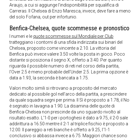
Araujo, a cui si aggiunge l’indisponibilità per squalifica di
Carreras. Il Chelsea di Enzo Maresca, invece, deve fare a meno
del solo Fofana, out per infortunio.
Benfica-Chelsea, quote scommesse e pronostico
I numeri e le
quote scommesse sul Mondiale per Club
tratteggiano i contorni di una sfida indirizzata sui binari del
Chelsea, proposto come vincente a 2.10. La vittoria del
Benfica può invece valere 3.50 volte la posta in gioco. Poco
distante si posiziona il segno X, offerto a 3.40. Per quanto
riguarda il possibile numero di reti nel corso della partita,
l’Over 2.5 è meno probabile dell’Under 2.5. La prima opzione è
data a 1.93, la seconda è bancata a 1.75.
Valori molto simili si ritrovano a proposito del mercato
dedicato al possibile gol nell’arco della partita, a prescindere
da quale squadra segni per prima. Il Sì è proposto a 1.78, il No
è segnato in lavagna a 1.90. La disamina delle quote di
Benfica-Chelsea non prescinde da uno sguardo rivolto al
risultato esatto. L’1-0 per i portoghesi è dato a 9.75, il 2-0 sale
addirittura a 16.50 mentre il 2-1 al triplice fischio è proposto a
12.00. Il pareggio a reti bianche è offerto a 9.25, l’1-1
conclusivo si abbassa invece a 6.75. Maggiori chance sono