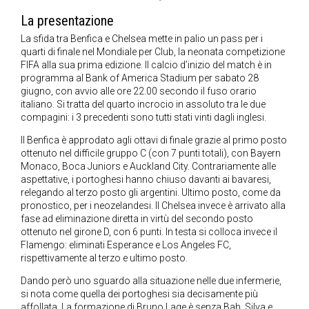
La presentazione
La sfida tra Benfica e Chelsea mette in palio un pass per i
quarti di finale nel Mondiale per Club, la neonata competizione
FIFA alla sua prima edizione. Il calcio d’inizio del match è in
programma al Bank of America Stadium per sabato 28
giugno, con avvio alle ore 22.00 secondo il fuso orario
italiano. Si tratta del quarto incrocio in assoluto tra le due
compagini: i 3 precedenti sono tutti stati vinti dagli inglesi.
Il Benfica è approdato agli ottavi di finale grazie al primo posto
ottenuto nel difficile gruppo C (con 7 punti totali), con Bayern
Monaco, Boca Juniors e Auckland City. Contrariamente alle
aspettative, i portoghesi hanno chiuso davanti ai bavaresi,
relegando al terzo posto gli argentini. Ultimo posto, come da
pronostico, per i neozelandesi. Il Chelsea invece è arrivato alla
fase ad eliminazione diretta in virtù del secondo posto
ottenuto nel girone D, con 6 punti. In testa si colloca invece il
Flamengo: eliminati Esperance e Los Angeles FC,
rispettivamente al terzo e ultimo posto.
Dando però uno sguardo alla situazione nelle due infermerie,
si nota come quella dei portoghesi sia decisamente più
affollata. La formazione di Bruno Lage è senza Bah, Silva e