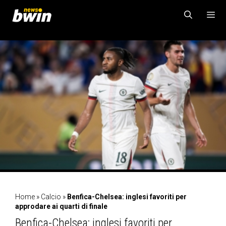
Vai
al
contenuto
MENU
Home
»
Calcio
»
Benfica-Chelsea: inglesi favoriti per
approdare ai quarti di finale
Benfica-Chelsea: inglesi favoriti per