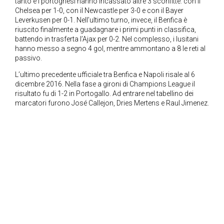
tanto e i portoghesi hanno incassato altre 3 sconfitte: con il
Chelsea per 1-0, con il Newcastle per 3-0 e con il Bayer
Leverkusen per 0-1. Nell’ultimo turno, invece, il Benfica è
riuscito finalmente a guadagnare i primi punti in classifica,
battendo in trasferta l’Ajax per 0-2. Nel complesso, i lusitani
hanno messo a segno 4 gol, mentre ammontano a 8 le reti al
passivo.
L’ultimo precedente ufficiale tra Benfica e Napoli risale al 6
dicembre 2016. Nella fase a gironi di Champions League il
risultato fu di 1-2 in Portogallo. Ad entrare nel tabellino dei
marcatori furono José Callejon, Dries Mertens e Raul Jimenez.