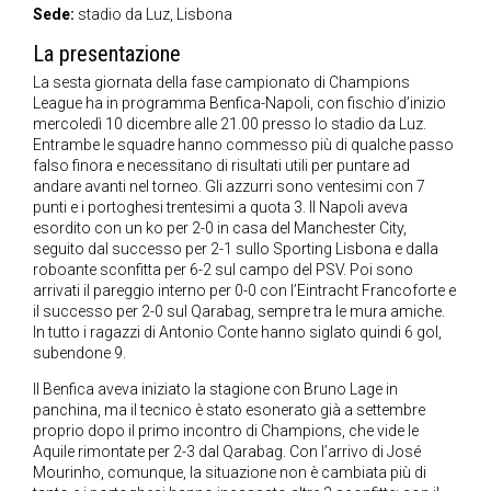
Sede:
stadio da Luz, Lisbona
La presentazione
La sesta giornata della fase campionato di Champions
League ha in programma Benfica-Napoli, con fischio d’inizio
mercoledì 10 dicembre alle 21.00 presso lo stadio da Luz.
Entrambe le squadre hanno commesso più di qualche passo
falso finora e necessitano di risultati utili per puntare ad
andare avanti nel torneo. Gli azzurri sono ventesimi con 7
punti e i portoghesi trentesimi a quota 3. Il Napoli aveva
esordito con un ko per 2-0 in casa del Manchester City,
seguito dal successo per 2-1 sullo Sporting Lisbona e dalla
roboante sconfitta per 6-2 sul campo del PSV. Poi sono
arrivati il pareggio interno per 0-0 con l’Eintracht Francoforte e
il successo per 2-0 sul Qarabag, sempre tra le mura amiche.
In tutto i ragazzi di Antonio Conte hanno siglato quindi 6 gol,
subendone 9.
Il Benfica aveva iniziato la stagione con Bruno Lage in
panchina, ma il tecnico è stato esonerato già a settembre
proprio dopo il primo incontro di Champions, che vide le
Aquile rimontate per 2-3 dal Qarabag. Con l’arrivo di José
Mourinho, comunque, la situazione non è cambiata più di