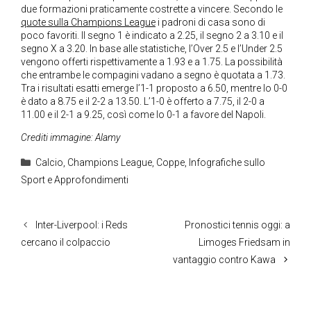
due formazioni praticamente costrette a vincere. Secondo le
quote sulla Champions League
i padroni di casa sono di
poco favoriti. Il segno 1 è indicato a 2.25, il segno 2 a 3.10 e il
segno X a 3.20. In base alle statistiche, l’Over 2.5 e l’Under 2.5
vengono offerti rispettivamente a 1.93 e a 1.75. La possibilità
che entrambe le compagini vadano a segno è quotata a 1.73.
Tra i risultati esatti emerge l’1-1 proposto a 6.50, mentre lo 0-0
è dato a 8.75 e il 2-2 a 13.50. L’1-0 è offerto a 7.75, il 2-0 a
11.00 e il 2-1 a 9.25, così come lo 0-1 a favore del Napoli.
Crediti immagine: Alamy
Categorie
Calcio
,
Champions League
,
Coppe
,
Infografiche sullo
Sport e Approfondimenti
Inter-Liverpool: i Reds
Pronostici tennis oggi: a
cercano il colpaccio
Limoges Friedsam in
vantaggio contro Kawa