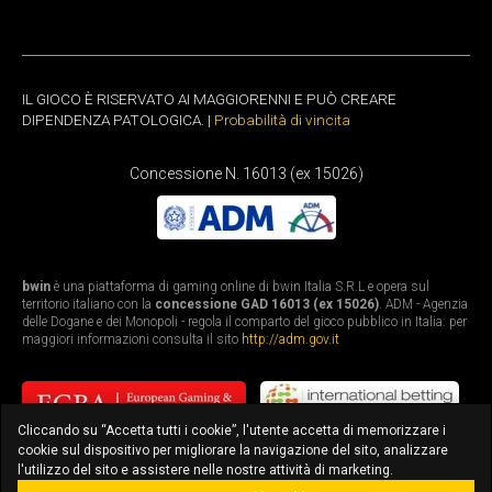
IL GIOCO È RISERVATO AI MAGGIORENNI E PUÒ CREARE
DIPENDENZA PATOLOGICA. |
Probabilità di vincita
Concessione N. 16013 (ex 15026)
bwin
è una piattaforma di gaming online di bwin Italia S.R.L e opera sul
territorio italiano con la
concessione GAD 16013 (ex 15026)
. ADM - Agenzia
delle Dogane e dei Monopoli - regola il comparto del gioco pubblico in Italia: per
maggiori informazioni consulta il sito
http://adm.gov.it
Cliccando su “Accetta tutti i cookie”, l'utente accetta di memorizzare i
cookie sul dispositivo per migliorare la navigazione del sito, analizzare
l'utilizzo del sito e assistere nelle nostre attività di marketing.