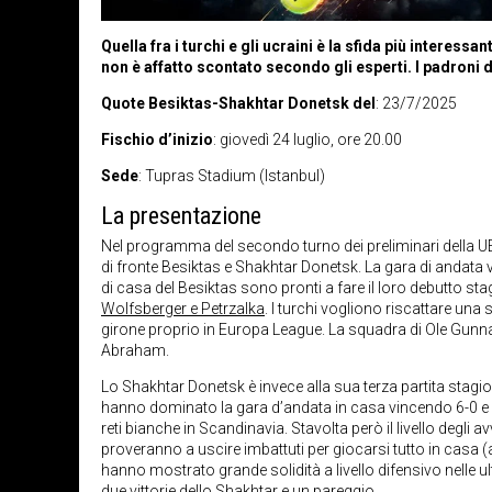
Quella fra i turchi e gli ucraini è la sfida più intere
non è affatto scontato secondo gli esperti. I padroni 
Quote Besiktas-Shakhtar Donetsk del
: 23/7/2025
Fischio d’inizio
: giovedì 24 luglio, ore 20.00
Sede
: Tupras Stadium
(Istanbul)
La presentazione
Nel programma del secondo turno dei preliminari della
di fronte Besiktas e Shakhtar Donetsk. La gara di andata v
di casa del Besiktas sono pronti a fare il loro debutto 
Wolfsberger e Petrzalka
. I turchi vogliono riscattare una 
girone proprio in Europa League. La squadra di Ole Gun
Abraham.
Lo Shakhtar Donetsk è invece alla sua terza partita stagio
hanno dominato la gara d’andata in casa vincendo 6-0 e ar
reti bianche in Scandinavia. Stavolta però il livello degli 
proveranno a uscire imbattuti per giocarsi tutto in casa 
hanno mostrato grande solidità a livello difensivo nelle ul
due vittorie dello Shakhtar e un pareggio.