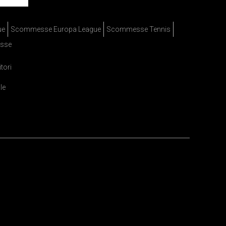
ue
Scommesse Europa League
Scommesse Tennis
sse
itori
le