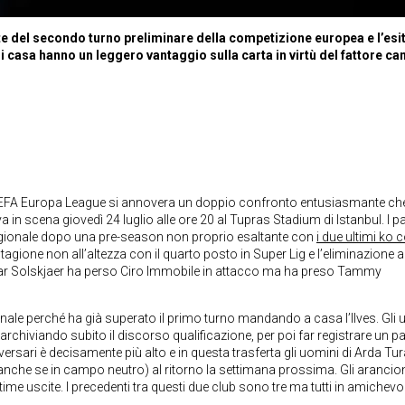
ssante del secondo turno preliminare della competizione europea e l’esi
di casa hanno un leggero vantaggio sulla carta in virtù del fattore c
 UEFA Europa League si annovera un doppio confronto entusiasmante ch
a in scena giovedì 24 luglio alle ore 20 al Tupras Stadium di Istanbul. I p
stagionale dopo una pre-season non proprio esaltante con
i due ultimi ko 
stagione non all’altezza con il quarto posto in Super Lig e l’eliminazione a
nar Solskjaer ha perso Ciro Immobile in attacco ma ha preso Tammy
nale perché ha già superato il primo turno mandando a casa l’Ilves. Gli u
chiviando subito il discorso qualificazione, per poi far registrare un pa
avversari è decisamente più alto e in questa trasferta gli uomini di Arda Tu
(anche se in campo neutro) al ritorno la settimana prossima. Gli arancio
time uscite. I precedenti tra questi due club sono tre ma tutti in amichevo