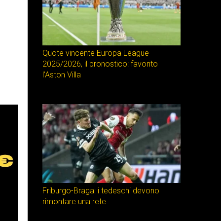
Quote vincente Europa League
2025/2026, il pronostico: favorito
l’Aston Villa
Friburgo-Braga: i tedeschi devono
rimontare una rete