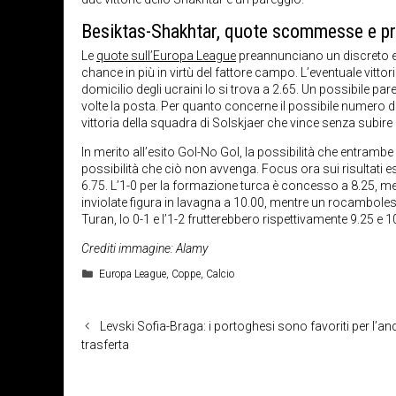
Besiktas-Shakhtar, quote scommesse e p
Le
quote sull’Europa League
preannunciano un discreto eq
chance in più in virtù del fattore campo. L’eventuale vittor
domicilio degli ucraini lo si trova a 2.65. Un possibile p
volte la posta. Per quanto concerne il possibile numero di r
vittoria della squadra di Solskjaer che vince senza subir
In merito all’esito Gol-No Gol, la possibilità che entram
possibilità che ciò non avvenga. Focus ora sui risultati esat
6.75. L’1-0 per la formazione turca è concesso a 8.25, mentr
inviolate figura in lavagna a 10.00, mentre un rocambolesco
Turan, lo 0-1 e l’1-2 frutterebbero rispettivamente 9.25 e 1
Crediti immagine: Alamy
Categorie
Europa League
,
Coppe
,
Calcio
Levski Sofia-Braga: i portoghesi sono favoriti per l’an
trasferta