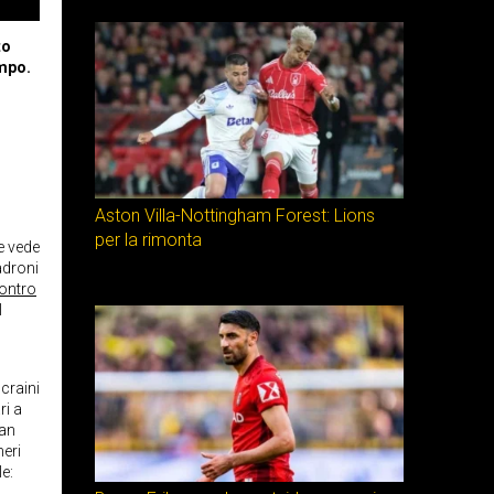
to
ampo.
Aston Villa-Nottingham Forest: Lions
per la rimonta
e vede
adroni
contro
l
craini
ri a
ran
neri
le: