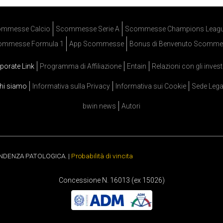
mmesse Calcio
Scommesse Serie A
Scommesse Champions Leag
ommesse Formula 1
App Scommesse
Bonus di Benvenuto Scomme
porate Link
Programma di Affiliazione
Entain
Relazioni con gli invest
hi siamo
Informativa sulla Privacy
Informativa sui Cookie
Sede Lega
bwin news
Autori
ENDENZA PATOLOGICA. |
Probabilità di vincita
Concessione N. 16013 (ex 15026)