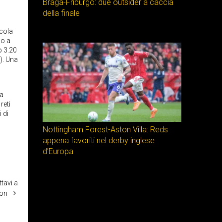
Braga-Friburgo: due outsider a caccia
della finale
ccola
so a
o 3.20
2). Una
 a
reti
 di
Nottingham Forest-Aston Villa: Reds
appena favoriti nel derby inglese
d’Europa
ttavi a
on