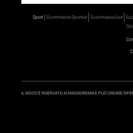
Sport
Scommesse Sportive
Scommesse Live
Sco
Sc
Cor
C
IL GIOCO È RISERVATO AI MAGGIORENNI E PUÒ CREARE DIP