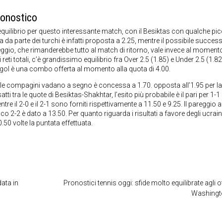
ronostico
uilibrio per questo interessante match, con il Besiktas con qualche pi
ia da parte dei turchi è infatti proposta a 2.25, mentre il possibile succes
areggio, che rimanderebbe tutto al match di ritorno, vale invece al moment
eti totali, c’è grandissimo equilibrio fra Over 2.5 (1.85) e Under 2.5 (1.8
e gol è una combo offerta al momento alla quota di 4.00.
be le compagini vadano a segno è concessa a 1.70. opposta all’1.95 per la
ti tra le quote di Besiktas-Shakhtar, l’esito più probabile è il pari per 1-1
e il 2-0 e il 2-1 sono forniti rispettivamente a 11.50 e 9.25. Il pareggio a 
 2-2 è dato a 13.50. Per quanto riguarda i risultati a favore degli ucraini
0.50 volte la puntata effettuata.
data in
Pronostici tennis oggi: sfide molto equilibrate agli o
Washingt