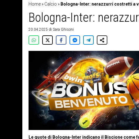
Home
»
Calcio
»
Bologna-Inter: nerazzurri costretti a 
Bologna-Inter: nerazzurr
20.04.2025
di
Sara Ghisoni
Le quote di Bologna-Inter indicano il Biscione come fa