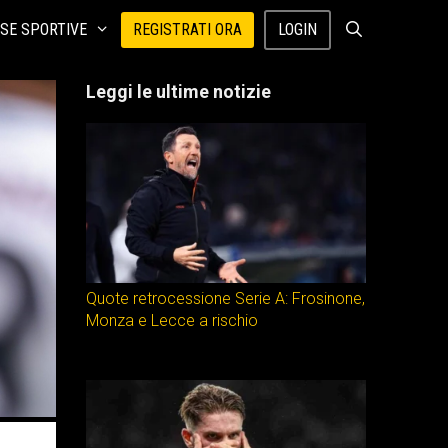
SE SPORTIVE
REGISTRATI ORA
LOGIN
Leggi le ultime notizie
Quote retrocessione Serie A: Frosinone,
Monza e Lecce a rischio