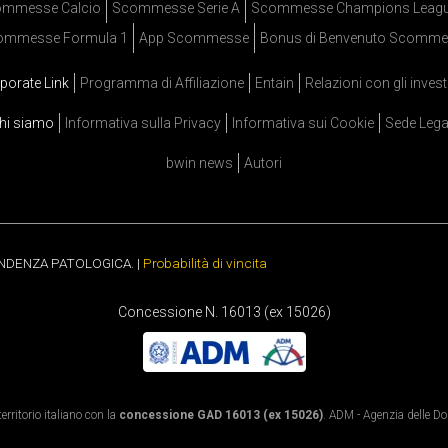
mmesse Calcio
Scommesse Serie A
Scommesse Champions Leag
ommesse Formula 1
App Scommesse
Bonus di Benvenuto Scomme
porate Link
Programma di Affiliazione
Entain
Relazioni con gli invest
hi siamo
Informativa sulla Privacy
Informativa sui Cookie
Sede Lega
bwin news
Autori
ENDENZA PATOLOGICA. |
Probabilità di vincita
Concessione N. 16013 (ex 15026)
rritorio italiano con la
concessione GAD 16013 (ex 15026)
. ADM - Agenzia delle Dog