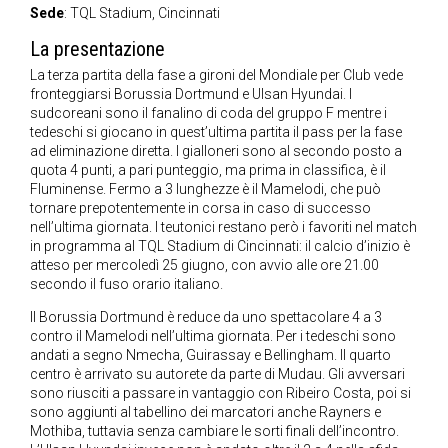
Sede
: TQL Stadium, Cincinnati
La presentazione
La terza partita della fase a gironi del Mondiale per Club vede
fronteggiarsi Borussia Dortmund e Ulsan Hyundai. I
sudcoreani sono il fanalino di coda del gruppo F mentre i
tedeschi si giocano in quest’ultima partita il pass per la fase
ad eliminazione diretta. I gialloneri sono al secondo posto a
quota 4 punti, a pari punteggio, ma prima in classifica, è il
Fluminense. Fermo a 3 lunghezze è il Mamelodi, che può
tornare prepotentemente in corsa in caso di successo
nell’ultima giornata. I teutonici restano però i favoriti nel match
in programma al TQL Stadium di Cincinnati: il calcio d’inizio è
atteso per mercoledì 25 giugno, con avvio alle ore 21.00
secondo il fuso orario italiano.
Il Borussia Dortmund è reduce da uno spettacolare 4 a 3
contro il Mamelodi nell’ultima giornata. Per i tedeschi sono
andati a segno Nmecha, Guirassay e Bellingham. Il quarto
centro è arrivato su autorete da parte di Mudau. Gli avversari
sono riusciti a passare in vantaggio con Ribeiro Costa, poi si
sono aggiunti al tabellino dei marcatori anche Rayners e
Mothiba, tuttavia senza cambiare le sorti finali dell’incontro.