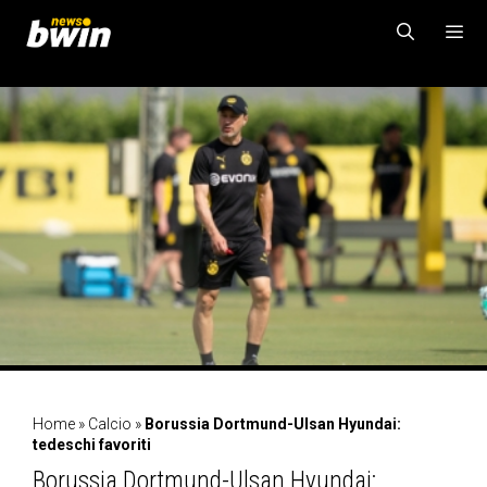
Vai
al
contenuto
MENU
Home
»
Calcio
»
Borussia Dortmund-Ulsan Hyundai:
tedeschi favoriti
Borussia Dortmund-Ulsan Hyundai: