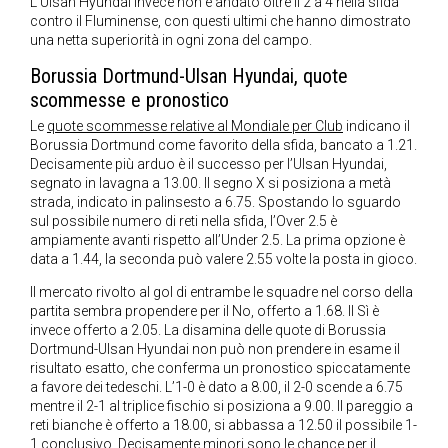
L’Ulsan Hyundai invece non è andato oltre il 2 a 4 nella sfida
contro il Fluminense, con questi ultimi che hanno dimostrato
una netta superiorità in ogni zona del campo.
Borussia Dortmund-Ulsan Hyundai, quote
scommesse e pronostico
Le
quote scommesse relative al Mondiale per Club
indicano il
Borussia Dortmund come favorito della sfida, bancato a 1.21.
Decisamente più arduo è il successo per l’Ulsan Hyundai,
segnato in lavagna a 13.00. Il segno X si posiziona a metà
strada, indicato in palinsesto a 6.75. Spostando lo sguardo
sul possibile numero di reti nella sfida, l’Over 2.5 è
ampiamente avanti rispetto all’Under 2.5. La prima opzione è
data a 1.44, la seconda può valere 2.55 volte la posta in gioco.
Il mercato rivolto al gol di entrambe le squadre nel corso della
partita sembra propendere per il No, offerto a 1.68. Il Sì è
invece offerto a 2.05. La disamina delle quote di Borussia
Dortmund-Ulsan Hyundai non può non prendere in esame il
risultato esatto, che conferma un pronostico spiccatamente
a favore dei tedeschi. L’1-0 è dato a 8.00, il 2-0 scende a 6.75
mentre il 2-1 al triplice fischio si posiziona a 9.00. Il pareggio a
reti bianche è offerto a 18.00, si abbassa a 12.50 il possibile 1-
1 conclusivo. Decisamente minori sono le chance per il