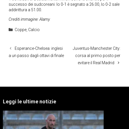
successo dei sudcoreani: lo 0-1 è segnato a 26.00, lo 0-2 sale
addirittura a 51.00.
Crediti immagine: Alamy
Categorie
Coppe
,
Calcio
Esperance-Chelsea: inglesi
Juventus-Manchester City:
a un passo dagli ottavi di finale
corsa al primo posto per
evitare il Real Madrid
Leggi le ultime notizie