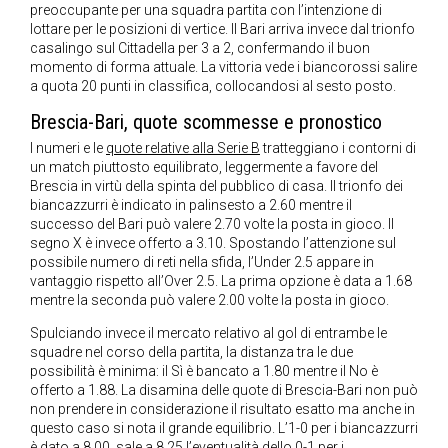
preoccupante per una squadra partita con l’intenzione di
lottare per le posizioni di vertice. Il Bari arriva invece dal trionfo
casalingo sul Cittadella per 3 a 2, confermando il buon
momento di forma attuale. La vittoria vede i biancorossi salire
a quota 20 punti in classifica, collocandosi al sesto posto.
Brescia-Bari, quote scommesse e pronostico
I numeri e le
quote relative alla Serie B
tratteggiano i contorni di
un match piuttosto equilibrato, leggermente a favore del
Brescia in virtù della spinta del pubblico di casa. Il trionfo dei
biancazzurri è indicato in palinsesto a 2.60 mentre il
successo del Bari può valere 2.70 volte la posta in gioco. Il
segno X è invece offerto a 3.10. Spostando l’attenzione sul
possibile numero di reti nella sfida, l’Under 2.5 appare in
vantaggio rispetto all’Over 2.5. La prima opzione è data a 1.68
mentre la seconda può valere 2.00 volte la posta in gioco.
Spulciando invece il mercato relativo al gol di entrambe le
squadre nel corso della partita, la distanza tra le due
possibilità è minima: il Sì è bancato a 1.80 mentre il No è
offerto a 1.88. La disamina delle quote di Brescia-Bari non può
non prendere in considerazione il risultato esatto ma anche in
questo caso si nota il grande equilibrio. L’1-0 per i biancazzurri
è dato a 8.00, sale a 8.25 l’eventualità dello 0-1 per i