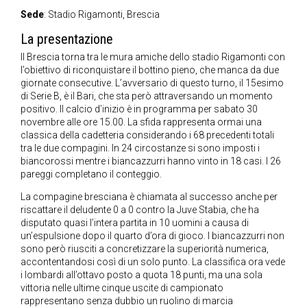
Sede
: Stadio Rigamonti, Brescia
La presentazione
Il Brescia torna tra le mura amiche dello stadio Rigamonti con
l’obiettivo di riconquistare il bottino pieno, che manca da due
giornate consecutive. L’avversario di questo turno, il 15esimo
di Serie B, è il Bari, che sta però attraversando un momento
positivo. Il calcio d’inizio è in programma per sabato 30
novembre alle ore 15.00. La sfida rappresenta ormai una
classica della cadetteria considerando i 68 precedenti totali
tra le due compagini. In 24 circostanze si sono imposti i
biancorossi mentre i biancazzurri hanno vinto in 18 casi. I 26
pareggi completano il conteggio.
La compagine bresciana è chiamata al successo anche per
riscattare il deludente 0 a 0 contro la Juve Stabia, che ha
disputato quasi l’intera partita in 10 uomini a causa di
un’espulsione dopo il quarto d’ora di gioco. I biancazzurri non
sono però riusciti a concretizzare la superiorità numerica,
accontentandosi così di un solo punto. La classifica ora vede
i lombardi all’ottavo posto a quota 18 punti, ma una sola
vittoria nelle ultime cinque uscite di campionato
rappresentano senza dubbio un ruolino di marcia