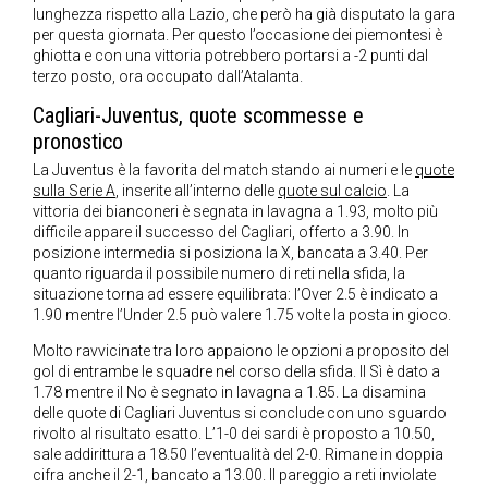
lunghezza rispetto alla Lazio, che però ha già disputato la gara
per questa giornata. Per questo l’occasione dei piemontesi è
ghiotta e con una vittoria potrebbero portarsi a -2 punti dal
terzo posto, ora occupato dall’Atalanta.
Cagliari-Juventus, quote scommesse e
pronostico
La Juventus è la favorita del match stando ai numeri e le
quote
sulla Serie A
, inserite all’interno delle
quote sul calcio
. La
vittoria dei bianconeri è segnata in lavagna a 1.93, molto più
difficile appare il successo del Cagliari, offerto a 3.90. In
posizione intermedia si posiziona la X, bancata a 3.40. Per
quanto riguarda il possibile numero di reti nella sfida, la
situazione torna ad essere equilibrata: l’Over 2.5 è indicato a
1.90 mentre l’Under 2.5 può valere 1.75 volte la posta in gioco.
Molto ravvicinate tra loro appaiono le opzioni a proposito del
gol di entrambe le squadre nel corso della sfida. Il Sì è dato a
1.78 mentre il No è segnato in lavagna a 1.85. La disamina
delle quote di Cagliari Juventus si conclude con uno sguardo
rivolto al risultato esatto. L’1-0 dei sardi è proposto a 10.50,
sale addirittura a 18.50 l’eventualità del 2-0. Rimane in doppia
cifra anche il 2-1, bancato a 13.00. Il pareggio a reti inviolate