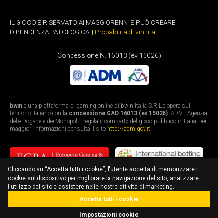
IL GIOCO È RISERVATO AI MAGGIORENNI E PUÒ CREARE
DIPENDENZA PATOLOGICA. |
Probabilità di vincita
Concessione N. 16013 (ex 15026)
bwin
è una piattaforma di gaming online di bwin Italia S.R.L e opera sul
territorio italiano con la
concessione GAD 16013 (ex 15026)
. ADM - Agenzia
delle Dogane e dei Monopoli - regola il comparto del gioco pubblico in Italia: per
maggiori informazioni consulta il sito
http://adm.gov.it
Cliccando su “Accetta tutti i cookie”, l'utente accetta di memorizzare i
cookie sul dispositivo per migliorare la navigazione del sito, analizzare
l'utilizzo del sito e assistere nelle nostre attività di marketing.
Accetta tutti i cookie
bonus fino a 3.010€
scarica l'app
Impostazioni cookie