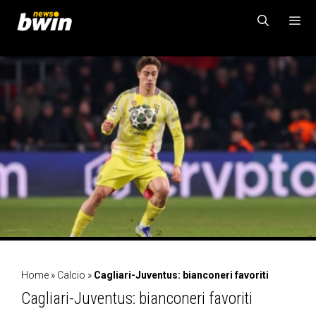
Vai
al
contenuto
MENU
Home
»
Calcio
»
Cagliari-Juventus: bianconeri favoriti
Cagliari-Juventus: bianconeri favoriti