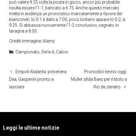
può valere 9.25 volte la posta in gioco, ancor più probabile
risulta essere l’1-1, bancato a 6.75. Anche questo mercato
mette in evidenza un pronostico marcatamente a favore dei
bianconeri: lo 0-1 è dato a 7.00, poco lontano appare lo 0-2, a
9.25. Si abbassa nuovamente l’1-2 conclusivo, segnato in
lavagna a 8.50.
Crediti immagine: Alamy
Categorie
Campionato
,
Serie A
,
Calcio
Empoli-Atalanta: polveriera
Pronostici tennis oggi:
Dea, Gasperini pronto a
Muller sfida Baez per il titolo a
lasciare
Rio de Janeiro
Leggi le ultime notizie