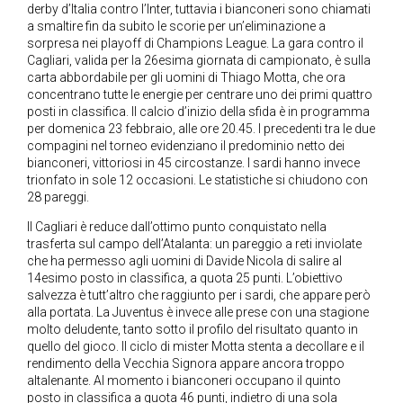
derby d’Italia contro l’Inter, tuttavia i bianconeri sono chiamati
a smaltire fin da subito le scorie per un’eliminazione a
sorpresa nei playoff di Champions League. La gara contro il
Cagliari, valida per la 26esima giornata di campionato, è sulla
carta abbordabile per gli uomini di Thiago Motta, che ora
concentrano tutte le energie per centrare uno dei primi quattro
posti in classifica. Il calcio d’inizio della sfida è in programma
per domenica 23 febbraio, alle ore 20.45. I precedenti tra le due
compagini nel torneo evidenziano il predominio netto dei
bianconeri, vittoriosi in 45 circostanze. I sardi hanno invece
trionfato in sole 12 occasioni. Le statistiche si chiudono con
28 pareggi.
Il Cagliari è reduce dall’ottimo punto conquistato nella
trasferta sul campo dell’Atalanta: un pareggio a reti inviolate
che ha permesso agli uomini di Davide Nicola di salire al
14esimo posto in classifica, a quota 25 punti. L’obiettivo
salvezza è tutt’altro che raggiunto per i sardi, che appare però
alla portata. La Juventus è invece alle prese con una stagione
molto deludente, tanto sotto il profilo del risultato quanto in
quello del gioco. Il ciclo di mister Motta stenta a decollare e il
rendimento della Vecchia Signora appare ancora troppo
altalenante. Al momento i bianconeri occupano il quinto
posto in classifica a quota 46 punti, indietro di una sola