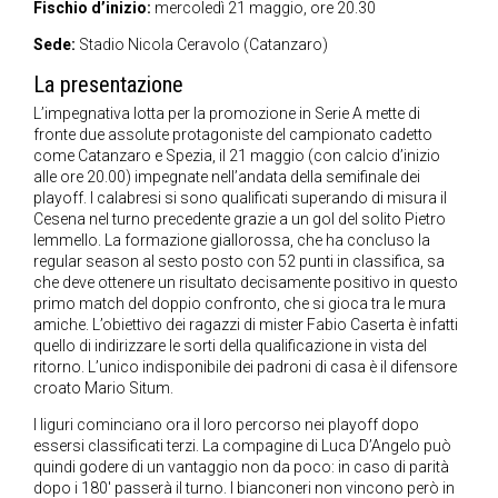
Fischio d’inizio:
mercoledì 21 maggio, ore 20.30
Sede:
Stadio Nicola Ceravolo (Catanzaro)
La presentazione
L’impegnativa lotta per la promozione in Serie A mette di
fronte due assolute protagoniste del campionato cadetto
come Catanzaro e Spezia, il 21 maggio (con calcio d’inizio
alle ore 20.00) impegnate nell’andata della semifinale dei
playoff. I calabresi si sono qualificati superando di misura il
Cesena nel turno precedente grazie a un gol del solito Pietro
Iemmello. La formazione giallorossa, che ha concluso la
regular season al sesto posto con 52 punti in classifica, sa
che deve ottenere un risultato decisamente positivo in questo
primo match del doppio confronto, che si gioca tra le mura
amiche. L’obiettivo dei ragazzi di mister Fabio Caserta è infatti
quello di indirizzare le sorti della qualificazione in vista del
ritorno. L’unico indisponibile dei padroni di casa è il difensore
croato Mario Situm.
I liguri cominciano ora il loro percorso nei playoff dopo
essersi classificati terzi. La compagine di Luca D’Angelo può
quindi godere di un vantaggio non da poco: in caso di parità
dopo i 180′ passerà il turno. I bianconeri non vincono però in