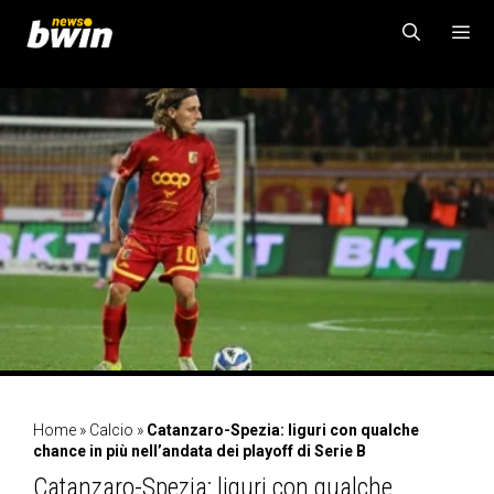
Vai
al
contenuto
MENU
Home
»
Calcio
»
Catanzaro-Spezia: liguri con qualche
chance in più nell’andata dei playoff di Serie B
Catanzaro-Spezia: liguri con qualche