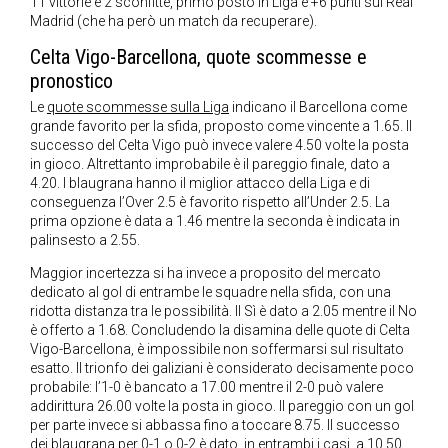
11 vittorie e 2 sconfitte, primo posto in Liga e +6 punti sul Real
Madrid (che ha però un match da recuperare).
Celta Vigo-Barcellona, quote scommesse e
pronostico
Le
quote scommesse sulla Liga
indicano il Barcellona come
grande favorito per la sfida, proposto come vincente a 1.65. Il
successo del Celta Vigo può invece valere 4.50 volte la posta
in gioco. Altrettanto improbabile è il pareggio finale, dato a
4.20. I blaugrana hanno il miglior attacco della Liga e di
conseguenza l’Over 2.5 è favorito rispetto all’Under 2.5. La
prima opzione è data a 1.46 mentre la seconda è indicata in
palinsesto a 2.55.
Maggior incertezza si ha invece a proposito del mercato
dedicato al gol di entrambe le squadre nella sfida, con una
ridotta distanza tra le possibilità. Il Sì è dato a 2.05 mentre il No
è offerto a 1.68. Concludendo la disamina delle quote di Celta
Vigo-Barcellona, è impossibile non soffermarsi sul risultato
esatto. Il trionfo dei galiziani è considerato decisamente poco
probabile: l’1-0 è bancato a 17.00 mentre il 2-0 può valere
addirittura 26.00 volte la posta in gioco. Il pareggio con un gol
per parte invece si abbassa fino a toccare 8.75. Il successo
dei blaugrana per 0-1 o 0-2 è dato, in entrambi i casi, a 10.50.