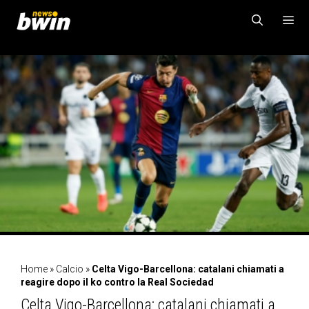
Vai
al
contenuto
MENU
Home
»
Calcio
»
Celta Vigo-Barcellona: catalani chiamati a
reagire dopo il ko contro la Real Sociedad
Celta Vigo-Barcellona: catalani chiamati a