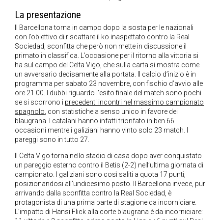
La presentazione
Il Barcellona torna in campo dopo la sosta per le nazionali
con l’obiettivo di riscattare il ko inaspettato contro la Real
Sociedad, sconfitta che però non mette in discussione il
primato in classifica. L’occasione per il ritorno alla vittoria si
ha sul campo del Celta Vigo, che sulla carta si mostra come
un avversario decisamente alla portata. Il calcio d’inizio è in
programma per sabato 23 novembre, con fischio d’avvio alle
ore 21.00. I dubbi riguardo l’esito finale del match sono pochi
se si scorrono i
precedenti incontri nel massimo campionato
spagnolo
, con statistiche a senso unico in favore dei
blaugrana. I catalani hanno infatti trionfato in ben 66
occasioni mentre i galiziani hanno vinto solo 23 match. I
pareggi sono in tutto 27.
Il Celta Vigo torna nello stadio di casa dopo aver conquistato
un pareggio esterno contro il Betis (2-2) nell’ultima giornata di
campionato. I galiziani sono così saliti a quota 17 punti,
posizionandosi all’undicesimo posto. Il Barcellona invece, pur
arrivando dalla sconfitta contro la Real Sociedad, è
protagonista di una prima parte di stagione da incorniciare.
L’impatto di Hansi Flick alla corte blaugrana è da incorniciare: