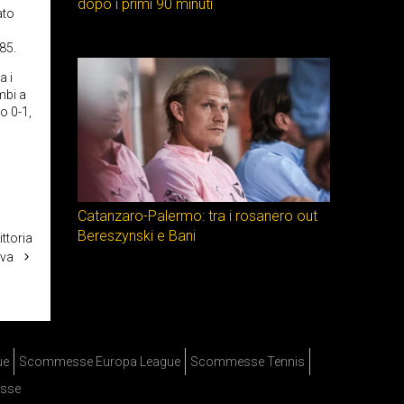
dopo i primi 90 minuti
ato
.85.
a i
ambi a
lo 0-1,
Catanzaro-Palermo: tra i rosanero out
Bereszynski e Bani
ttoria
iva
ue
Scommesse Europa League
Scommesse Tennis
sse