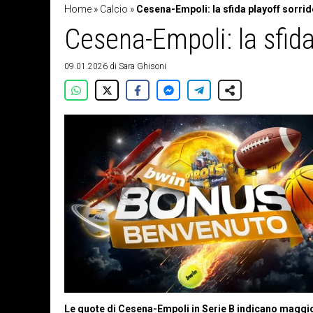
Home
»
Calcio
»
Cesena-Empoli: la sfida playoff sorri
Cesena-Empoli: la sfida
09.01.2026
di
Sara Ghisoni
Le quote di Cesena-Empoli in Serie B indicano maggior