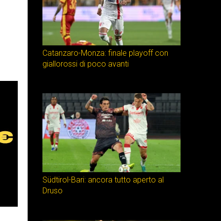
Catanzaro-Monza: finale playoff con
giallorossi di poco avanti
Südtirol-Bari: ancora tutto aperto al
Druso