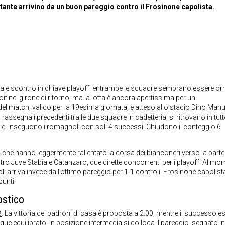
stante arrivino da un buon pareggio contro il Frosinone capolista.
iale scontro in chiave playoff: entrambe le squadre sembrano essere or
it nel girone di ritorno, ma la lotta è ancora apertissima per un
io del match, valido per la 19esima giornata, è atteso allo stadio Dino Man
assegna i precedenti tra le due squadre in cadetteria, si ritrovano in tut
torie. Inseguono i romagnoli con soli 4 successi. Chiudono il conteggio 6
ti che hanno leggermente rallentato la corsa dei bianconeri verso la parte
ontro Juve Stabia e Catanzaro, due dirette concorrenti per i playoff. Al m
 arriva invece dall’ottimo pareggio per 1-1 contro il Frosinone capolista
unti.
ostico
B
. La vittoria dei padroni di casa è proposta a 2.00, mentre il successo e
 equilibrato. In posizione intermedia si colloca il pareggio, segnato in