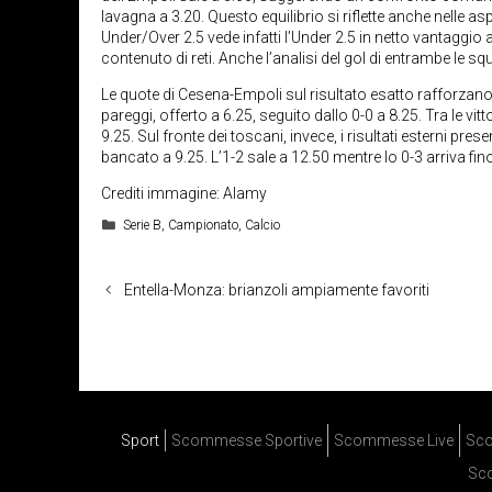
lavagna a 3.20. Questo equilibrio si riflette anche nelle a
Under/Over 2.5 vede infatti l’Under 2.5 in netto vantaggio 
contenuto di reti. Anche l’analisi del gol di entrambe le squ
Le quote di Cesena-Empoli sul risultato esatto rafforzano l
pareggi, offerto a 6.25, seguito dallo 0-0 a 8.25. Tra le vit
9.25. Sul fronte dei toscani, invece, i risultati esterni pres
bancato a 9.25. L’1-2 sale a 12.50 mentre lo 0-3 arriva fin
Crediti immagine: Alamy
Categorie
Serie B
,
Campionato
,
Calcio
Entella-Monza: brianzoli ampiamente favoriti
Sport
Scommesse Sportive
Scommesse Live
Sco
Sc