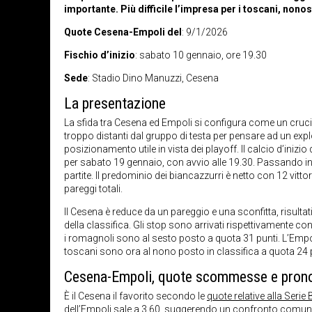
importante. Più difficile l’impresa per i toscani, nono
Quote Cesena-Empoli del
: 9/1/2026
Fischio d’inizio
: sabato 10 gennaio, ore 19.30
Sede
: Stadio Dino Manuzzi, Cesena
La presentazione
La sfida tra Cesena ed Empoli si configura come un cruc
troppo distanti dal gruppo di testa per pensare ad un explo
posizionamento utile in vista dei playoff. Il calcio d’iniz
per sabato 19 gennaio, con avvio alle 19.30. Passando in r
partite. Il predominio dei biancazzurri è netto con 12 vit
pareggi totali.
Il Cesena è reduce da un pareggio e una sconfitta, risulta
della classifica. Gli stop sono arrivati rispettivamente c
i romagnoli sono al sesto posto a quota 31 punti. L’Empoli
toscani sono ora al nono posto in classifica a quota 24 p
Cesena-Empoli, quote scommesse e pron
È il Cesena il favorito secondo le
quote relative alla Serie 
dell’Empoli sale a 3.60, suggerendo un confronto comunque