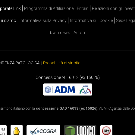
porate Link
Programma di Affiliazione
Entain
Relazioni con gli invest
hi siamo
Informativa sulla Privacy
Informativa sui Cookie
Sede Lega
bwin news
Autori
ENDENZA PATOLOGICA. |
Probabilità di vincita
Concessione N. 16013 (ex 15026)
rritorio italiano con la
concessione GAD 16013 (ex 15026)
. ADM - Agenzia delle Dog