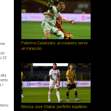
Palermo-Catanzaro: ai rosanero serve
mai
un miracolo
uzzi
to 22
 alta
omento
. I
sterno
Monza-Juve Stabia: perfetto equilibrio