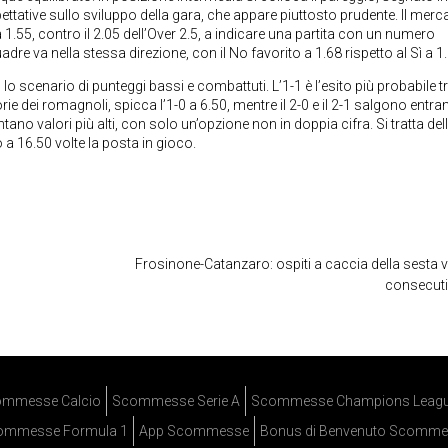
spettative sullo sviluppo della gara, che appare piuttosto prudente. Il merc
a 1.55, contro il 2.05 dell’Over 2.5, a indicare una partita con un numero
adre va nella stessa direzione, con il No favorito a 1.68 rispetto al Sì a 1
o scenario di punteggi bassi e combattuti. L’1-1 è l’esito più probabile tr
torie dei romagnoli, spicca l’1-0 a 6.50, mentre il 2-0 e il 2-1 salgono entr
entano valori più alti, con solo un’opzione non in doppia cifra. Si tratta del
o a 16.50 volte la posta in gioco.
Frosinone-Catanzaro: ospiti a caccia della sesta vi
consecut
mmesse Calcio
Scommesse Serie A
Scommesse Champions Leag
ommesse Formula 1
App Scommesse
Bonus di Benvenuto Scomme