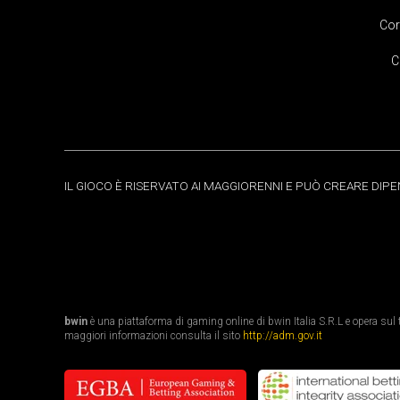
Cor
C
IL GIOCO È RISERVATO AI MAGGIORENNI E PUÒ CREARE DIP
bwin
è una piattaforma di gaming online di bwin Italia S.R.L e opera sul te
maggiori informazioni consulta il sito
http://adm.gov.it