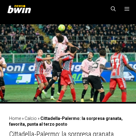
Vai
al
contenuto
MENU
Home
»
Calcio
»
Cittadella-Palermo: la sorpresa granata,
favorita, punta al terzo posto
Cittadella-Palermo: la sorpresa granata,