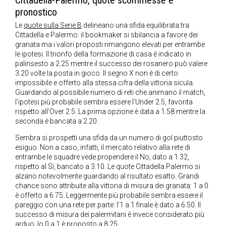
Cittadella-Palermo, quote scommesse e
pronostico
Le
quote sulla Serie B
delineano una sfida equilibrata tra
Cittadella e Palermo: il bookmaker si sbilancia a favore dei
granata ma i valori proposti rimangono elevati per entrambe
le ipotesi. Il trionfo della formazione di casa è indicato in
palinsesto a 2.25 mentre il successo dei rosanero può valere
3.20 volte la posta in gioco. Il segno X non è di certo
impossibile e offerto alla stessa cifra della vittoria sicula.
Guardando al possibile numero di reti che animano il match,
l’ipotesi più probabile sembra essere l’Under 2.5, favorita
rispetto all’Over 2.5. La prima opzione è data a 1.58 mentre la
seconda è bancata a 2.20.
Sembra si prospetti una sfida da un numero di gol piuttosto
esiguo. Non a caso, infatti, il mercato relativo alla rete di
entrambe le squadre vede propendere il No, dato a 1.32,
rispetto al Sì, bancato a 3.10. Le quote Cittadella Palermo si
alzano notevolmente guardando al risultato esatto. Grandi
chance sono attribuite alla vittoria di misura dei granata: 1 a 0
è offerto a 6.75. Leggermente più probabile sembra essere il
pareggio con una rete per parte: l’1 a 1 finale è dato a 6.50. Il
successo di misura dei palermitani è invece considerato più
arduo: lo 0 a 1 è proposto a 8.25.