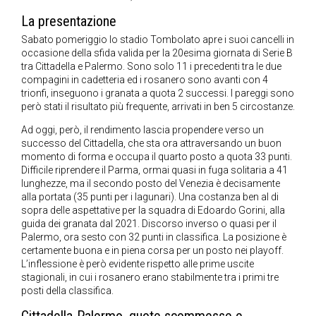
La presentazione
Sabato pomeriggio lo stadio Tombolato apre i suoi cancelli in
occasione della sfida valida per la 20esima giornata di Serie B
tra Cittadella e Palermo. Sono solo 11 i precedenti tra le due
compagini in cadetteria ed i rosanero sono avanti con 4
trionfi, inseguono i granata a quota 2 successi. I pareggi sono
però stati il risultato più frequente, arrivati in ben 5 circostanze.
Ad oggi, però, il rendimento lascia propendere verso un
successo del Cittadella, che sta ora attraversando un buon
momento di forma e occupa il quarto posto a quota 33 punti.
Difficile riprendere il Parma, ormai quasi in fuga solitaria a 41
lunghezze, ma il secondo posto del Venezia è decisamente
alla portata (35 punti per i lagunari). Una costanza ben al di
sopra delle aspettative per la squadra di Edoardo Gorini, alla
guida dei granata dal 2021. Discorso inverso o quasi per il
Palermo, ora sesto con 32 punti in classifica. La posizione è
certamente buona e in piena corsa per un posto nei playoff.
L’inflessione è però evidente rispetto alle prime uscite
stagionali, in cui i rosanero erano stabilmente tra i primi tre
posti della classifica.