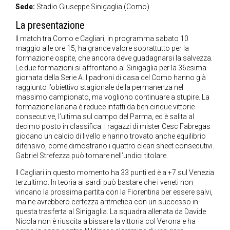
Sede:
Stadio Giuseppe Sinigaglia (Como)
La presentazione
Il match tra Como e Cagliari, in programma sabato 10
maggio alle ore 15, ha grande valore soprattutto per la
formazione ospite, che ancora deve guadagnarsi la salvezza.
Le due formazioni si affrontano al Sinigaglia per la 36esima
giornata della Serie A. I padroni di casa del Como hanno già
raggiunto l’obiettivo stagionale della permanenza nel
massimo campionato, ma vogliono continuare a stupire. La
formazione lariana è reduce infatti da ben cinque vittorie
consecutive, l’ultima sul campo del Parma, ed è salita al
decimo posto in classifica. I ragazzi di mister Cesc Fabregas
giocano un calcio di livello e hanno trovato anche equilibrio
difensivo, come dimostrano i quattro clean sheet consecutivi.
Gabriel Strefezza può tornare nell’undici titolare.
Il Cagliari in questo momento ha 33 punti ed è a +7 sul Venezia
terzultimo. In teoria ai sardi può bastare che i veneti non
vincano la prossima partita con la Fiorentina per essere salvi,
ma ne avrebbero certezza aritmetica con un successo in
questa trasferta al Sinigaglia. La squadra allenata da Davide
Nicola non è riuscita a bissare la vittoria col Verona e ha