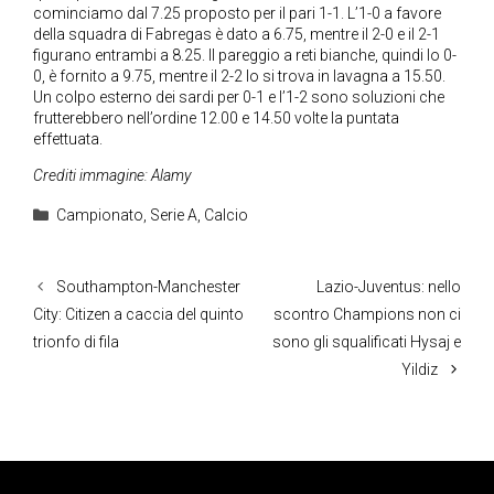
cominciamo dal 7.25 proposto per il pari 1-1. L’1-0 a favore
della squadra di Fabregas è dato a 6.75, mentre il 2-0 e il 2-1
figurano entrambi a 8.25. Il pareggio a reti bianche, quindi lo 0-
0, è fornito a 9.75, mentre il 2-2 lo si trova in lavagna a 15.50.
Un colpo esterno dei sardi per 0-1 e l’1-2 sono soluzioni che
frutterebbero nell’ordine 12.00 e 14.50 volte la puntata
effettuata.
Crediti immagine: Alamy
Categorie
Campionato
,
Serie A
,
Calcio
Southampton-Manchester
Lazio-Juventus: nello
City: Citizen a caccia del quinto
scontro Champions non ci
trionfo di fila
sono gli squalificati Hysaj e
Yildiz