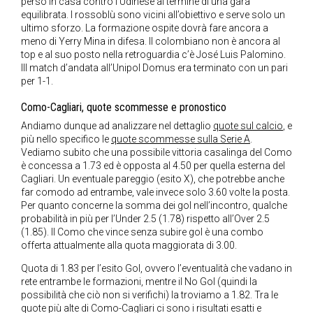
perso in casa contro l’Udinese al termine di una gara
equilibrata. I rossoblù sono vicini all’obiettivo e serve solo un
ultimo sforzo. La formazione ospite dovrà fare ancora a
meno di Yerry Mina in difesa. Il colombiano non è ancora al
top e al suo posto nella retroguardia c’è José Luis Palomino.
Ill match d’andata all’Unipol Domus era terminato con un pari
per 1-1.
Como-Cagliari, quote scommesse e pronostico
Andiamo dunque ad analizzare nel dettaglio
quote sul calcio
, e
più nello specifico le
quote scommesse sulla Serie A
.
Vediamo subito che una possibile vittoria casalinga del Como
è concessa a 1.73 ed è opposta al 4.50 per quella esterna del
Cagliari. Un eventuale pareggio (esito X), che potrebbe anche
far comodo ad entrambe, vale invece solo 3.60 volte la posta.
Per quanto concerne la somma dei gol nell’incontro, qualche
probabilità in più per l’Under 2.5 (1.78) rispetto all’Over 2.5
(1.85). Il Como che vince senza subire gol è una combo
offerta attualmente alla quota maggiorata di 3.00.
Quota di 1.83 per l’esito Gol, ovvero l’eventualità che vadano in
rete entrambe le formazioni, mentre il No Gol (quindi la
possibilità che ciò non si verifichi) la troviamo a 1.82. Tra le
quote più alte di Como-Cagliari ci sono i risultati esatti e