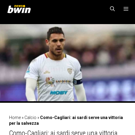
Vai
al
contenuto
MENU
Home
»
Calcio
»
Como-Cagliari: ai sardi serve una vittoria
per la salvezza
Como-Cagliari: ai sardi serve una vittoria