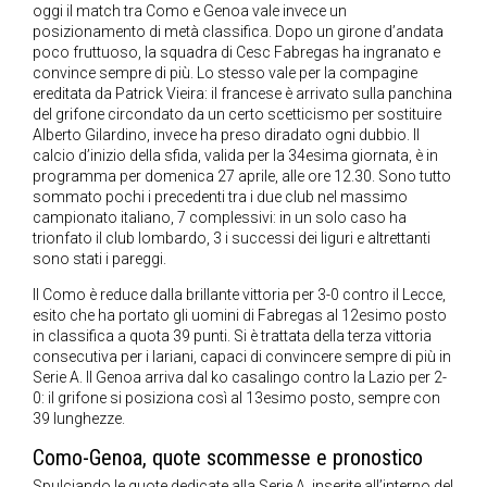
oggi il match tra Como e Genoa vale invece un
posizionamento di metà classifica. Dopo un girone d’andata
poco fruttuoso, la squadra di Cesc Fabregas ha ingranato e
convince sempre di più. Lo stesso vale per la compagine
ereditata da Patrick Vieira: il francese è arrivato sulla panchina
del grifone circondato da un certo scetticismo per sostituire
Alberto Gilardino, invece ha preso diradato ogni dubbio. Il
calcio d’inizio della sfida, valida per la 34esima giornata, è in
programma per domenica 27 aprile, alle ore 12.30. Sono tutto
sommato pochi i precedenti tra i due club nel massimo
campionato italiano, 7 complessivi: in un solo caso ha
trionfato il club lombardo, 3 i successi dei liguri e altrettanti
sono stati i pareggi.
Il Como è reduce dalla brillante vittoria per 3-0 contro il Lecce,
esito che ha portato gli uomini di Fabregas al 12esimo posto
in classifica a quota 39 punti. Si è trattata della terza vittoria
consecutiva per i lariani, capaci di convincere sempre di più in
Serie A. Il Genoa arriva dal ko casalingo contro la Lazio per 2-
0: il grifone si posiziona così al 13esimo posto, sempre con
39 lunghezze.
Como-Genoa, quote scommesse e pronostico
Spulciando le
quote dedicate alla Serie A
, inserite all’interno del