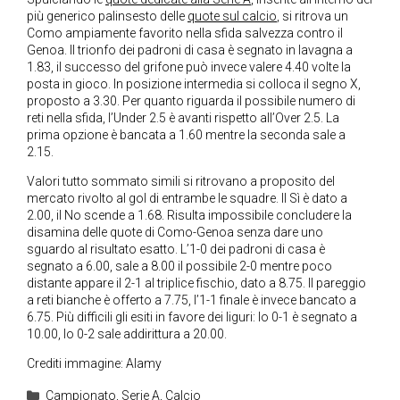
più generico palinsesto delle
quote sul calcio
, si ritrova un
Como ampiamente favorito nella sfida salvezza contro il
Genoa. Il trionfo dei padroni di casa è segnato in lavagna a
1.83, il successo del grifone può invece valere 4.40 volte la
posta in gioco. In posizione intermedia si colloca il segno X,
proposto a 3.30. Per quanto riguarda il possibile numero di
reti nella sfida, l’Under 2.5 è avanti rispetto all’Over 2.5. La
prima opzione è bancata a 1.60 mentre la seconda sale a
2.15.
Valori tutto sommato simili si ritrovano a proposito del
mercato rivolto al gol di entrambe le squadre. Il Sì è dato a
2.00, il No scende a 1.68. Risulta impossibile concludere la
disamina delle quote di Como-Genoa senza dare uno
sguardo al risultato esatto. L’1-0 dei padroni di casa è
segnato a 6.00, sale a 8.00 il possibile 2-0 mentre poco
distante appare il 2-1 al triplice fischio, dato a 8.75. Il pareggio
a reti bianche è offerto a 7.75, l’1-1 finale è invece bancato a
6.75. Più difficili gli esiti in favore dei liguri: lo 0-1 è segnato a
10.00, lo 0-2 sale addirittura a 20.00.
Crediti immagine: Alamy
Categorie
Campionato
,
Serie A
,
Calcio