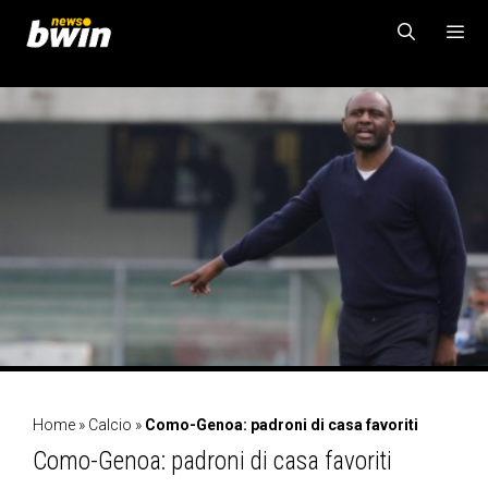
Vai
al
contenuto
MENU
Home
»
Calcio
»
Como-Genoa: padroni di casa favoriti
Como-Genoa: padroni di casa favoriti