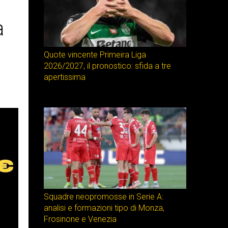
a
Quote vincente Primeira Liga
2026/2027, il pronostico: sfida a tre
apertissima
Squadre neopromosse in Serie A:
analisi e formazioni tipo di Monza,
Frosinone e Venezia