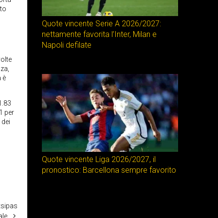
ato
Quote vincente Serie A 2026/2027:
nettamente favorita l’Inter, Milan e
Napoli defilate
olte
nza,
 è
1.83
1 per
 dei
Quote vincente Liga 2026/2027, il
pronostico: Barcellona sempre favorito
tsipas
ale