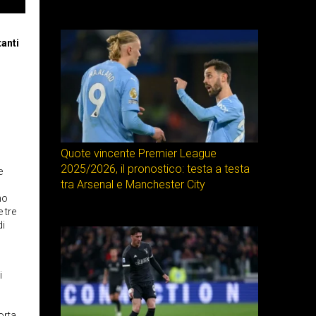
l
tanti
Quote vincente Premier League
2025/2026, il pronostico: testa a testa
e
tra Arsenal e Manchester City
no
 tre
di
i
orta