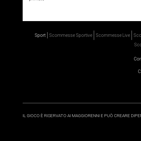
Sport
Scommesse Sportive
Scommesse Live
Sco
Sc
Cor
C
IL GIOCO È RISERVATO AI MAGGIORENNI E PUÒ CREARE DIP