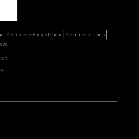
ue
Scommesse Europa League
Scommesse Tennis
sse
itori
le