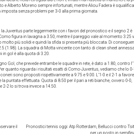
erto e Alberto Moreno sempre infortunati, mentre Aliou Fadera è squalific
ra imposta senza problemi per 3-0 alla prima giornata.
, la Juventus parte leggermente con i favori del pronostico e il segno 2 è
 Como figura in lavagna a 3.50, mentre il pareggio vale al momento 3.25 v
o molto più solidi e quindi la sfida si presenta più bloccata. Di consegue
r 2.5 (1.98). La squadra di Motta vincente con tanto di clean sheet annessa
n gol è alla quota di 3.20.
gno Gol, che prevede entrambe le squadre in rete, è dato a 1.80, contro l’
. Per quanto riguarda i risultati esatti di Como-Juventus, vediamo che lo 0-
ianconeri sono proposti rispettivamente a 9.75 e 9.00. L’1-0 e il 2-1 a favore
la puntata effettuata. Quota di 8.50 per il pari a reti bianche, ovvero 0-0,
e 2-2 lo si trova invece a 14.50.
servare il
Pronostici tennis oggi: Atp Rotterdam, Bellucci contro Tsi
per un posto in semifin