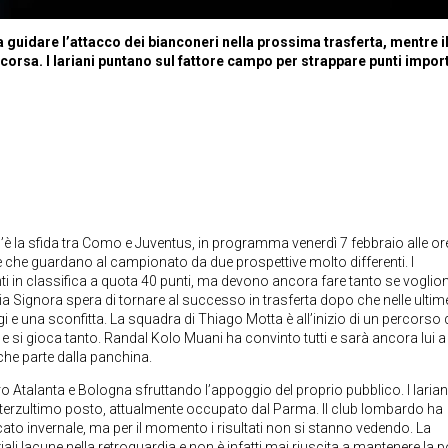
 a guidare l’attacco dei bianconeri nella prossima trasferta, mentre i
corsa. I lariani puntano sul fattore campo per strappare punti impor
’è la sfida tra Como e Juventus, in programma venerdì 7 febbraio alle or
e che guardano al campionato da due prospettive molto differenti. I
uinti in classifica a quota 40 punti, ma devono ancora fare tanto se voglio
 Signora spera di tornare al successo in trasferta dopo che nelle ultime
i e una sconfitta. La squadra di Thiago Motta è all’inizio di un percorso 
e si gioca tanto. Randal Kolo Muani ha convinto tutti e sarà ancora lui a
he parte dalla panchina.
o Atalanta e Bologna sfruttando l’appoggio del proprio pubblico. I larian
 terzultimo posto, attualmente occupato dal Parma. Il club lombardo ha
ato invernale, ma per il momento i risultati non si stanno vedendo. La
 lacune nella retroguardia e non è infatti mai riuscita a mantenere la p