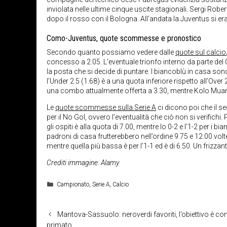
inviolata nelle ultime cinque uscite stagionali. Sergi Rob
dopo il rosso con il Bologna. All’andata la Juventus si e
Como-Juventus, quote scommesse e pronostico
Secondo quanto possiamo vedere dalle
quote sul calcio
concesso a 2.05. L’eventuale trionfo interno da parte del
la posta che si decide di puntare. I biancoblù in casa son
l’Under 2.5 (1.68) è a una quota inferiore rispetto all’Ove
una combo attualmente offerta a 3.30, mentre Kolo Muani i
Le
quote scommesse sulla Serie A
ci dicono poi che il se
per il No Gol, ovvero l’eventualità che ciò non si verifichi
gli ospiti è alla quota di 7.00, mentre lo 0-2 e l’1-2 per i b
padroni di casa frutterebbero nell’ordine 9.75 e 12.00 volte 
mentre quella più bassa è per l’1-1 ed è di 6.50. Un frizzant
Crediti immagine: Alamy
Categorie
Campionato
,
Serie A
,
Calcio
Mantova-Sassuolo: neroverdi favoriti, l’obiettivo è con
primato