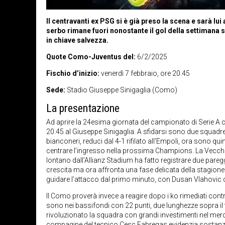
Il centravanti ex PSG si è già preso la scena e sarà lui
serbo rimane fuori nonostante il gol della settimana s
in chiave salvezza.
Quote Como-Juventus del:
6/2/2025
Fischio d’inizio:
venerdì 7 febbraio, ore 20.45
Sede:
Stadio Giuseppe Sinigaglia (Como)
La presentazione
Ad aprire la 24esima giornata del campionato di Serie A c
20.45 al Giuseppe Sinigaglia. A sfidarsi sono due squadr
bianconeri, reduci dal 4-1 rifilato all’Empoli, ora sono q
centrare l’ingresso nella prossima Champions. La Vecchia
lontano dall’Allianz Stadium ha fatto registrare due paregg
crescita ma ora affronta una fase delicata della stagione 
guidare l’attacco dal primo minuto, con Dusan Vlahovic c
Il Como proverà invece a reagire dopo i ko rimediati contr
sono nei bassifondi con 22 punti, due lunghezze sopra il
rivoluzionato la squadra con grandi investimenti nel merc
compagine del tecnico Cesc Fabregas evidenzia sostanziali