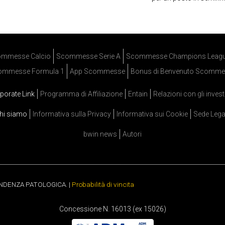
mmesse Calcio
Scommesse Serie A
Scommesse Champions Leag
ommesse Formula 1
App Scommesse
Bonus di Benvenuto Scomme
porate Link
Programma di Affiliazione
Entain
Relazioni con gli invest
hi siamo
Informativa sulla Privacy
Informativa sui Cookie
Sede Lega
bwin news
Autori
ENDENZA PATOLOGICA. |
Probabilità di vincita
Concessione N. 16013 (ex 15026)