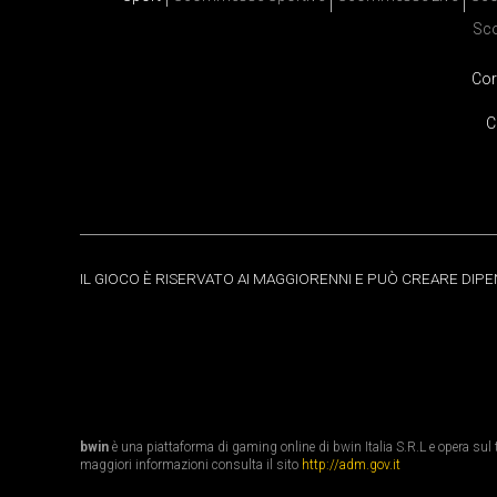
Sc
Cor
C
IL GIOCO È RISERVATO AI MAGGIORENNI E PUÒ CREARE DIP
bwin
è una piattaforma di gaming online di bwin Italia S.R.L e opera sul te
maggiori informazioni consulta il sito
http://adm.gov.it