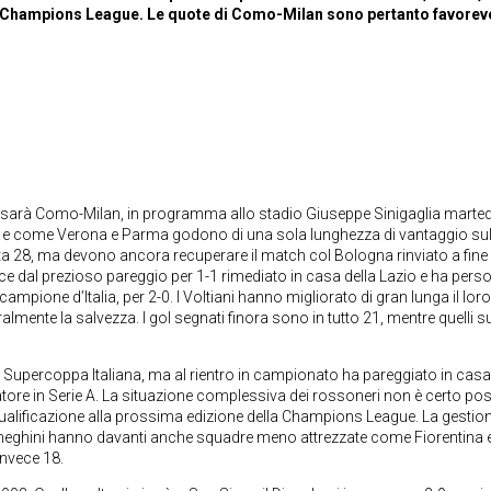
 in Champions League. Le quote di Como-Milan sono pertanto favorev
 A sarà Como-Milan, in programma allo stadio Giuseppe Sinigaglia marted
fica e come Verona e Parma godono di una sola lunghezza di vantaggio sul
a 28, ma devono ancora recuperare il match col Bologna rinviato a fine
e dal prezioso pareggio per 1-1 rimediato in casa della Lazio e ha pers
campione d’Italia, per 2-0. I Voltiani hanno migliorato di gran lunga il loro
lmente la salvezza. I gol segnati finora sono in tutto 21, mentre quelli su
lla Supercoppa Italiana, ma al rientro in campionato ha pareggiato in casa
atore in Serie A. La situazione complessiva dei rossoneri non è certo posi
 qualificazione alla prossima edizione della Champions League. La gestion
neghini hanno davanti anche squadre meno attrezzate come Fiorentina 
invece 18.