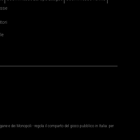
sse
itori
le
ane e dei Monopoli - regola il comparto del gioco pubblico in Italia: per