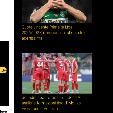
Quote vincente Primeira Liga
2026/2027, il pronostico: sfida a tre
apertissima
Squadre neopromosse in Serie A:
analisi e formazioni tipo di Monza,
Frosinone e Venezia
 deve