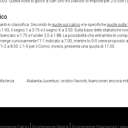
03. Quella volta si giocò a San Siro e il Diavolo si impose per 2-0 con i g
ico
nti in classifica. Secondo le
quote sul calcio
e le specifiche
quote sulla 
a 1.93, il segno 1 a 3.75 e il segno X a 3.50. Sulla base delle statistiche no
è bancato a 1.75 e l’under 2,5 a 1.88. La possibilità che entrambe le comp
i emerge curiosamente l’1-1 indicato a 7.00, mentre lo 0-0 viene proposto 
 l’1-2 a 8.50. L’1-0 per il Como, invece, presenta una quota di 11.50.
la terza
Atalanta-Juventus: orobici favoriti, bianconeri ancora imb
mmesse Calcio
Scommesse Serie A
Scommesse Champions Leag