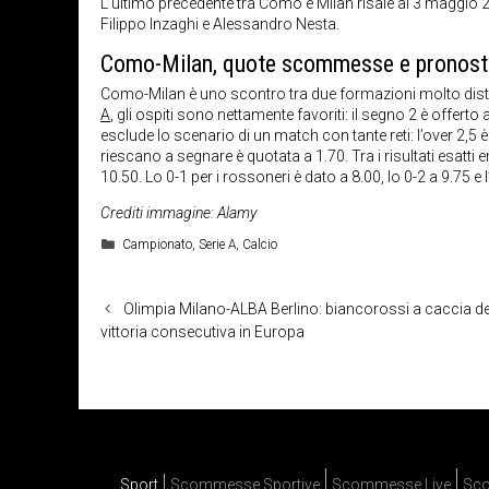
L’ultimo precedente tra Como e Milan risale al 3 maggio 20
Filippo Inzaghi e Alessandro Nesta.
Como-Milan, quote scommesse e pronost
Como-Milan è uno scontro tra due formazioni molto dista
A
, gli ospiti sono nettamente favoriti: il segno 2 è offerto 
esclude lo scenario di un match con tante reti: l’over 2,5 
riescano a segnare è quotata a 1.70. Tra i risultati esatt
10.50. Lo 0-1 per i rossoneri è dato a 8.00, lo 0-2 a 9.75 e
Crediti immagine: Alamy
Categorie
Campionato
,
Serie A
,
Calcio
Olimpia Milano-ALBA Berlino: biancorossi a caccia del
vittoria consecutiva in Europa
Sport
Scommesse Sportive
Scommesse Live
Sco