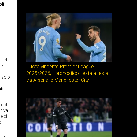
oli
ì 14
la
Quote vincente Premier League
2025/2026, il pronostico: testa a testa
o solo
tra Arsenal e Manchester City
biti
 col
tiva.
e di
e