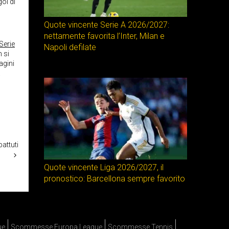
ol di
Quote vincente Serie A 2026/2027:
nettamente favorita l’Inter, Milan e
Serie
Napoli defilate
n si
agini
a
attuti
Quote vincente Liga 2026/2027, il
pronostico: Barcellona sempre favorito
ue
Scommesse Europa League
Scommesse Tennis