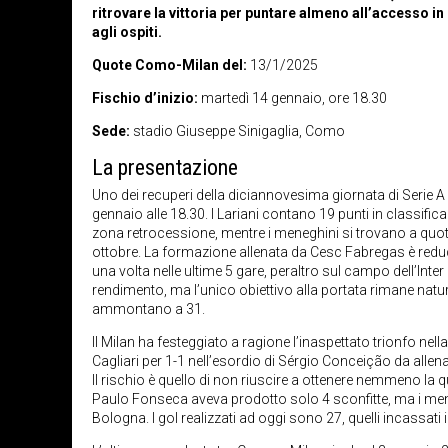
ritrovare la vittoria per puntare almeno all’accesso
agli ospiti.
Quote Como-Milan del:
13/1/2025
Fischio d’inizio:
martedì 14 gennaio, ore 18.30
Sede:
stadio Giuseppe Sinigaglia, Como
La presentazione
Uno dei recuperi della diciannovesima giornata di Serie
gennaio alle 18.30. I Lariani contano 19 punti in classi
zona retrocessione, mentre i meneghini si trovano a quot
ottobre. La formazione allenata da Cesc Fabregas è reduc
una volta nelle ultime 5 gare, peraltro sul campo dell’Inter 
rendimento, ma l’unico obiettivo alla portata rimane natura
ammontano a 31.
Il Milan ha festeggiato a ragione l’inaspettato trionfo ne
Cagliari per 1-1 nell’esordio di Sérgio Conceição da allen
Il rischio è quello di non riuscire a ottenere nemmeno la
Paulo Fonseca aveva prodotto solo 4 sconfitte, ma i me
Bologna. I gol realizzati ad oggi sono 27, quelli incassati 