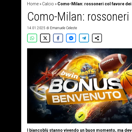
Home
»
Calcio
»
Como-Milan: rossoneri col favore dei
Como-Milan: rossoneri c
14.01.2025
di
Emanuele Celeste
I biancoblù stanno vivendo un buon momento, ma devono