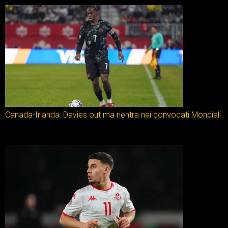
Canada-Irlanda: Davies out ma rientra nei convocati Mondiali