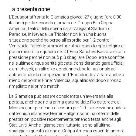
La presentazione
L’Ecuador affronta la Giamaica giovedi 27 giugno (ore 0:00
italiane) per la seconda giornata del Gruppo B in Coppa
America. Teatro della scena sarà l’Allegiant Stadium di
Paradise, in Nevada. La Tricolor non è in una buona
situazione perché ha perso all’esordio per 1-2 contro il
Venezuela, facendosi rimontare al secondo tempo nel giro di
pochi minuti. La squadra del CT Felix Sanches Bas ora è sotto
pressione perché non può più sbagliare. Dopo le tre sconfitte
nelle ultime cinque partite giocate, considerando gare ufficiali
e amichevoli, un altro ko condannerebbe la nazionale ad
abbandonare la competizione. L’Ecuador dovrà fare anche a
meno del bonber Enner Valencia, squalificato dopo il rosso
rimediato nel primo match.
La Giamaica può essere considerata un’avversaria alla
portata, anche se nella prima gara ha dato filo da torcere al
Messico, pur perdendo di misura per 1-0. La selezione guidata
dal tecnico islandese Heimir Hallgrimsson ha offerto delle
prestazioni positive recentemente, tenendo testa anche agli
Stati Uniti. Anche i giamaicani, tuttavia, sono all’ultima
spiaggia in questo girone di Coppa America essendo ancora