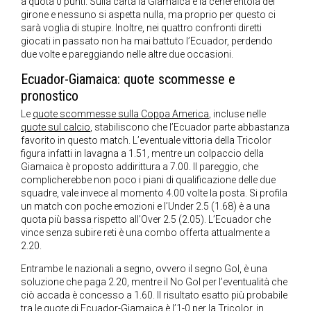
a quota 0 punti. Sulla carta la Giamaica è la cenerentola del
girone e nessuno si aspetta nulla, ma proprio per questo ci
sarà voglia di stupire. Inoltre, nei quattro confronti diretti
giocati in passato non ha mai battuto l’Ecuador, perdendo
due volte e pareggiando nelle altre due occasioni.
Ecuador-Giamaica: quote scommesse e
pronostico
Le
quote scommesse sulla Coppa America
, incluse nelle
quote sul calcio
, stabiliscono che l’Ecuador parte abbastanza
favorito in questo match. L’eventuale vittoria della Tricolor
figura infatti in lavagna a 1.51, mentre un colpaccio della
Giamaica è proposto addirittura a 7.00. Il pareggio, che
complicherebbe non poco i piani di qualificazione delle due
squadre, vale invece al momento 4.00 volte la posta. Si profila
un match con poche emozioni e l’Under 2.5 (1.68) è a una
quota più bassa rispetto all’Over 2.5 (2.05). L’Ecuador che
vince senza subire reti è una combo offerta attualmente a
2.20.
Entrambe le nazionali a segno, ovvero il segno Gol, è una
soluzione che paga 2.20, mentre il No Gol per l’eventualità che
ciò accada è concesso a 1.60. Il risultato esatto più probabile
tra le quote di Ecuador-Giamaica è l’1-0 per la Tricolor, in