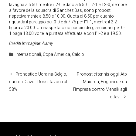
lavagna a 5.50, mentre il 2-0 è dato a 6.50. Il 2-1 e il 3-0, sempre
a favore della squadra di Sanchez Bas, sono proposti
rispettivamente a 8.50 e 10.00. Quota di 8.50 per quanto
riguarda il pareggio per 0-0 e di 7.75 per l’1-1, mentre il 2-2
figura a 20.00. Un inaspettato colpaccio dei giamaicani per 0-
1 paga 13.00 volte la puntata effettuata e con l’1-2 è a 19.50.
Crediti Immagine: Alamy
Categorie
Internazionali
,
Copa America
,
Calcio
Pronostico Ucraina-Belgio,
Pronostici tennis oggi: Atp
quote: i Diavoli Rossi favoriti al
Maiorca, Fognini cerca
58%
l’impresa contro Mensik agli
ottavi