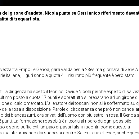
a del girone d’andata, Nicola punta su Cerri unico riferimento davant
ità di trequartista.
lvezza tra Empoli e Genoa, gara valida per la 23esima giornata di Serie A. 
taliana, i liguri sono a quota 4. Il risultato più frequente è però stato il
i: la dirigenza ha scelto il tecnico Davide Nicola perché esperto di salve
ultimo posto a quota 17 punti e soprattutto si preparano ad un girone di
sione di calciomercato. L’allenatore dei toscani non si è soffermato su 
 della rosa a disposizione. Parole di circostanza che però non cancell
o dei biancazzurri, ora privati dell’uomo con più estro in rosa. Il Genoa s
 punti. La formazione rossoblù è n teoria al riparo da ogni possibile
so e sono sufficienti un paio di passi falsi in scontri come questo a
ima salute arrivando dai successi contro Salernitana e Lecce, anche ques