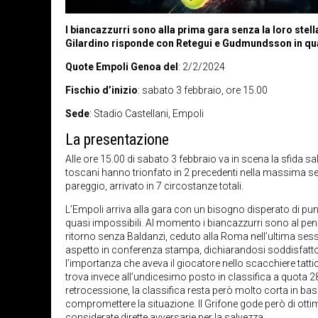
I biancazzurri sono alla prima gara senza la loro stell
Gilardino risponde con Retegui e Gudmundsson in qual
Quote Empoli Genoa del
: 2/2/2024
Fischio d’inizio
: sabato 3 febbraio, ore 15.00
Sede
: Stadio Castellani, Empoli
La presentazione
Alle ore 15.00 di sabato 3 febbraio va in scena la sfida sa
toscani hanno trionfato in 2 precedenti nella massima serie i
pareggio, arrivato in 7 circostanze totali.
L’Empoli arriva alla gara con un bisogno disperato di punt
quasi impossibili. Al momento i biancazzurri sono al pen
ritorno senza Baldanzi, ceduto alla Roma nell’ultima ses
aspetto in conferenza stampa, dichiarandosi soddisfatto
l’importanza che aveva il giocatore nello scacchiere tattic
trova invece all’undicesimo posto in classifica a quota 28
retrocessione, la classifica resta però molto corta in bas
compromettere la situazione. Il Grifone gode però di ott
considerate dirette avversarie per la salvezza.