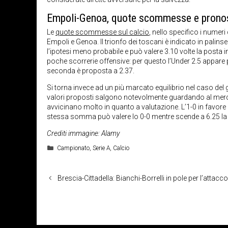
Empoli-Genoa, quote scommesse e prono
Le
quote scommesse sul calcio
, nello specifico i numeri
Empoli e Genoa. Il trionfo dei toscani è indicato in palins
l’ipotesi meno probabile e può valere 3.10 volte la posta 
poche scorrerie offensive: per questo l’Under 2.5 appare p
seconda è proposta a 2.37.
Si torna invece ad un più marcato equilibrio nel caso del g
valori proposti salgono notevolmente guardando al mercat
avvicinano molto in quanto a valutazione. L’1-0 in favore de
stessa somma può valere lo 0-0 mentre scende a 6.25 la 
Crediti immagine: Alamy
Categorie
Campionato
,
Serie A
,
Calcio
Brescia-Cittadella: Bianchi-Borrelli in pole per l’attacc