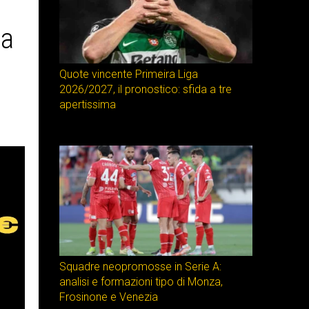
la
Quote vincente Primeira Liga
2026/2027, il pronostico: sfida a tre
apertissima
Squadre neopromosse in Serie A:
analisi e formazioni tipo di Monza,
Frosinone e Venezia