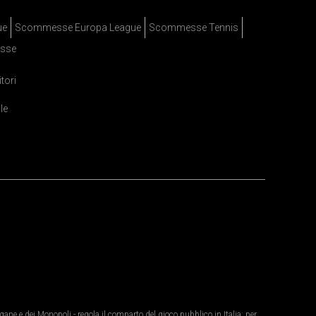
ue
Scommesse Europa League
Scommesse Tennis
sse
itori
le
ane e dei Monopoli - regola il comparto del gioco pubblico in Italia: per