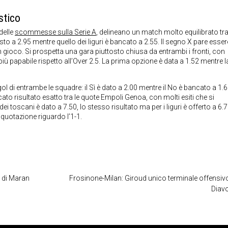
stico
 delle
scommesse sulla Serie A
, delineano un match molto equilibrato tr
esto a 2.95 mentre quello dei liguri è bancato a 2.55. Il segno X pare esser
in gioco. Si prospetta una gara piuttosto chiusa da entrambi i fronti, con
iù papabile rispetto all’Over 2.5. La prima opzione è data a 1.52 mentre l
ol di entrambe le squadre: il Sì è dato a 2.00 mentre il No è bancato a 1.68
o risultato esatto tra le quote Empoli Genoa, con molti esiti che si
i toscani è dato a 7.50, lo stesso risultato ma per i liguri è offerto a 6.7
quotazione riguardo l’1-1.
o di Maran
Frosinone-Milan: Giroud unico terminale offensivo 
Diav