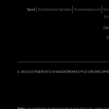
Sport
Scommesse Sportive
Scommesse Live
Sco
Sc
Cor
C
IL GIOCO È RISERVATO AI MAGGIORENNI E PUÒ CREARE DIP
bwin
è una piattaforma di gaming online di bwin Italia S.R.L e opera sul te