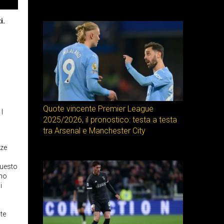
i.
Quote vincente Premier League
I
2025/2026, il pronostico: testa a testa
tra Arsenal e Manchester City
zze
questo
ano
i
te