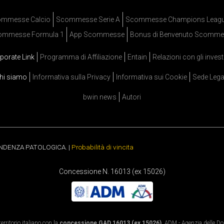
mmesse Calcio
Scommesse Serie A
Scommesse Champions Leag
ommesse Formula 1
App Scommesse
Bonus di Benvenuto Scomme
porate Link
Programma di Affiliazione
Entain
Relazioni con gli invest
hi siamo
Informativa sulla Privacy
Informativa sui Cookie
Sede Lega
bwin news
Autori
ENDENZA PATOLOGICA. |
Probabilità di vincita
Concessione N. 16013 (ex 15026)
rritorio italiano con la
concessione GAD 16013 (ex 15026)
. ADM - Agenzia delle Dog