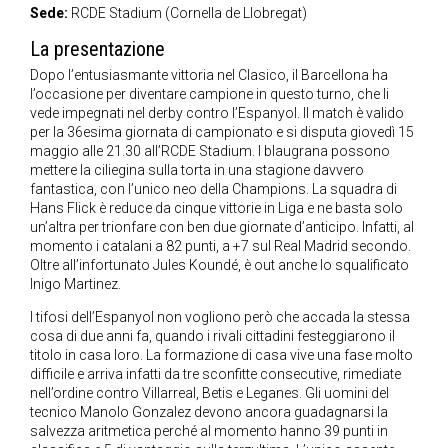
Sede:
RCDE Stadium
(Cornella de Llobregat)
La presentazione
Dopo l’entusiasmante vittoria nel Clasico, il Barcellona ha
l’occasione per diventare campione in questo turno, che li
vede impegnati nel derby contro l’Espanyol. Il match è valido
per la 36esima giornata di campionato e si disputa giovedì 15
maggio alle 21.30 all’RCDE Stadium. I blaugrana possono
mettere la ciliegina sulla torta in una stagione davvero
fantastica, con l’unico neo della Champions. La squadra di
Hans Flick è reduce da cinque vittorie in Liga e ne basta solo
un’altra per trionfare con ben due giornate d’anticipo. Infatti, al
momento i catalani a 82 punti, a +7 sul Real Madrid secondo.
Oltre all’infortunato Jules Koundé, è out anche lo squalificato
Inigo Martinez.
I tifosi dell’Espanyol non vogliono però che accada la stessa
cosa di due anni fa, quando i rivali cittadini festeggiarono il
titolo in casa loro. La formazione di casa vive una fase molto
difficile e arriva infatti da tre sconfitte consecutive, rimediate
nell’ordine contro Villarreal, Betis e Leganes. Gli uomini del
tecnico Manolo Gonzalez devono ancora guadagnarsi la
salvezza aritmetica perché al momento hanno 39 punti in