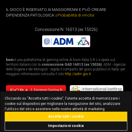
IL GIOCO È RISERVATO AI MAGGIORENNI E PUÒ CREARE
DIPENDENZA PATOLOGICA. |
Probabilità di vincita
Concessione N. 16013 (ex 15026)
bwin
è una piattaforma di gaming online di bwin Italia S.R.L e opera sul
territorio italiano con la
concessione GAD 16013 (ex 15026)
. ADM - Agenzia
delle Dogane e dei Monopoli - regola il comparto del gioco pubblico in Italia: per
maggiori informazioni consulta il sito
http://adm.gov.it
Cliccando su “Accetta tutti i cookie”, l'utente accetta di memorizzare i
cookie sul dispositivo per migliorare la navigazione del sito, analizzare
l'utilizzo del sito e assistere nelle nostre attività di marketing.
Accetta tutti i cookie
bonus fino a 3.010€
scarica l'app
Impostazioni cookie