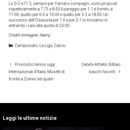
Lo 0-2 e l’1-2, sempre per Yamal e compagni, sono proposti
rispettivamente a 7.75 e 8.50 Il pareggio per 1-1 è fornito a
11.00, quello per 0-0 a 19.00 e quello per 2-2 a 18.00. Un
successo dell’Osasuna per 1-0 e per 2-1 lo troviamo in
entrambi i casi alla quota di 23.00.
Crediti immagine: Alamy
Categorie
Campionato
,
La Liga
,
Calcio
Pronostici tennis oggi:
Getafe-Athletic Bilbao:
Internazionali d’Italia, Musetti di
baschi favoriti
fronte a Zverev nei quarti
Leggi le ultime notizie