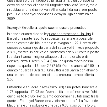
classifica e 5 di vantaggio sulla terzultima. L’unico assente
certo dei padroni di casa è il lungodegente José Català, ma è
in dubbio anche Brian Olivan. All’andata il Barca si è imposto
per 3-1 e l’Espanyol non vince il derby in Liga addirittura dal
2009.
Espanyol-Barcellona: quote scommesse e pronostico
In base a quanto dicono le
quote scommesse sulla Liga
, il
Barcellona parte favorito in questa trasferta e la possibile
vittoria esterna dei blaugrana è in lavagna a 1.29. L’eventuale
successo casalingo da parte dell’Espanyol è invece proposto
a 8.50, mentre un pari vale al momento ben 5.75 volte la posta.
I catalani hanno il miglior attacco del campionato e, di
conseguenza, l’Over 2.5 (1.41) ha una quota molto bassa
rispetto a quella dell’Under 2.5 (2.65). Occhio anche al 2.00 per
quanto riguarda l’Over 3.5. Una vittoria del Barca con almeno
una rete anche dei padroni di casa che una combo offerta a
2.50.
Entrambe le squadre in rete (esito Gol) è un’ipotesi bancata a
1.73, opposta all’1.93 per l’eventualità che ciò non si verifichi,
quindi esito No Gol. Per quanto concerne i risultati esatti tra le
quote di Espanyol-Barcellona vediamo che lo 0-1 a favore dei
blaugrana è una soluzione che paga 9.00, così come lo 0-3.