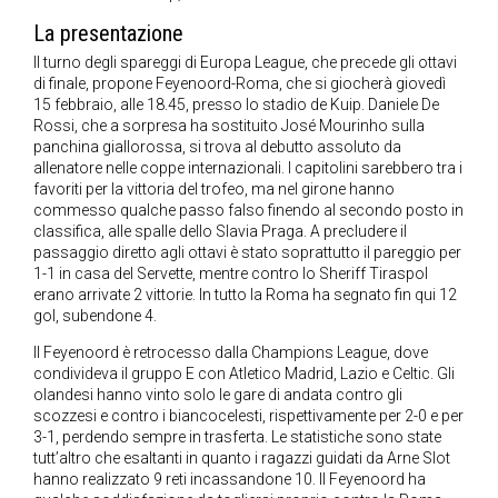
La presentazione
Il turno degli spareggi di Europa League, che precede gli ottavi
di finale, propone Feyenoord-Roma, che si giocherà giovedì
15 febbraio, alle 18.45, presso lo stadio de Kuip. Daniele De
Rossi, che a sorpresa ha sostituito José Mourinho sulla
panchina giallorossa, si trova al debutto assoluto da
allenatore nelle coppe internazionali. I capitolini sarebbero tra i
favoriti per la vittoria del trofeo, ma nel girone hanno
commesso qualche passo falso finendo al secondo posto in
classifica, alle spalle dello Slavia Praga. A precludere il
passaggio diretto agli ottavi è stato soprattutto il pareggio per
1-1 in casa del Servette, mentre contro lo Sheriff Tiraspol
erano arrivate 2 vittorie. In tutto la Roma ha segnato fin qui 12
gol, subendone 4.
Il Feyenoord è retrocesso dalla Champions League, dove
condivideva il gruppo E con Atletico Madrid, Lazio e Celtic. Gli
olandesi hanno vinto solo le gare di andata contro gli
scozzesi e contro i biancocelesti, rispettivamente per 2-0 e per
3-1, perdendo sempre in trasferta. Le statistiche sono state
tutt’altro che esaltanti in quanto i ragazzi guidati da Arne Slot
hanno realizzato 9 reti incassandone 10. Il Feyenoord ha