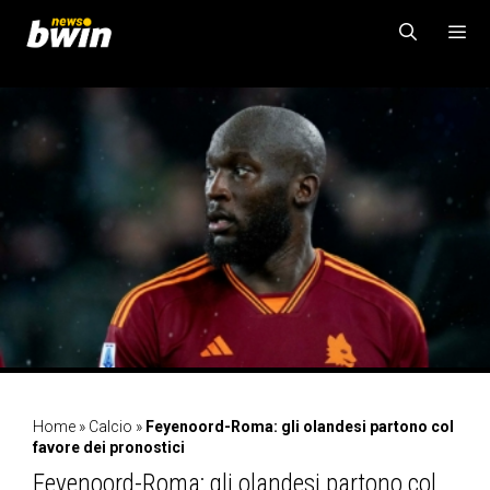
Vai
al
contenuto
MENU
Home
»
Calcio
»
Feyenoord-Roma: gli olandesi partono col
favore dei pronostici
Feyenoord-Roma: gli olandesi partono col