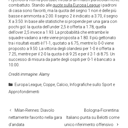
combattuto. Stando alle
quote sulla Europa League
i padroni
di casa sono favoriti, ma la quota del segno 1 non è delle più
basse e ammonta a 2.00. Il segno 2 è indicato a 3.70, il segno
X a 3.50. In base alle statistiche si propende per una gara con
pochi gol: la quota dell’under 2,5 è offerta a 1.78, quella
dell’over 2,5 invece a 1.93. La probabilità che entrambe le
squadre vadano a rete viene proposta a 1.80. Il più gettonato
tra i risultati esatti è l’1-1, quotato a 6.75, mentre lo 0-0 viene
proposto a 9.50. La vittoria degli olandesi per 1-0 è offerta a
7.25, mentre per il 2-0 la quota è di 9.25 e per il 2-1 di 8.75. Un
successo di misura da parte degli ospiti per 0-1 è bancato a
10.00.
Crediti immagine: Alamy
Categorie
Europa League
,
Coppe
,
Calcio
,
Infografiche sullo Sport e
Approfondimenti
Milan-Rennes: Diavolo
Bologna-Fiorentina:
nettamente favorito nella gara
Italiano punta su Belotti come
d’andata
unico riferimento offensivo