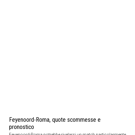
Feyenoord-Roma, quote scommesse e
pronostico
Feyenoord-Roma potrebbe rivelarsi un match particolarmente