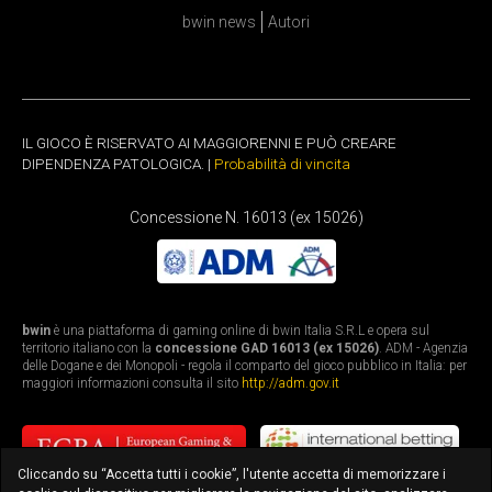
bwin news
Autori
IL GIOCO È RISERVATO AI MAGGIORENNI E PUÒ CREARE
DIPENDENZA PATOLOGICA. |
Probabilità di vincita
Concessione N. 16013 (ex 15026)
bwin
è una piattaforma di gaming online di bwin Italia S.R.L e opera sul
territorio italiano con la
concessione GAD 16013 (ex 15026)
. ADM - Agenzia
delle Dogane e dei Monopoli - regola il comparto del gioco pubblico in Italia: per
maggiori informazioni consulta il sito
http://adm.gov.it
Cliccando su “Accetta tutti i cookie”, l'utente accetta di memorizzare i