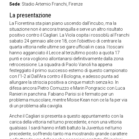
Sede
: Stadio Artemio Franchi, Firenze
La presentazione
La Fiorentina sta pian piano uscendo dall’incubo, ma la
situazione non è ancora tranquilla e serve un altro risultato
positivo contro il Cagliari. La Viola ospita i rossoblù al Franchi
sabato 24 gennaio alle ore 18, con l’obiettivo di centrare la
quarta vittoria nelle ultime sei gare ufficiali in casa. I toscani
hanno agganciato il Lecce al terzultimo posto a quota 17
punti e ora vogliono allontanarsi definitivamente dalla zona
retrocessione. La squadra di Paolo Vanoli ha appena
festeggiato il primo successo esterno di questo campionato
con l’1-2 al Dall’Ara contro il Bologna, e adesso punta ad
allungare la striscia positiva a cinque match senza ko. In
difesa ancora Pietro Comuzzo e Marin Pongracic con Luca
Ranieri in panchina. Fabiano Parisi si è fermato per un
problema muscolare, mentre Moise Kean non ce la fa per via
di un problema alla caviglia.
Anche il Cagliari si presenta a questo appuntamento con la
carica della vittoria nel turno precedente, e non una vittoria
qualsiasi. I sardi hanno infatti battuto la Juventus nel turno
precedente, soffrendo tanto ma mostrando grande carattere