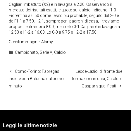
Cagliari imbattuto (X2) è in lavagna a 2.20. Osservando il
mercato dei risultati esatti, le
quote sul calcio
indicano l’1-0
Fiorentina a 6.50 come l’esito più probabile, seguito dal 2-0 e
dall’1-1 a 7.50. Il 2-1, sempre per i padroni di casa, li troviamo
proposti entrambi a 8.00, mentre lo 0-1 Cagliari è in lavagna a
12.50 e l’1-2 a 16.00. Lo 0-0 a 9.75 e il 2-2 a 17.50.
Crediti immagine: Alamy
Categorie
Campionato
,
Serie A
,
Calcio
Como-Torino: Fabregas
Lecce-Lazio: di fronte due
insiste con Baturina dal primo
formazioni in crisi, Cataldi e
minuto
Gaspar squalificati
Leggi le ultime notizie