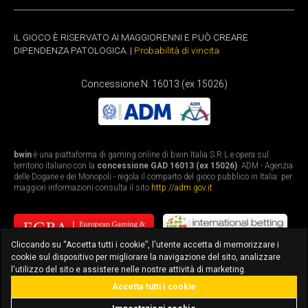
IL GIOCO È RISERVATO AI MAGGIORENNI E PUÒ CREARE
DIPENDENZA PATOLOGICA. |
Probabilità di vincita
Concessione N. 16013 (ex 15026)
bwin
è una piattaforma di gaming online di bwin Italia S.R.L e opera sul
territorio italiano con la
concessione GAD 16013 (ex 15026)
. ADM - Agenzia
delle Dogane e dei Monopoli - regola il comparto del gioco pubblico in Italia: per
maggiori informazioni consulta il sito
http://adm.gov.it
Cliccando su “Accetta tutti i cookie”, l'utente accetta di memorizzare i
cookie sul dispositivo per migliorare la navigazione del sito, analizzare
l'utilizzo del sito e assistere nelle nostre attività di marketing.
Accetta tutti i cookie
bonus fino a 3.010€
scarica l'app