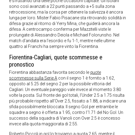
e sfruttando una delle poche occasioni capitate. Gli isolani
sono così avanzati a 22 punti passando a +5 sulla zona
retrocessione, ma la corsa per ottenere la salvezza è ancora
lunga per loro. Mister Fabio Pisacane sta ritrovando solidità in
difesa grazie al ritorno di Yerry Mina, che guiderà ancora la
difesa. A centrocampo conferma per Mazzitelli viste le
prolungate di Alessandro Deiola e Michael Folorunsho. Nel
match d’andata era l’esordio e fu 1-1, mentre nelle ultime
quattro al Franchi ha sempre vinto la Fiorentina.
Fiorentina-Cagliari, quote scommesse e
pronostico
Fiorentina abbastanza favorita secondo le
quote
scommesse sulla Serie A
con il segno 1 è fornito a 1.62,
opposto al 5.25 del segno 2 per la possibile vittoria del
Cagliari. Un eventuale pareggio vale invece al momento 3.80
volte la posta. Sul fronte dei gol totali, l’Under 2.5 a 1.75 risulta
più probabile rispetto all’Over 2.5, fissato a 1.88, a indicare una
sfida possibilmente bloccata. Il segno Gol per entrambe le
squadre a segno è offerta a 1.95, contro l’1.71 del No Gol. Un
successo della squadra di Vanoli con Over 2.5 è concesso
invece alla quota maggiorata di 2.55.
Roberto Piccoli in gol lo troviamo a quota 2.65, mentre il