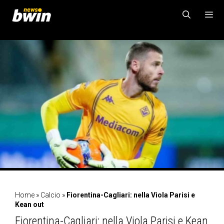
Vai
al
contenuto
MENU
Home
»
Calcio
»
Fiorentina-Cagliari: nella Viola Parisi e
Kean out
Fiorentina-Cagliari: nella Viola Parisi e Kean