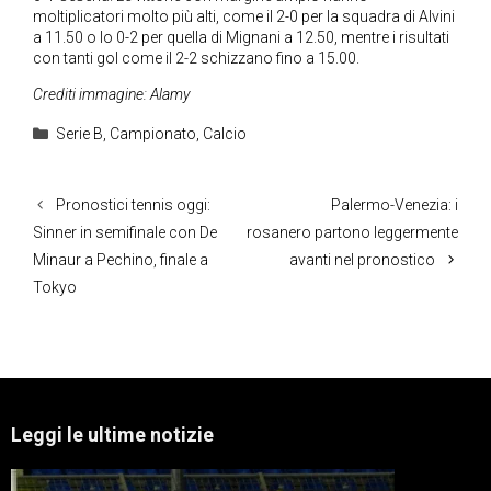
moltiplicatori molto più alti, come il 2-0 per la squadra di Alvini
a 11.50 o lo 0-2 per quella di Mignani a 12.50, mentre i risultati
con tanti gol come il 2-2 schizzano fino a 15.00.
Crediti immagine: Alamy
Categorie
Serie B
,
Campionato
,
Calcio
Pronostici tennis oggi:
Palermo-Venezia: i
Sinner in semifinale con De
rosanero partono leggermente
Minaur a Pechino, finale a
avanti nel pronostico
Tokyo
Leggi le ultime notizie