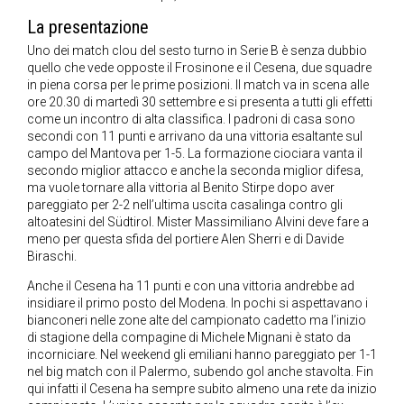
La presentazione
Uno dei match clou del sesto turno in Serie B è senza dubbio
quello che vede opposte il Frosinone e il Cesena, due squadre
in piena corsa per le prime posizioni. Il match va in scena alle
ore 20.30 di martedì 30 settembre e si presenta a tutti gli effetti
come un incontro di alta classifica. I padroni di casa sono
secondi con 11 punti e arrivano da una vittoria esaltante sul
campo del Mantova per 1-5. La formazione ciociara vanta il
secondo miglior attacco e anche la seconda miglior difesa,
ma vuole tornare alla vittoria al Benito Stirpe dopo aver
pareggiato per 2-2 nell’ultima uscita casalinga contro gli
altoatesini del Südtirol. Mister Massimiliano Alvini deve fare a
meno per questa sfida del portiere Alen Sherri e di Davide
Biraschi.
Anche il Cesena ha 11 punti e con una vittoria andrebbe ad
insidiare il primo posto del Modena. In pochi si aspettavano i
bianconeri nelle zone alte del campionato cadetto ma l’inizio
di stagione della compagine di Michele Mignani è stato da
incorniciare. Nel weekend gli emiliani hanno pareggiato per 1-1
nel big match con il Palermo, subendo gol anche stavolta. Fin
qui infatti il Cesena ha sempre subito almeno una rete da inizio