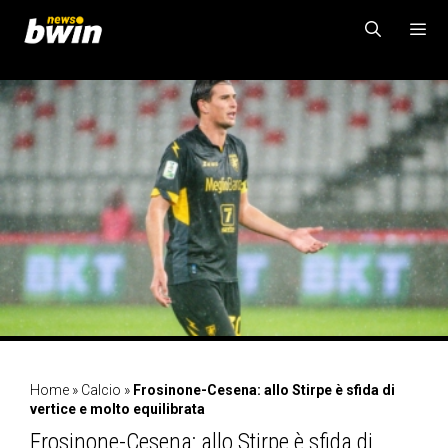
Vai
al
contenuto
MENU
Home
»
Calcio
»
Frosinone-Cesena: allo Stirpe è sfida di
vertice e molto equilibrata
Frosinone-Cesena: allo Stirpe è sfida di