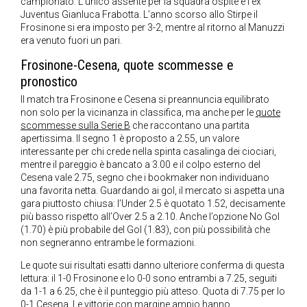
campionato. L’unico assente per la squadra ospite è l’ex
Juventus Gianluca Frabotta. L’anno scorso allo Stirpe il
Frosinone si era imposto per 3-2, mentre al ritorno al Manuzzi
era venuto fuori un pari.
Frosinone-Cesena, quote scommesse e
pronostico
Il match tra Frosinone e Cesena si preannuncia equilibrato
non solo per la vicinanza in classifica, ma anche per le
quote
scommesse sulla Serie B
che raccontano una partita
apertissima. Il segno 1 è proposto a 2.55, un valore
interessante per chi crede nella spinta casalinga dei ciociari,
mentre il pareggio è bancato a 3.00 e il colpo esterno del
Cesena vale 2.75, segno che i bookmaker non individuano
una favorita netta. Guardando ai gol, il mercato si aspetta una
gara piuttosto chiusa: l’Under 2.5 è quotato 1.52, decisamente
più basso rispetto all’Over 2.5 a 2.10. Anche l’opzione No Gol
(1.70) è più probabile del Gol (1.83), con più possibilità che
non segneranno entrambe le formazioni.
Le quote sui risultati esatti danno ulteriore conferma di questa
lettura: il 1-0 Frosinone e lo 0-0 sono entrambi a 7.25, seguiti
da 1-1 a 6.25, che è il punteggio più atteso. Quota di 7.75 per lo
0-1 Cesena. Le vittorie con margine ampio hanno