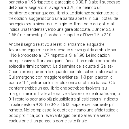
bancato a 1.98 rispetto al pareggio a 3.30. Più alto il successo
del Ghana, segnato in lavagna a 3.70, delineando un
confronto comunque equilibrato. Le distanze contenute tra le
tre opzioni suggeriscono una partita aperta, in cui l’ipotesi del
pareggio resta pienamente in gioco. Il mercato dei gol totali
indica una tendenza verso una gara bloccata. L’Under 2.5 a
1.65 è nettamente più probabile rispetto all’Over 2.5 a 2.10.
Anche il segno relativo alle reti di entrambe le squadre
favorisce leggermente lo scenario senza gol da ambo le parti.
Il No è proposto a 1.77 rispetto al Sì a 1.98. Le indicazioni
complessive rafforzano quindi l’idea di un match con pochi
episodi e ritmi contenuti. La disamina delle quote di Galles-
Ghana prosegue con lo sguardo puntato sul risultato esatto.
Qui emergono con maggiore evidenza l’1-0 per i padroni di
casa e l’1-1, entrambi tra le soluzioni a quota più bassa. Ciò
confermerebbe un equilibrio che potrebbe risolversi su
margini minimi. Tra le alternative a favore dei centroafricani, lo
0-1 resta lo scenario più plausibile tra gli esiti esterni, indicato
in palinsesto a 9.25. Lo 0-2 a 16.00 appare decisamente più
remoto. Nel complesso, le quote delineano una sfida tattica e
poco prolifica, con lieve vantaggio per il Galles ma senza
esclusione di un pareggio come esito finale.