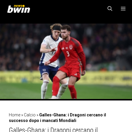
Vai
al
contenuto
MENU
Home
»
Calcio
»
Galles-Ghana: i Dragoni cercano il
successo dopo i mancati Mondiali
Galles-Ghana: i Dragoni cercano il