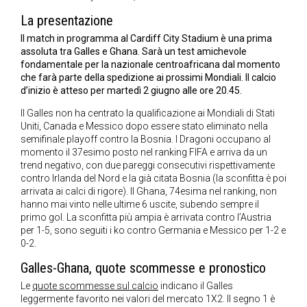
La presentazione
Il match in programma al Cardiff City Stadium è una prima
assoluta tra Galles e Ghana. Sarà un test amichevole
fondamentale per la nazionale centroafricana dal momento
che farà parte della spedizione ai prossimi Mondiali. Il calcio
d’inizio è atteso per martedì 2 giugno alle ore 20.45.
Il Galles non ha centrato la qualificazione ai Mondiali di Stati
Uniti, Canada e Messico dopo essere stato eliminato nella
semifinale playoff contro la Bosnia. I Dragoni occupano al
momento il 37esimo posto nel ranking FIFA e arriva da un
trend negativo, con due pareggi consecutivi rispettivamente
contro Irlanda del Nord e la già citata Bosnia (la sconfitta è poi
arrivata ai calci di rigore). Il Ghana, 74esima nel ranking, non
hanno mai vinto nelle ultime 6 uscite, subendo sempre il
primo gol. La sconfitta più ampia è arrivata contro l’Austria
per 1-5, sono seguiti i ko contro Germania e Messico per 1-2 e
0-2.
Galles-Ghana, quote scommesse e pronostico
Le
quote scommesse sul calcio
indicano il Galles
leggermente favorito nei valori del mercato 1X2. Il segno 1 è