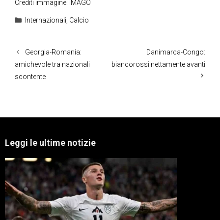
Crediti immagine: IMAGO
Categorie
Internazionali
,
Calcio
Georgia-Romania:
Danimarca-Congo:
amichevole tra nazionali
biancorossi nettamente avanti
scontente
Leggi le ultime notizie