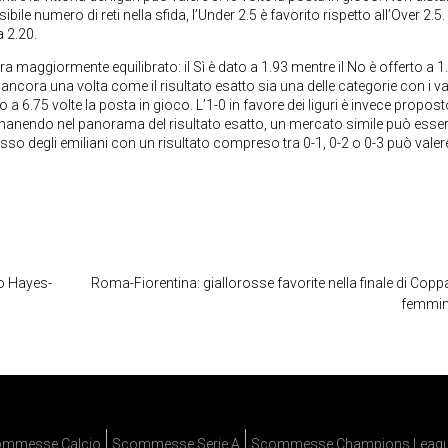
ile numero di reti nella sfida, l’Under 2.5 è favorito rispetto all’Over 2.5.
 2.20.
ra maggiormente equilibrato: il Sì è dato a 1.93 mentre il No è offerto a 1
ancora una volta come il risultato esatto sia una delle categorie con i va
ato a 6.75 volte la posta in gioco. L’1-0 in favore dei liguri è invece propost
 Rimanendo nel panorama del risultato esatto, un mercato simile può esse
esso degli emiliani con un risultato compreso tra 0-1, 0-2 o 0-3 può valer
so Hayes-
Roma-Fiorentina: giallorosse favorite nella finale di Coppa
femmin
mmesse Calcio
Scommesse Serie A
Scommesse Champions Leag