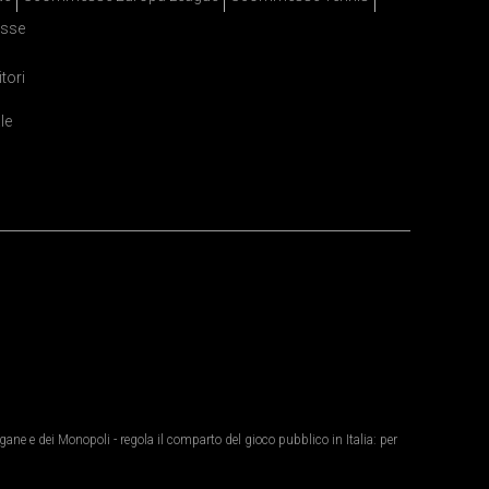
sse
itori
le
ane e dei Monopoli - regola il comparto del gioco pubblico in Italia: per