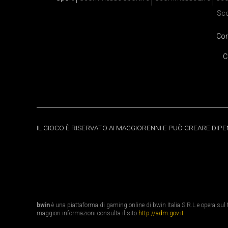
Sc
Cor
C
IL GIOCO È RISERVATO AI MAGGIORENNI E PUÒ CREARE DIP
bwin
è una piattaforma di gaming online di bwin Italia S.R.L e opera sul te
maggiori informazioni consulta il sito
http://adm.gov.it