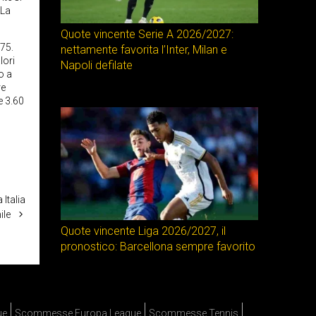
 La
Quote vincente Serie A 2026/2027:
.75.
nettamente favorita l’Inter, Milan e
lori
Napoli defilate
o a
re
e 3.60
 Italia
ile
Quote vincente Liga 2026/2027, il
pronostico: Barcellona sempre favorito
ue
Scommesse Europa League
Scommesse Tennis