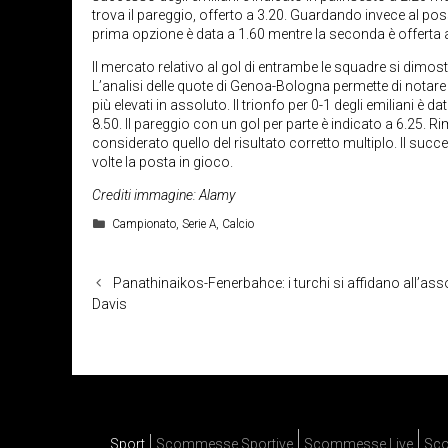
trova il pareggio, offerto a 3.20. Guardando invece al possib
prima opzione è data a 1.60 mentre la seconda è offerta a
Il mercato relativo al gol di entrambe le squadre si dimost
L’analisi delle quote di Genoa-Bologna permette di notare 
più elevati in assoluto. Il trionfo per 0-1 degli emiliani è d
8.50. Il pareggio con un gol per parte è indicato a 6.25.
considerato quello del risultato corretto multiplo. Il succ
volte la posta in gioco.
Crediti immagine: Alamy
Categorie
Campionato
,
Serie A
,
Calcio
Panathinaikos-Fenerbahce: i turchi si affidano all’as
Davis
Sport
Scommesse Sportive
Scommesse Live
Sco