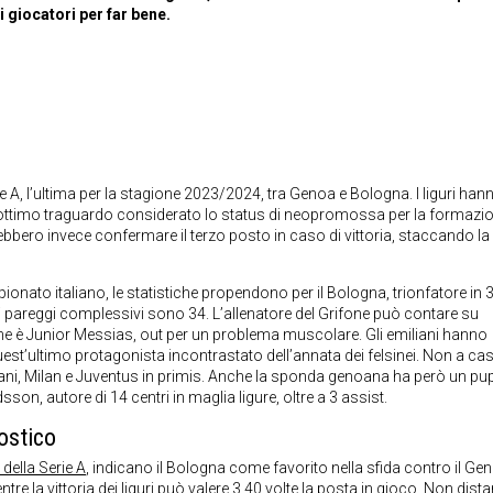
i giocatori per far bene.
e A, l’ultima per la stagione 2023/2024, tra Genoa e Bologna. I liguri hann
n ottimo traguardo considerato lo status di neopromossa per la formazio
rebbero invece confermare il terzo posto in caso di vittoria, staccando la
nato italiano, le statistiche propendono per il Bologna, trionfatore in 
re i pareggi complessivi sono 34. L’allenatore del Grifone può contare su
one è Junior Messias, out per un problema muscolare. Gli emiliani hanno
t’ultimo protagonista incontrastato dell’annata dei felsinei. Non a cas
aliani, Milan e Juventus in primis. Anche la sponda genoana ha però un pup
son, autore di 14 centri in maglia ligure, oltre a 3 assist.
ostico
ella Serie A
, indicano il Bologna come favorito nella sfida contro il Geno
re la vittoria dei liguri può valere 3.40 volte la posta in gioco. Non dista