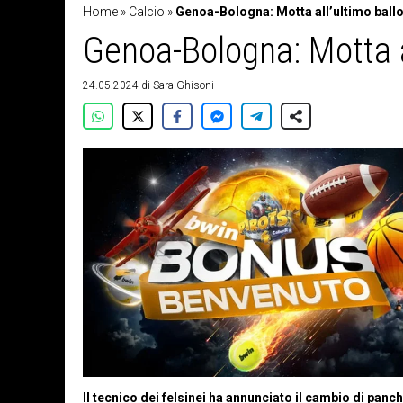
Home
»
Calcio
»
Genoa-Bologna: Motta all’ultimo ballo 
Genoa-Bologna: Motta al
24.05.2024
di
Sara Ghisoni
Il tecnico dei felsinei ha annunciato il cambio di panc