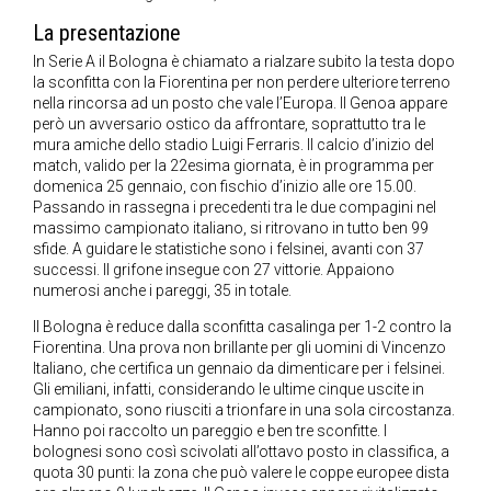
La presentazione
In Serie A il Bologna è chiamato a rialzare subito la testa dopo
la sconfitta con la Fiorentina per non perdere ulteriore terreno
nella rincorsa ad un posto che vale l’Europa. Il Genoa appare
però un avversario ostico da affrontare, soprattutto tra le
mura amiche dello stadio Luigi Ferraris. Il calcio d’inizio del
match, valido per la 22esima giornata, è in programma per
domenica 25 gennaio, con fischio d’inizio alle ore 15.00.
Passando in rassegna i precedenti tra le due compagini nel
massimo campionato italiano, si ritrovano in tutto ben 99
sfide. A guidare le statistiche sono i felsinei, avanti con 37
successi. Il grifone insegue con 27 vittorie. Appaiono
numerosi anche i pareggi, 35 in totale.
Il Bologna è reduce dalla sconfitta casalinga per 1-2 contro la
Fiorentina. Una prova non brillante per gli uomini di Vincenzo
Italiano, che certifica un gennaio da dimenticare per i felsinei.
Gli emiliani, infatti, considerando le ultime cinque uscite in
campionato, sono riusciti a trionfare in una sola circostanza.
Hanno poi raccolto un pareggio e ben tre sconfitte. I
bolognesi sono così scivolati all’ottavo posto in classifica, a
quota 30 punti: la zona che può valere le coppe europee dista