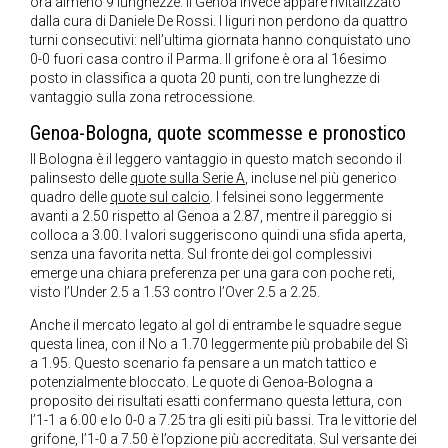
ora almeno 9 lunghezze. Il Genoa invece appare rivitalizzato
dalla cura di Daniele De Rossi. I liguri non perdono da quattro
turni consecutivi: nell’ultima giornata hanno conquistato uno
0-0 fuori casa contro il Parma. Il grifone è ora al 16esimo
posto in classifica a quota 20 punti, con tre lunghezze di
vantaggio sulla zona retrocessione.
Genoa-Bologna, quote scommesse e pronostico
Il Bologna è il leggero vantaggio in questo match secondo il
palinsesto delle
quote sulla Serie A
, incluse nel più generico
quadro delle
quote sul calcio
. I felsinei sono leggermente
avanti a 2.50 rispetto al Genoa a 2.87, mentre il pareggio si
colloca a 3.00. I valori suggeriscono quindi una sfida aperta,
senza una favorita netta. Sul fronte dei gol complessivi
emerge una chiara preferenza per una gara con poche reti,
visto l’Under 2.5 a 1.53 contro l’Over 2.5 a 2.25.
Anche il mercato legato al gol di entrambe le squadre segue
questa linea, con il No a 1.70 leggermente più probabile del Sì
a 1.95. Questo scenario fa pensare a un match tattico e
potenzialmente bloccato. Le quote di Genoa-Bologna a
proposito dei risultati esatti confermano questa lettura, con
l’1-1 a 6.00 e lo 0-0 a 7.25 tra gli esiti più bassi. Tra le vittorie del
grifone, l’1-0 a 7.50 è l’opzione più accreditata. Sul versante dei