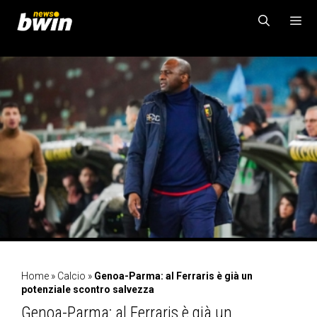
Vai
al
contenuto
MENU
Home
»
Calcio
»
Genoa-Parma: al Ferraris è già un
potenziale scontro salvezza
Genoa-Parma: al Ferraris è già un