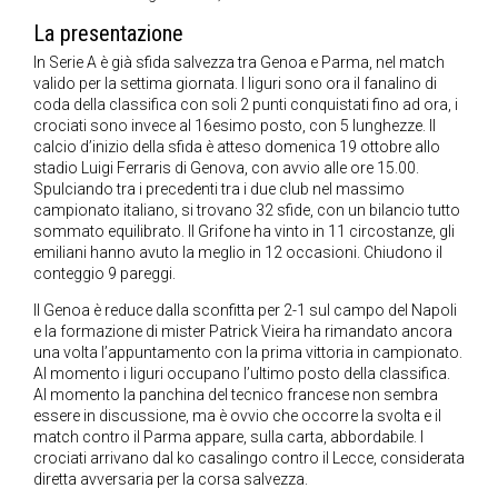
La presentazione
In Serie A è già sfida salvezza tra Genoa e Parma, nel match
valido per la settima giornata. I liguri sono ora il fanalino di
coda della classifica con soli 2 punti conquistati fino ad ora, i
crociati sono invece al 16esimo posto, con 5 lunghezze. Il
calcio d’inizio della sfida è atteso domenica 19 ottobre allo
stadio Luigi Ferraris di Genova, con avvio alle ore 15.00.
Spulciando tra i precedenti tra i due club nel massimo
campionato italiano, si trovano 32 sfide, con un bilancio tutto
sommato equilibrato. Il Grifone ha vinto in 11 circostanze, gli
emiliani hanno avuto la meglio in 12 occasioni. Chiudono il
conteggio 9 pareggi.
Il Genoa è reduce dalla sconfitta per 2-1 sul campo del Napoli
e la formazione di mister Patrick Vieira ha rimandato ancora
una volta l’appuntamento con la prima vittoria in campionato.
Al momento i liguri occupano l’ultimo posto della classifica.
Al momento la panchina del tecnico francese non sembra
essere in discussione, ma è ovvio che occorre la svolta e il
match contro il Parma appare, sulla carta, abbordabile. I
crociati arrivano dal ko casalingo contro il Lecce, considerata
diretta avversaria per la corsa salvezza.