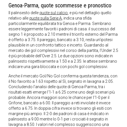
Genoa-Parma, quote scommesse e pronostico
Il palinsesto delle
quote sul calcio
, e più nel dettaglio quello
relativo alle
quote sulla Serie A
, indica una sfida
particolarmente equilibrata tra Genoa e Parma. Sembrano
essere leggermente favoriti i padroni di casa: il successo del
segno 1 è proposto a 2.10 mentre il trionfo esterno del Parma
è offerto a 3.75. Il pareggio, bancato a 3.10, resta un’ipotesi
plausibile in un confronto tattico e incerto. Guardando al
mercato dei gol complessivi nel corso della partita, l’Under 2.5
è più probabile dell’Over 2.5. Le due opzioni sono indicate in
palinsesto rispettivamente a 1.50 e a 2.35: le attese sembrano
indicare una gara bloccata e con pochi gol complessivi.
Anche il mercato Gol/No Gol conferma questa tendenza, con
il No favorito a 1.63 rispetto al Sì, segnato in lavagna a 2.05.
Concludendo l’analisi delle quote di Genoa-Parma, tra i
risultati esatti emerge l’1-1 a 6.25 come uno degli scenari più
probabile. Ancora maggiori sono le chance per l’1-0 per il
Grifone, bancato a 6.00. Il pareggio a reti inviolate è invece
offerto a 6.75. In doppia cifra invece si trovano gli esiti con
margine più ampio. Il 2-0 dei padroni di casa è indicato in
palinsesto a 9.00 mentre lo 0-1 per i crociati è segnato in
lavagna a 8.50. I valori nel complesso suggeriscono una