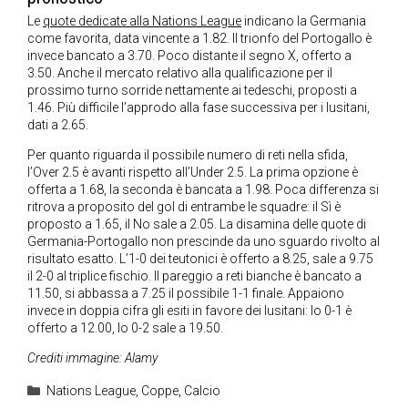
Le
quote dedicate alla Nations League
indicano la Germania
come favorita, data vincente a 1.82. Il trionfo del Portogallo è
invece bancato a 3.70. Poco distante il segno X, offerto a
3.50. Anche il mercato relativo alla qualificazione per il
prossimo turno sorride nettamente ai tedeschi, proposti a
1.46. Più difficile l’approdo alla fase successiva per i lusitani,
dati a 2.65.
Per quanto riguarda il possibile numero di reti nella sfida,
l’Over 2.5 è avanti rispetto all’Under 2.5. La prima opzione è
offerta a 1.68, la seconda è bancata a 1.98. Poca differenza si
ritrova a proposito del gol di entrambe le squadre: il Sì è
proposto a 1.65, il No sale a 2.05. La disamina delle quote di
Germania-Portogallo non prescinde da uno sguardo rivolto al
risultato esatto. L’1-0 dei teutonici è offerto a 8.25, sale a 9.75
il 2-0 al triplice fischio. Il pareggio a reti bianche è bancato a
11.50, si abbassa a 7.25 il possibile 1-1 finale. Appaiono
invece in doppia cifra gli esiti in favore dei lusitani: lo 0-1 è
offerto a 12.00, lo 0-2 sale a 19.50.
Crediti immagine: Alamy
Categorie
Nations League
,
Coppe
,
Calcio