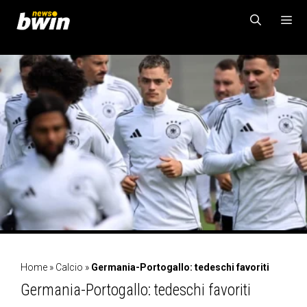
Vai
al
contenuto
MENU
Home
»
Calcio
»
Germania-Portogallo: tedeschi favoriti
Germania-Portogallo: tedeschi favoriti