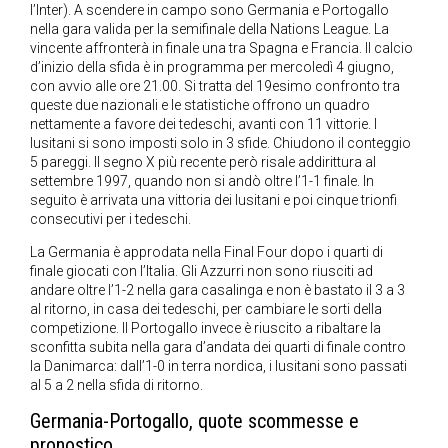
l’Inter). A scendere in campo sono Germania e Portogallo
nella gara valida per la semifinale della Nations League. La
vincente affronterà in finale una tra Spagna e Francia. Il calcio
d’inizio della sfida è in programma per mercoledì 4 giugno,
con avvio alle ore 21.00. Si tratta del 19esimo confronto tra
queste due nazionali e le statistiche offrono un quadro
nettamente a favore dei tedeschi, avanti con 11 vittorie. I
lusitani si sono imposti solo in 3 sfide. Chiudono il conteggio
5 pareggi. Il segno X più recente però risale addirittura al
settembre 1997, quando non si andò oltre l’1-1 finale. In
seguito è arrivata una vittoria dei lusitani e poi cinque trionfi
consecutivi per i tedeschi.
La Germania è approdata nella Final Four dopo i quarti di
finale giocati con l’Italia. Gli Azzurri non sono riusciti ad
andare oltre l’1-2 nella gara casalinga e non è bastato il 3 a 3
al ritorno, in casa dei tedeschi, per cambiare le sorti della
competizione. Il Portogallo invece è riuscito a ribaltare la
sconfitta subita nella gara d’andata dei quarti di finale contro
la Danimarca: dall’1-0 in terra nordica, i lusitani sono passati
al 5 a 2 nella sfida di ritorno.
Germania-Portogallo, quote scommesse e
pronostico