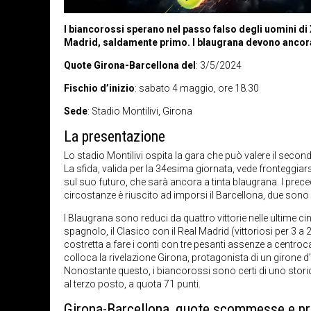
I biancorossi sperano nel passo falso degli uomini di X
Madrid, saldamente primo. I blaugrana devono ancora
Quote Girona-Barcellona del
: 3/5/2024
Fischio d’inizio
: sabato 4 maggio, ore 18.30
Sede
: Stadio Montilivi, Girona
La presentazione
Lo stadio Montilivi ospita la gara che può valere il secon
La sfida, valida per la 34esima giornata, vede fronteggiars
sul suo futuro, che sarà ancora a tinta blaugrana. I prec
circostanze è riuscito ad imporsi il Barcellona, due sono s
I Blaugrana sono reduci da quattro vittorie nelle ultime cinq
spagnolo, il Clasico con il Real Madrid (vittoriosi per 3
costretta a fare i conti con tre pesanti assenze a centroca
colloca la rivelazione Girona, protagonista di un girone 
Nonostante questo, i biancorossi sono certi di uno sto
al terzo posto, a quota 71 punti.
Girona-Barcellona, quote scommesse e p