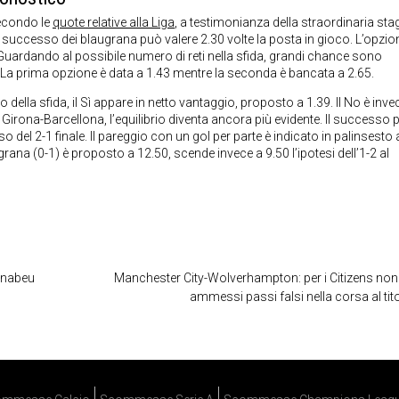
secondo le
quote relative alla Liga
, a testimonianza della straordinaria sta
il successo dei blaugrana può valere 2.30 volte la posta in gioco. L’opzio
 Guardando al possibile numero di reti nella sfida, grandi chance sono
5. La prima opzione è data a 1.43 mentre la seconda è bancata a 2.65.
 della sfida, il Sì appare in netto vantaggio, proposto a 1.39. Il No è inve
Girona-Barcellona, l’equilibrio diventa ancora più evidente. Il successo p
del 2-1 finale. Il pareggio con un gol per parte è indicato in palinsesto 
ugrana (0-1) è proposto a 12.50, scende invece a 9.50 l’ipotesi dell’1-2 al
ernabeu
Manchester City-Wolverhampton: per i Citizens no
ammessi passi falsi nella corsa al tit