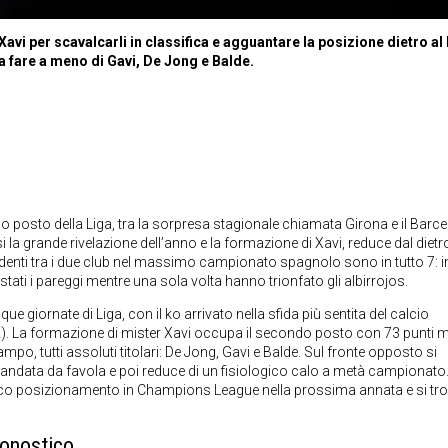
avi per scavalcarli in classifica e agguantare la posizione dietro al
 fare a meno di Gavi, De Jong e Balde.
do posto della Liga, tra la sorpresa stagionale chiamata Girona e il Barce
i la grande rivelazione dell’anno e la formazione di Xavi, reduce dal dietr
edenti tra i due club nel massimo campionato spagnolo sono in tutto 7: i
tati i pareggi mentre una sola volta hanno trionfato gli albirrojos.
ue giornate di Liga, con il ko arrivato nella sfida più sentita del calcio
 a 2). La formazione di mister Xavi occupa il secondo posto con 73 punti 
mpo, tutti assoluti titolari: De Jong, Gavi e Balde. Sul fronte opposto si
d’andata da favola e poi reduce di un fisiologico calo a metà campionato
rico posizionamento in Champions League nella prossima annata e si tr
ronostico