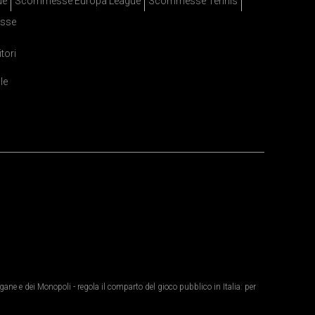
ue
Scommesse Europa League
Scommesse Tennis
sse
itori
le
ane e dei Monopoli - regola il comparto del gioco pubblico in Italia: per