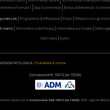
mmesse Calcio
Scommesse Serie A
Scommesse Champions Leag
ommesse Formula 1
App Scommesse
Bonus di Benvenuto Scomme
porate Link
Programma di Affiliazione
Entain
Relazioni con gli invest
hi siamo
Informativa sulla Privacy
Informativa sui Cookie
Sede Lega
bwin news
Autori
ENDENZA PATOLOGICA. |
Probabilità di vincita
Concessione N. 16013 (ex 15026)
rritorio italiano con la
concessione GAD 16013 (ex 15026)
. ADM - Agenzia delle Dog