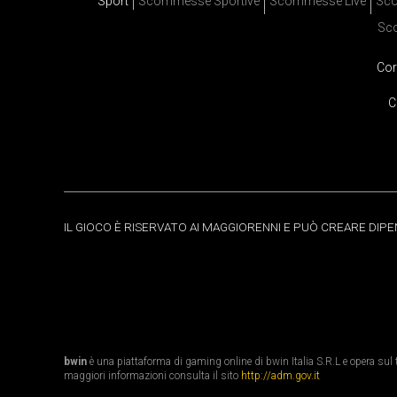
Sport
Scommesse Sportive
Scommesse Live
Sco
Sc
Cor
C
IL GIOCO È RISERVATO AI MAGGIORENNI E PUÒ CREARE DIP
bwin
è una piattaforma di gaming online di bwin Italia S.R.L e opera sul te
maggiori informazioni consulta il sito
http://adm.gov.it