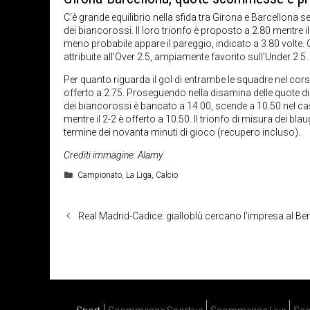
C’è grande equilibrio nella sfida tra Girona e Barcellona 
dei biancorossi. Il loro trionfo è proposto a 2.80 mentre 
meno probabile appare il pareggio, indicato a 3.80 volte.
attribuite all’Over 2.5, ampiamente favorito sull’Under 2.
Per quanto riguarda il gol di entrambe le squadre nel corso
offerto a 2.75. Proseguendo nella disamina delle quote di 
dei biancorossi è bancato a 14.00, scende a 10.50 nel caso 
mentre il 2-2 è offerto a 10.50. Il trionfo di misura dei bla
termine dei novanta minuti di gioco (recupero incluso).
Crediti immagine: Alamy
Categorie
Campionato
,
La Liga
,
Calcio
Real Madrid-Cadice: gialloblù cercano l’impresa al B