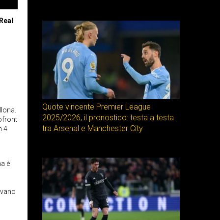
 Real
Quote vincente Premier League
llona.
2025/2026, il pronostico: testa a testa
ofront
tra Arsenal e Manchester City
n 4
ma è
.
ovano